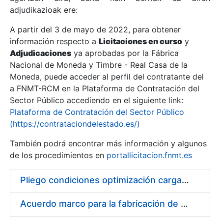
adjudikazioak ere:
A partir del 3 de mayo de 2022, para obtener
Erakutsi/Ezkutatu
información respecto a
Licitaciones en curso
y
Erakutsi/Ezkutatu
Adjudicaciones
ya aprobadas por la Fábrica
Nacional de Moneda y Timbre - Real Casa de la
Erakutsi/Ezkutatu
Moneda, puede acceder al perfil del contratante del
a FNMT-RCM en la Plataforma de Contratación del
Sector Público accediendo en el siguiente link:
Plataforma de Contratación del Sector Público
(https://contrataciondelestado.es/)
También podrá encontrar más información y algunos
de los procedimientos en
portallicitacion.fnmt.es
Pliego condiciones optimización cargas compras firmado
Erakutsi/Ezkutatu
Acuerdo marco para la fabricación de piezas