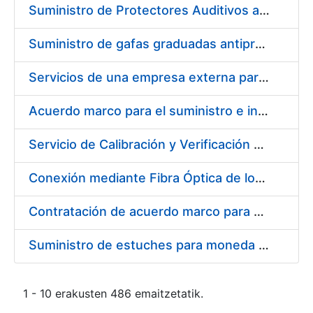
Suministro de Protectores Auditivos a medida para las personas trabajadoras de los Centros de Trabajo de Madrid y Burgos
Suministro de gafas graduadas antiproyecciones para los trabajadores de la FNMT-RCM en los centros de trabajo de Madrid y Burgos
Servicios de una empresa externa para el asesoramiento y resolución de los recursos de alzada que se presentan relacionados con procesos de selección para la FNMT-RCM
Acuerdo marco para el suministro e instalación de persianas, estores y otros complementos
Servicio de Calibración y Verificación Externa de los Equipos de Medición del Servicio de Prevención de la FNMT-RCM
Conexión mediante Fibra Óptica de los Centros de Proceso de Datos (CPDs) de las sedes de la FNMT-RCM de Burgos y Madrid
Contratación de acuerdo marco para el Suministro de Material de Electricidad para la Fábrica Nacional de Moneda y Timbre-Real Casa de la Moneda en su centro de trabajo de Burgos
Suministro de estuches para moneda de 30 €
1 - 10 erakusten 486 emaitzetatik.