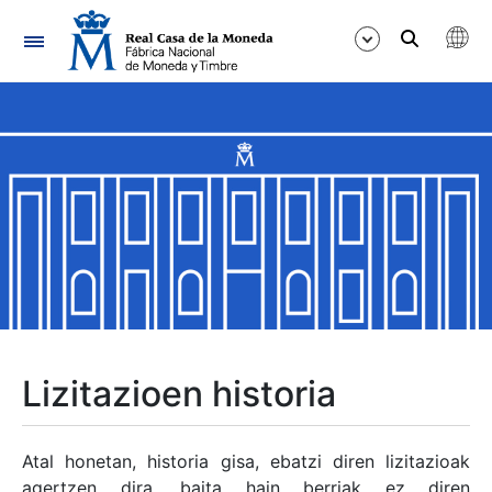
Nabigazioa
Erakutsi/Ezkutatu
Erakutsi/Ezkutatu
Erakutsi/Ezkutatu
Erakutsi/Ezkutatu
Erakutsi/Ezkutatu
Lizitazioen historia
Erakutsi/Ezkutatu
Atal honetan, historia gisa, ebatzi diren lizitazioak
agertzen dira, baita hain berriak ez diren