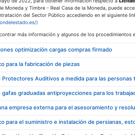
 mayo de 2022, para obtener información respecto a
Licita
de Moneda y Timbre - Real Casa de la Moneda, puede acced
ratación del Sector Público accediendo en el siguiente lin
tu
iondelestado.es/)
tu
ontrar más información y algunos de los procedimientos 
atu
iones optimización cargas compras firmado
 para la fabricación de piezas
tatu
 para el suministro e instalación de persianas, es