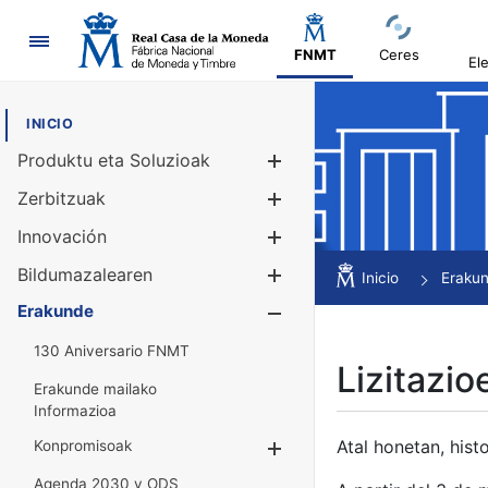
Nabigazioa
FNMT
Ceres
El
INICIO
Produktu eta Soluzioak
Erakutsi/Ezku
Zerbitzuak
Erakutsi/Ezku
Innovación
Erakutsi/Ezku
Bildumazalearen
Erakutsi/Ezku
Inicio
Eraku
Erakunde
Erakutsi/Ezku
130 Aniversario FNMT
Lizitazio
Erakunde mailako
Informazioa
Atal honetan, histo
Konpromisoak
Erakutsi/Ezkuta
Agenda 2030 y ODS