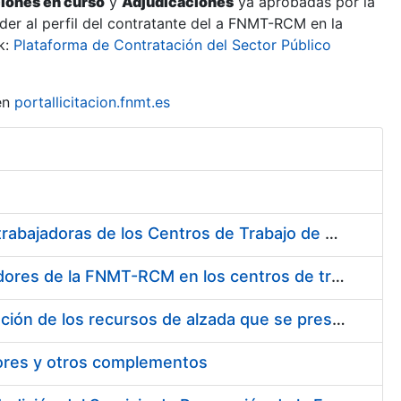
ciones en curso
y
Adjudicaciones
ya aprobadas por la
er al perfil del contratante del a FNMT-RCM en la
k:
Plataforma de Contratación del Sector Público
en
portallicitacion.fnmt.es
Suministro de Protectores Auditivos a medida para las personas trabajadoras de los Centros de Trabajo de Madrid y Burgos
Suministro de gafas graduadas antiproyecciones para los trabajadores de la FNMT-RCM en los centros de trabajo de Madrid y Burgos
Servicios de una empresa externa para el asesoramiento y resolución de los recursos de alzada que se presentan relacionados con procesos de selección para la FNMT-RCM
tores y otros complementos