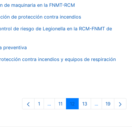
ión de maquinaria en la FNMT-RCM
ción de protección contra incendios
 control de riesgo de Legionella en la RCM-FNMT de
a preventiva
rotección contra incendios y equipos de respiración
1
...
11
12
13
...
19
Orrialdea
Intermediate Pages Use TAB to navig
Orrialdea
Orrialdea
Orrialdea
Intermediate Pa
Orrialdea