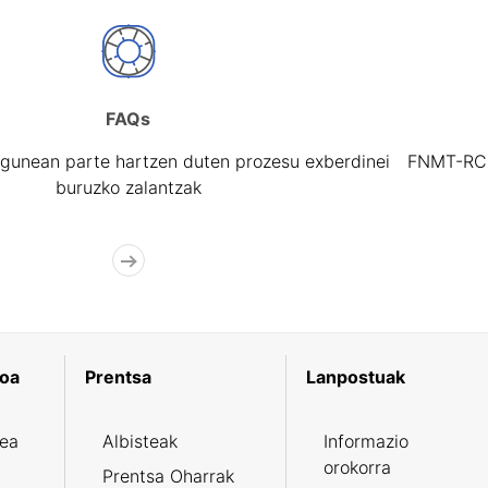
FAQs
gunean parte hartzen duten prozesu exberdinei
FNMT-RCM 
buruzko zalantzak
koa
Prentsa
Lanpostuak
zea
Albisteak
Informazio
orokorra
Prentsa Oharrak