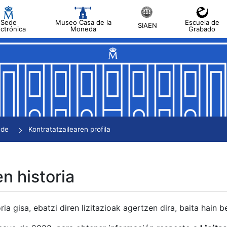
Sede
Museo Casa de la
Escuela de
SIAEN
ectrónica
Moneda
Grabado
tatu
tatu
tatu
tatu
nde
Kontratatzailearen profila
tatu
en historia
ria gisa, ebatzi diren lizitazioak agertzen dira, baita hain 
tu