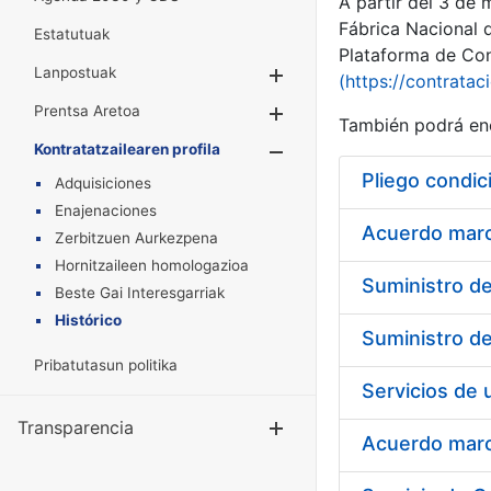
A partir del 3 de
Fábrica Nacional 
Estatutuak
Plataforma de Cont
Lanpostuak
Erakutsi/Ezkuta
(https://contratac
Prentsa Aretoa
Erakutsi/Ezkuta
También podrá enc
Kontratatzailearen profila
Erakutsi/Ezkut
Pliego condic
Adquisiciones
Enajenaciones
Acuerdo marco
Zerbitzuen Aurkezpena
Hornitzaileen homologazioa
Beste Gai Interesgarriak
Histórico
Pribatutasun politika
Transparencia
Erakutsi/Ezku
Acuerdo marco