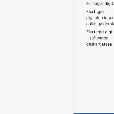
ziurtagiri digit
Ziurtagiri
digitalen ingu
ohiko galderak
Ziurtagiri digi
- softwarea
deskargatzea