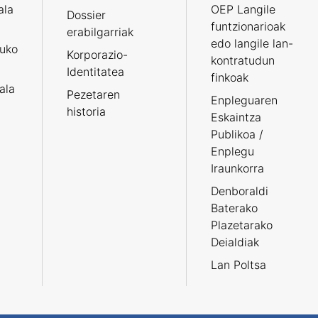
ala
OEP Langile
Dossier
funtzionarioak
erabilgarriak
edo langile lan-
ruko
Korporazio-
kontratudun
Identitatea
finkoak
tala
Pezetaren
Enpleguaren
historia
Eskaintza
Publikoa /
Enplegu
Iraunkorra
Denboraldi
Baterako
Plazetarako
Deialdiak
Lan Poltsa