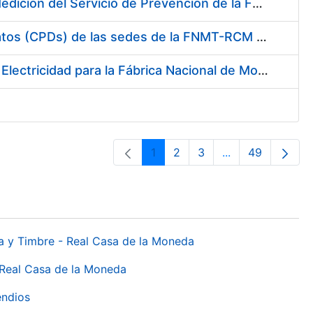
Servicio de Calibración y Verificación Externa de los Equipos de Medición del Servicio de Prevención de la FNMT-RCM
Conexión mediante Fibra Óptica de los Centros de Proceso de Datos (CPDs) de las sedes de la FNMT-RCM de Burgos y Madrid
Contratación de acuerdo marco para el Suministro de Material de Electricidad para la Fábrica Nacional de Moneda y Timbre-Real Casa de la Moneda en su centro de trabajo de Burgos
1
2
3
...
49
Orrialdea
Orrialdea
Orrialdea
Intermediate Pa
Orrialdea
da y Timbre - Real Casa de la Moneda
 Real Casa de la Moneda
endios