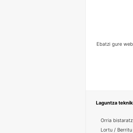
Ebatzi gure web
Laguntza tekni
Orria bistarat
Lortu / Berritu