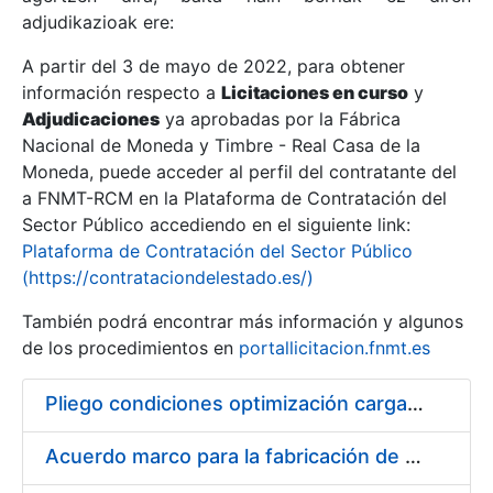
adjudikazioak ere:
A partir del 3 de mayo de 2022, para obtener
Erakutsi/Ezkutatu
información respecto a
Licitaciones en curso
y
Erakutsi/Ezkutatu
Adjudicaciones
ya aprobadas por la Fábrica
Nacional de Moneda y Timbre - Real Casa de la
Erakutsi/Ezkutatu
Moneda, puede acceder al perfil del contratante del
a FNMT-RCM en la Plataforma de Contratación del
Sector Público accediendo en el siguiente link:
Plataforma de Contratación del Sector Público
(https://contrataciondelestado.es/)
También podrá encontrar más información y algunos
de los procedimientos en
portallicitacion.fnmt.es
Pliego condiciones optimización cargas compras firmado
Erakutsi/Ezkutatu
Acuerdo marco para la fabricación de piezas