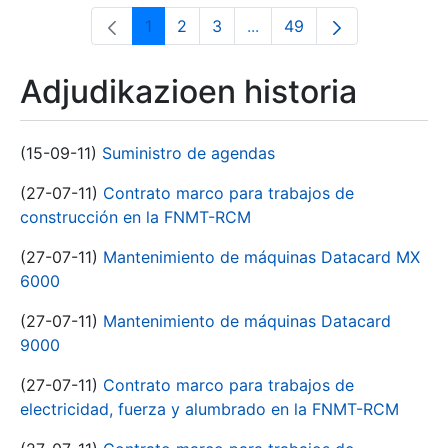
1
2
3
...
49
Orrialdea
Orrialdea
Orrialdea
Intermediate Pages Use T
Orrialdea
Adjudikazioen historia
(15-09-11)
Suministro de agendas
(27-07-11)
Contrato marco para trabajos de
construcción en la FNMT-RCM
(27-07-11)
Mantenimiento de máquinas Datacard MX
6000
(27-07-11)
Mantenimiento de máquinas Datacard
9000
(27-07-11)
Contrato marco para trabajos de
electricidad, fuerza y alumbrado en la FNMT-RCM