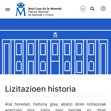
Nabigazioa
Erakutsi/Ezkutatu
Erakutsi/Ezkutatu
Erakutsi/Ezkutatu
Erakutsi/Ezkutatu
Erakutsi/Ezkutatu
Lizitazioen historia
Erakutsi/Ezkutatu
Atal honetan, historia gisa, ebatzi diren lizitazioak
agertzen dira, baita hain berriak ez diren