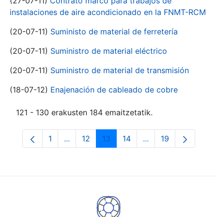
(27-07-11)
Contrato marco para trabajos de
instalaciones de aire acondicionado en la FNMT-RCM
(20-07-11)
Suministo de material de ferretería
(20-07-11)
Suministro de material eléctrico
(20-07-11)
Suministro de material de transmisión
(18-07-12)
Enajenación de cableado de cobre
121 - 130 erakusten 184 emaitzetatik.
1
...
12
13
14
...
19
Orrialdea
Intermediate Pages Use TAB to navigate.
Orrialdea
Orrialdea
Orrialdea
Intermediate Pages
Orrialdea