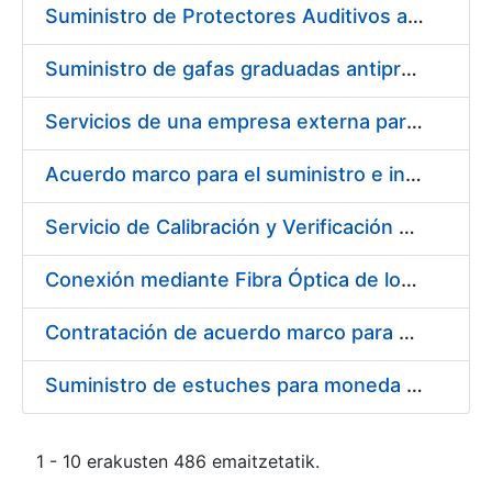
Suministro de Protectores Auditivos a medida para las personas trabajadoras de los Centros de Trabajo de Madrid y Burgos
Suministro de gafas graduadas antiproyecciones para los trabajadores de la FNMT-RCM en los centros de trabajo de Madrid y Burgos
Servicios de una empresa externa para el asesoramiento y resolución de los recursos de alzada que se presentan relacionados con procesos de selección para la FNMT-RCM
Acuerdo marco para el suministro e instalación de persianas, estores y otros complementos
Servicio de Calibración y Verificación Externa de los Equipos de Medición del Servicio de Prevención de la FNMT-RCM
Conexión mediante Fibra Óptica de los Centros de Proceso de Datos (CPDs) de las sedes de la FNMT-RCM de Burgos y Madrid
Contratación de acuerdo marco para el Suministro de Material de Electricidad para la Fábrica Nacional de Moneda y Timbre-Real Casa de la Moneda en su centro de trabajo de Burgos
Suministro de estuches para moneda de 30 €
1 - 10 erakusten 486 emaitzetatik.