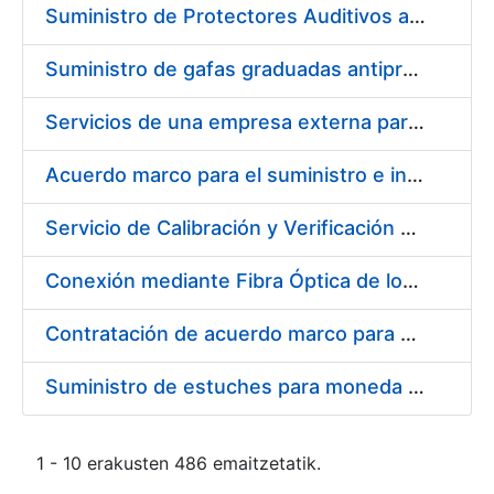
Suministro de Protectores Auditivos a medida para las personas trabajadoras de los Centros de Trabajo de Madrid y Burgos
Suministro de gafas graduadas antiproyecciones para los trabajadores de la FNMT-RCM en los centros de trabajo de Madrid y Burgos
Servicios de una empresa externa para el asesoramiento y resolución de los recursos de alzada que se presentan relacionados con procesos de selección para la FNMT-RCM
Acuerdo marco para el suministro e instalación de persianas, estores y otros complementos
Servicio de Calibración y Verificación Externa de los Equipos de Medición del Servicio de Prevención de la FNMT-RCM
Conexión mediante Fibra Óptica de los Centros de Proceso de Datos (CPDs) de las sedes de la FNMT-RCM de Burgos y Madrid
Contratación de acuerdo marco para el Suministro de Material de Electricidad para la Fábrica Nacional de Moneda y Timbre-Real Casa de la Moneda en su centro de trabajo de Burgos
Suministro de estuches para moneda de 30 €
1 - 10 erakusten 486 emaitzetatik.