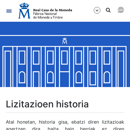
Nabigazioa
Erakutsi/Ezkutatu
Erakutsi/Ezkutatu
Erakutsi/Ezkutatu
Erakutsi/Ezkutatu
Erakutsi/Ezkutatu
Lizitazioen historia
Erakutsi/Ezkutatu
Atal honetan, historia gisa, ebatzi diren lizitazioak
agertzen dira, baita hain berriak ez diren