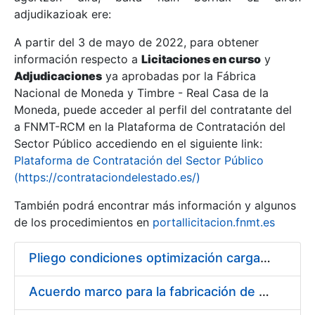
adjudikazioak ere:
A partir del 3 de mayo de 2022, para obtener
Erakutsi/Ezkutatu
información respecto a
Licitaciones en curso
y
Erakutsi/Ezkutatu
Adjudicaciones
ya aprobadas por la Fábrica
Nacional de Moneda y Timbre - Real Casa de la
Erakutsi/Ezkutatu
Moneda, puede acceder al perfil del contratante del
a FNMT-RCM en la Plataforma de Contratación del
Sector Público accediendo en el siguiente link:
Plataforma de Contratación del Sector Público
(https://contrataciondelestado.es/)
También podrá encontrar más información y algunos
de los procedimientos en
portallicitacion.fnmt.es
Pliego condiciones optimización cargas compras firmado
Erakutsi/Ezkutatu
Acuerdo marco para la fabricación de piezas