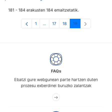
181 - 184 erakusten 184 emaitzetatik.
1
...
17
18
19
Orrialdea
Intermediate Pages Use TAB to navi
Orrialdea
Orrialdea
Orrialdea
FAQs
Ebatzi gure webgunean parte hartzen duten
prozesu exberdinei buruzko zalantzak