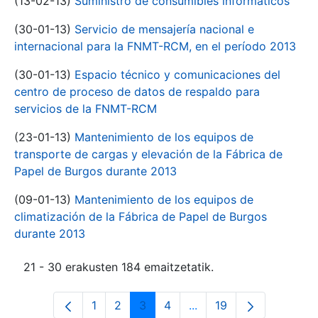
(13-02-13)
Suministro de consumibles informáticos
(30-01-13)
Servicio de mensajería nacional e
internacional para la FNMT-RCM, en el período 2013
(30-01-13)
Espacio técnico y comunicaciones del
centro de proceso de datos de respaldo para
servicios de la FNMT-RCM
(23-01-13)
Mantenimiento de los equipos de
transporte de cargas y elevación de la Fábrica de
Papel de Burgos durante 2013
(09-01-13)
Mantenimiento de los equipos de
climatización de la Fábrica de Papel de Burgos
durante 2013
21 - 30 erakusten 184 emaitzetatik.
1
2
3
4
...
19
Orrialdea
Orrialdea
Orrialdea
Orrialdea
Intermediate Pages Use
Orrialdea