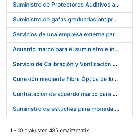
Suministro de Protectores Auditivos a medida para las personas trabajadoras de los Centros de Trabajo de Madrid y Burgos
Suministro de gafas graduadas antiproyecciones para los trabajadores de la FNMT-RCM en los centros de trabajo de Madrid y Burgos
Servicios de una empresa externa para el asesoramiento y resolución de los recursos de alzada que se presentan relacionados con procesos de selección para la FNMT-RCM
Acuerdo marco para el suministro e instalación de persianas, estores y otros complementos
Servicio de Calibración y Verificación Externa de los Equipos de Medición del Servicio de Prevención de la FNMT-RCM
Conexión mediante Fibra Óptica de los Centros de Proceso de Datos (CPDs) de las sedes de la FNMT-RCM de Burgos y Madrid
Contratación de acuerdo marco para el Suministro de Material de Electricidad para la Fábrica Nacional de Moneda y Timbre-Real Casa de la Moneda en su centro de trabajo de Burgos
Suministro de estuches para moneda de 30 €
1 - 10 erakusten 486 emaitzetatik.