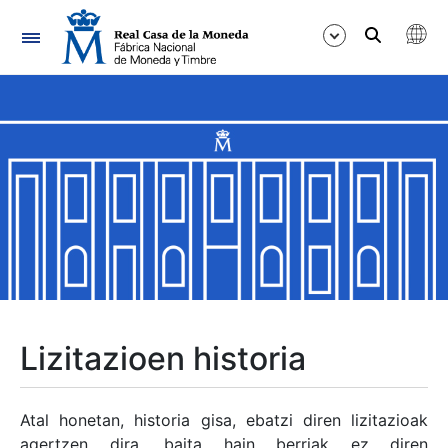
Nabigazioa
Erakutsi/Ezkutatu
Erakutsi/Ezkutatu
Erakutsi/Ezkutatu
Erakutsi/Ezkutatu
Erakutsi/Ezkutatu
Lizitazioen historia
Erakutsi/Ezkutatu
Atal honetan, historia gisa, ebatzi diren lizitazioak
agertzen dira, baita hain berriak ez diren