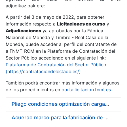
adjudikazioak ere:
A partir del 3 de mayo de 2022, para obtener
Erakutsi/Ezkutatu
información respecto a
Licitaciones en curso
y
Erakutsi/Ezkutatu
Adjudicaciones
ya aprobadas por la Fábrica
Nacional de Moneda y Timbre - Real Casa de la
Erakutsi/Ezkutatu
Moneda, puede acceder al perfil del contratante del
a FNMT-RCM en la Plataforma de Contratación del
Sector Público accediendo en el siguiente link:
Plataforma de Contratación del Sector Público
(https://contrataciondelestado.es/)
También podrá encontrar más información y algunos
de los procedimientos en
portallicitacion.fnmt.es
Pliego condiciones optimización cargas compras firmado
Erakutsi/Ezkutatu
Acuerdo marco para la fabricación de piezas