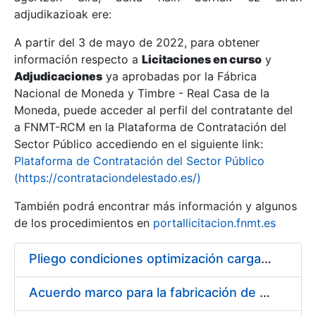
adjudikazioak ere:
A partir del 3 de mayo de 2022, para obtener
Erakutsi/Ezkutatu
información respecto a
Licitaciones en curso
y
Erakutsi/Ezkutatu
Adjudicaciones
ya aprobadas por la Fábrica
Nacional de Moneda y Timbre - Real Casa de la
Erakutsi/Ezkutatu
Moneda, puede acceder al perfil del contratante del
a FNMT-RCM en la Plataforma de Contratación del
Sector Público accediendo en el siguiente link:
Plataforma de Contratación del Sector Público
(https://contrataciondelestado.es/)
También podrá encontrar más información y algunos
de los procedimientos en
portallicitacion.fnmt.es
Pliego condiciones optimización cargas compras firmado
Erakutsi/Ezkutatu
Acuerdo marco para la fabricación de piezas