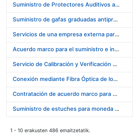
Suministro de Protectores Auditivos a medida para las personas trabajadoras de los Centros de Trabajo de Madrid y Burgos
Suministro de gafas graduadas antiproyecciones para los trabajadores de la FNMT-RCM en los centros de trabajo de Madrid y Burgos
Servicios de una empresa externa para el asesoramiento y resolución de los recursos de alzada que se presentan relacionados con procesos de selección para la FNMT-RCM
Acuerdo marco para el suministro e instalación de persianas, estores y otros complementos
Servicio de Calibración y Verificación Externa de los Equipos de Medición del Servicio de Prevención de la FNMT-RCM
Conexión mediante Fibra Óptica de los Centros de Proceso de Datos (CPDs) de las sedes de la FNMT-RCM de Burgos y Madrid
Contratación de acuerdo marco para el Suministro de Material de Electricidad para la Fábrica Nacional de Moneda y Timbre-Real Casa de la Moneda en su centro de trabajo de Burgos
Suministro de estuches para moneda de 30 €
1 - 10 erakusten 486 emaitzetatik.