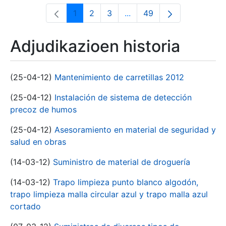
1
2
3
...
49
Orrialdea
Orrialdea
Orrialdea
Intermediate Pages Use T
Orrialdea
Adjudikazioen historia
(25-04-12)
Mantenimiento de carretillas 2012
(25-04-12)
Instalación de sistema de detección
precoz de humos
(25-04-12)
Asesoramiento en material de seguridad y
salud en obras
(14-03-12)
Suministro de material de droguería
(14-03-12)
Trapo limpieza punto blanco algodón,
trapo limpieza malla circular azul y trapo malla azul
cortado