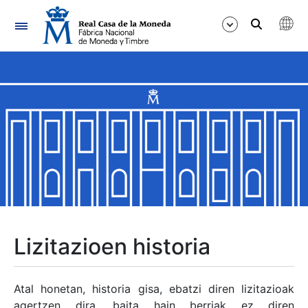
Nabigazioa
Erakutsi/Ezkutatu
Erakutsi/Ezkutatu
Erakutsi/Ezkutatu
Erakutsi/Ezkutatu
Erakutsi/Ezkutatu
Lizitazioen historia
Erakutsi/Ezkutatu
Atal honetan, historia gisa, ebatzi diren lizitazioak
agertzen dira, baita hain berriak ez diren