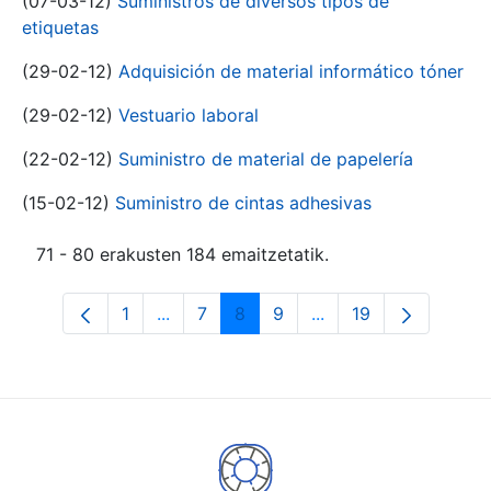
(07-03-12)
Suministros de diversos tipos de
etiquetas
(29-02-12)
Adquisición de material informático tóner
(29-02-12)
Vestuario laboral
(22-02-12)
Suministro de material de papelería
(15-02-12)
Suministro de cintas adhesivas
71 - 80 erakusten 184 emaitzetatik.
1
...
7
8
9
...
19
Orrialdea
Intermediate Pages Use TAB to navigat
Orrialdea
Orrialdea
Orrialdea
Intermediate Pages U
Orrialdea