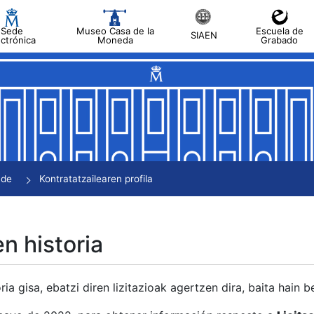
Sede
Museo Casa de la
Escuela de
SIAEN
ectrónica
Moneda
Grabado
tatu
tatu
tatu
tatu
nde
Kontratatzailearen profila
tatu
en historia
ria gisa, ebatzi diren lizitazioak agertzen dira, baita hain 
tu