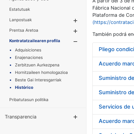
A partir del 3 de
Fábrica Nacional 
Estatutuak
Plataforma de Cont
Lanpostuak
Erakutsi/Ezkuta
(https://contratac
Prentsa Aretoa
Erakutsi/Ezkuta
También podrá enc
Kontratatzailearen profila
Erakutsi/Ezkut
Pliego condic
Adquisiciones
Enajenaciones
Acuerdo marco
Zerbitzuen Aurkezpena
Hornitzaileen homologazioa
Beste Gai Interesgarriak
Histórico
Pribatutasun politika
Transparencia
Erakutsi/Ezku
Acuerdo marco