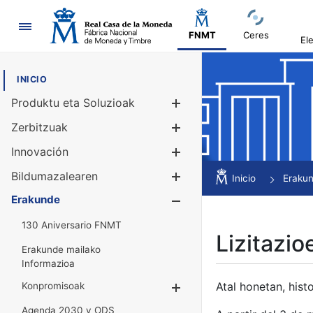
Nabigazioa
FNMT
Ceres
El
INICIO
Produktu eta Soluzioak
Erakutsi/Ezku
Zerbitzuak
Erakutsi/Ezku
Innovación
Erakutsi/Ezku
Bildumazalearen
Erakutsi/Ezku
Inicio
Eraku
Erakunde
Erakutsi/Ezku
130 Aniversario FNMT
Lizitazio
Erakunde mailako
Informazioa
Atal honetan, histo
Konpromisoak
Erakutsi/Ezkuta
Agenda 2030 y ODS