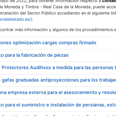
 mayo de 2022, para obtener información respecto a
Licita
de Moneda y Timbre - Real Casa de la Moneda, puede acced
ratación del Sector Público accediendo en el siguiente lin
tu
iondelestado.es/)
tu
ontrar más información y algunos de los procedimientos 
atu
iones optimización cargas compras firmado
 para la fabricación de piezas
tatu
 para el suministro e instalación de persianas, es