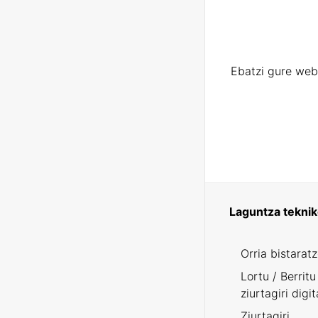
Ebatzi gure web
Laguntza tekni
Orria bistarat
Lortu / Berritu
ziurtagiri digit
Ziurtagiri