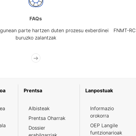
FAQs
gunean parte hartzen duten prozesu exberdinei
FNMT-RCM 
buruzko zalantzak
koa
Prentsa
Lanpostuak
zea
Albisteak
Informazio
orokorra
Prentsa Oharrak
ala
OEP Langile
Dossier
funtzionarioak
erabilgarriak