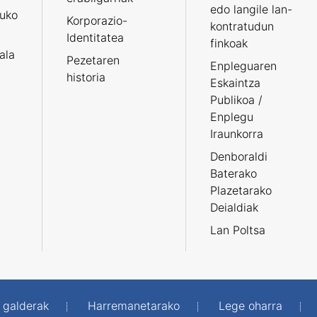
edo langile lan-
ruko
Korporazio-
kontratudun
Identitatea
finkoak
tala
Pezetaren
Enpleguaren
historia
Eskaintza
Publikoa /
Enplegu
Iraunkorra
Denboraldi
Baterako
Plazetarako
Deialdiak
Lan Poltsa
 galderak
Harremanetarako
Lege oharra