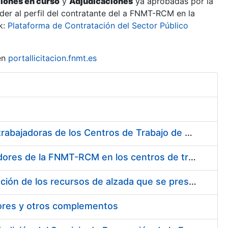
ciones en curso
y
Adjudicaciones
ya aprobadas por la
er al perfil del contratante del a FNMT-RCM en la
k:
Plataforma de Contratación del Sector Público
en
portallicitacion.fnmt.es
Suministro de Protectores Auditivos a medida para las personas trabajadoras de los Centros de Trabajo de Madrid y Burgos
Suministro de gafas graduadas antiproyecciones para los trabajadores de la FNMT-RCM en los centros de trabajo de Madrid y Burgos
Servicios de una empresa externa para el asesoramiento y resolución de los recursos de alzada que se presentan relacionados con procesos de selección para la FNMT-RCM
tores y otros complementos