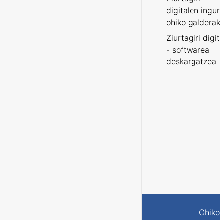
digitalen ingu
ohiko galderak
Ziurtagiri digi
- softwarea
deskargatzea
Ohiko