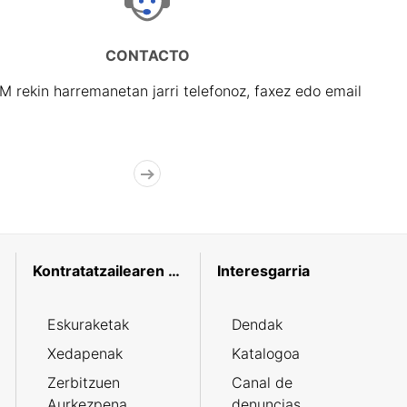
CONTACTO
rekin harremanetan jarri telefonoz, faxez edo email
Kontratatzailearen profila
Interesgarria
Eskuraketak
Dendak
Xedapenak
Katalogoa
Zerbitzuen
Canal de
Aurkezpena
denuncias