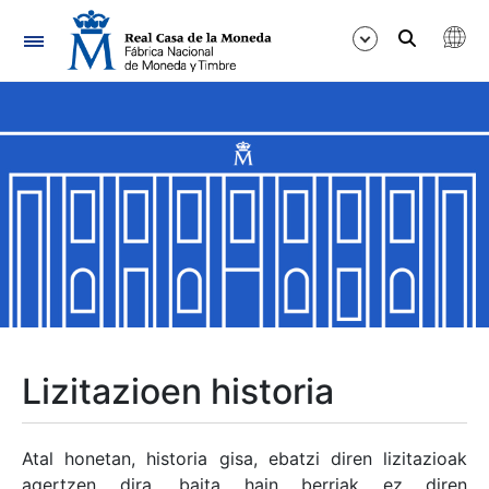
Nabigazioa
Erakutsi/Ezkutatu
Erakutsi/Ezkutatu
Erakutsi/Ezkutatu
Erakutsi/Ezkutatu
Erakutsi/Ezkutatu
Lizitazioen historia
Erakutsi/Ezkutatu
Atal honetan, historia gisa, ebatzi diren lizitazioak
agertzen dira, baita hain berriak ez diren