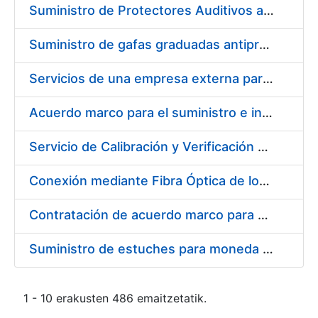
Suministro de Protectores Auditivos a medida para las personas trabajadoras de los Centros de Trabajo de Madrid y Burgos
Suministro de gafas graduadas antiproyecciones para los trabajadores de la FNMT-RCM en los centros de trabajo de Madrid y Burgos
Servicios de una empresa externa para el asesoramiento y resolución de los recursos de alzada que se presentan relacionados con procesos de selección para la FNMT-RCM
Acuerdo marco para el suministro e instalación de persianas, estores y otros complementos
Servicio de Calibración y Verificación Externa de los Equipos de Medición del Servicio de Prevención de la FNMT-RCM
Conexión mediante Fibra Óptica de los Centros de Proceso de Datos (CPDs) de las sedes de la FNMT-RCM de Burgos y Madrid
Contratación de acuerdo marco para el Suministro de Material de Electricidad para la Fábrica Nacional de Moneda y Timbre-Real Casa de la Moneda en su centro de trabajo de Burgos
Suministro de estuches para moneda de 30 €
1 - 10 erakusten 486 emaitzetatik.