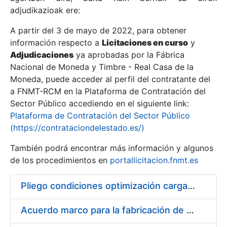
adjudikazioak ere:
A partir del 3 de mayo de 2022, para obtener
Erakutsi/Ezkutatu
información respecto a
Licitaciones en curso
y
Erakutsi/Ezkutatu
Adjudicaciones
ya aprobadas por la Fábrica
Nacional de Moneda y Timbre - Real Casa de la
Erakutsi/Ezkutatu
Moneda, puede acceder al perfil del contratante del
a FNMT-RCM en la Plataforma de Contratación del
Sector Público accediendo en el siguiente link:
Plataforma de Contratación del Sector Público
(https://contrataciondelestado.es/)
También podrá encontrar más información y algunos
de los procedimientos en
portallicitacion.fnmt.es
Pliego condiciones optimización cargas compras firmado
Erakutsi/Ezkutatu
Acuerdo marco para la fabricación de piezas