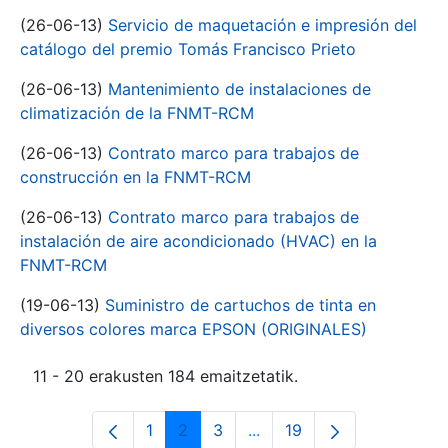
(26-06-13)
Servicio de maquetación e impresión del
catálogo del premio Tomás Francisco Prieto
(26-06-13)
Mantenimiento de instalaciones de
climatización de la FNMT-RCM
(26-06-13)
Contrato marco para trabajos de
construcción en la FNMT-RCM
(26-06-13)
Contrato marco para trabajos de
instalación de aire acondicionado (HVAC) en la
FNMT-RCM
(19-06-13)
Suministro de cartuchos de tinta en
diversos colores marca EPSON (ORIGINALES)
11 - 20 erakusten 184 emaitzetatik.
1
2
3
...
19
Orrialdea
Orrialdea
Orrialdea
Intermediate Pages Use T
Orrialdea