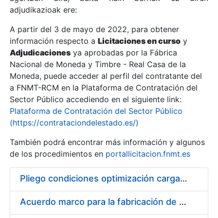
adjudikazioak ere:
A partir del 3 de mayo de 2022, para obtener
Erakutsi/Ezkutatu
información respecto a
Licitaciones en curso
y
Erakutsi/Ezkutatu
Adjudicaciones
ya aprobadas por la Fábrica
Nacional de Moneda y Timbre - Real Casa de la
Erakutsi/Ezkutatu
Moneda, puede acceder al perfil del contratante del
a FNMT-RCM en la Plataforma de Contratación del
Sector Público accediendo en el siguiente link:
Plataforma de Contratación del Sector Público
(https://contrataciondelestado.es/)
También podrá encontrar más información y algunos
de los procedimientos en
portallicitacion.fnmt.es
Pliego condiciones optimización cargas compras firmado
Erakutsi/Ezkutatu
Acuerdo marco para la fabricación de piezas