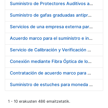
Suministro de Protectores Auditivos a medida para las personas trabajadoras de los Centros de Trabajo de Madrid y Burgos
Suministro de gafas graduadas antiproyecciones para los trabajadores de la FNMT-RCM en los centros de trabajo de Madrid y Burgos
Servicios de una empresa externa para el asesoramiento y resolución de los recursos de alzada que se presentan relacionados con procesos de selección para la FNMT-RCM
Acuerdo marco para el suministro e instalación de persianas, estores y otros complementos
Servicio de Calibración y Verificación Externa de los Equipos de Medición del Servicio de Prevención de la FNMT-RCM
Conexión mediante Fibra Óptica de los Centros de Proceso de Datos (CPDs) de las sedes de la FNMT-RCM de Burgos y Madrid
Contratación de acuerdo marco para el Suministro de Material de Electricidad para la Fábrica Nacional de Moneda y Timbre-Real Casa de la Moneda en su centro de trabajo de Burgos
Suministro de estuches para moneda de 30 €
1 - 10 erakusten 486 emaitzetatik.