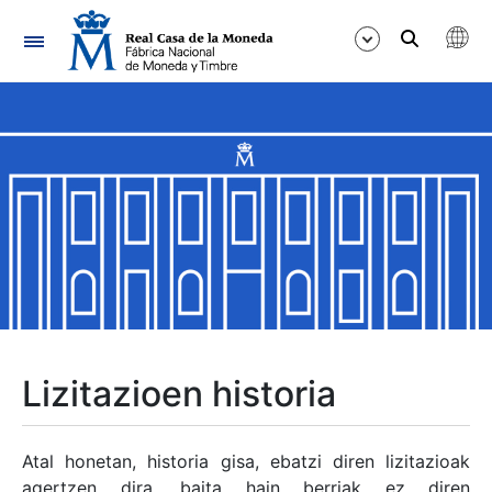
Nabigazioa
Erakutsi/Ezkutatu
Erakutsi/Ezkutatu
Erakutsi/Ezkutatu
Erakutsi/Ezkutatu
Erakutsi/Ezkutatu
Lizitazioen historia
Erakutsi/Ezkutatu
Atal honetan, historia gisa, ebatzi diren lizitazioak
agertzen dira, baita hain berriak ez diren