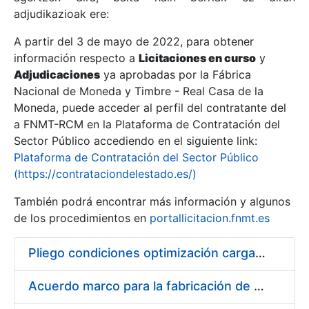
adjudikazioak ere:
A partir del 3 de mayo de 2022, para obtener
Erakutsi/Ezkutatu
información respecto a
Licitaciones en curso
y
Erakutsi/Ezkutatu
Adjudicaciones
ya aprobadas por la Fábrica
Nacional de Moneda y Timbre - Real Casa de la
Erakutsi/Ezkutatu
Moneda, puede acceder al perfil del contratante del
a FNMT-RCM en la Plataforma de Contratación del
Sector Público accediendo en el siguiente link:
Plataforma de Contratación del Sector Público
(https://contrataciondelestado.es/)
También podrá encontrar más información y algunos
de los procedimientos en
portallicitacion.fnmt.es
Pliego condiciones optimización cargas compras firmado
Erakutsi/Ezkutatu
Acuerdo marco para la fabricación de piezas