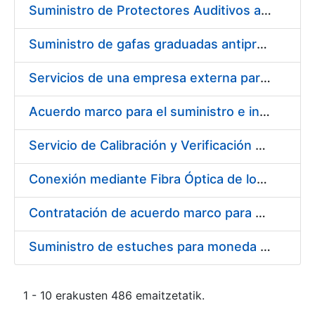
Suministro de Protectores Auditivos a medida para las personas trabajadoras de los Centros de Trabajo de Madrid y Burgos
Suministro de gafas graduadas antiproyecciones para los trabajadores de la FNMT-RCM en los centros de trabajo de Madrid y Burgos
Servicios de una empresa externa para el asesoramiento y resolución de los recursos de alzada que se presentan relacionados con procesos de selección para la FNMT-RCM
Acuerdo marco para el suministro e instalación de persianas, estores y otros complementos
Servicio de Calibración y Verificación Externa de los Equipos de Medición del Servicio de Prevención de la FNMT-RCM
Conexión mediante Fibra Óptica de los Centros de Proceso de Datos (CPDs) de las sedes de la FNMT-RCM de Burgos y Madrid
Contratación de acuerdo marco para el Suministro de Material de Electricidad para la Fábrica Nacional de Moneda y Timbre-Real Casa de la Moneda en su centro de trabajo de Burgos
Suministro de estuches para moneda de 30 €
1 - 10 erakusten 486 emaitzetatik.