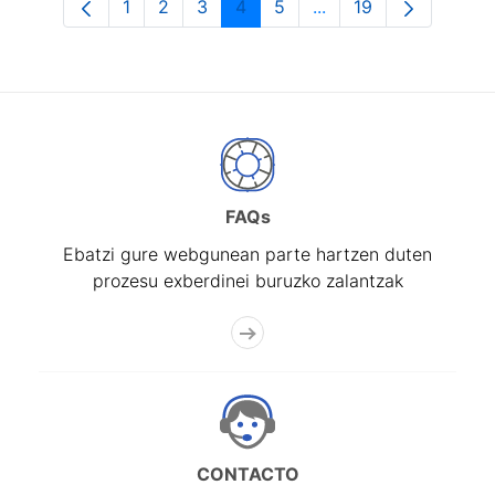
1
2
3
4
5
...
19
Orrialdea
Orrialdea
Orrialdea
Orrialdea
Orrialdea
Intermediate Pages U
Orrialdea
FAQs
Ebatzi gure webgunean parte hartzen duten
prozesu exberdinei buruzko zalantzak
CONTACTO