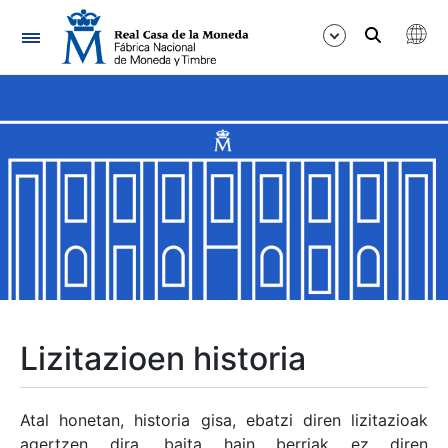
Nabigazioa
Erakutsi/Ezkutatu
Erakutsi/Ezkutatu
Erakutsi/Ezkutatu
Erakutsi/Ezkutatu
Erakutsi/Ezkutatu
Lizitazioen historia
Erakutsi/Ezkutatu
Atal honetan, historia gisa, ebatzi diren lizitazioak
agertzen dira, baita hain berriak ez diren