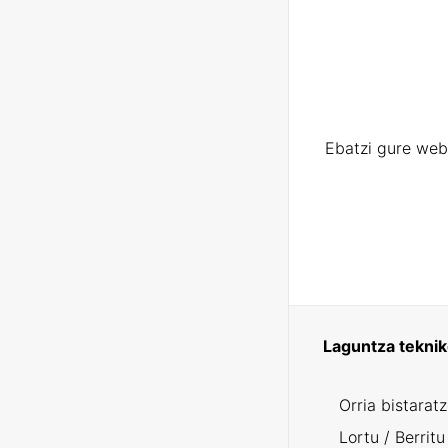
Ebatzi gure web
Laguntza tekni
Orria bistarat
Lortu / Berritu