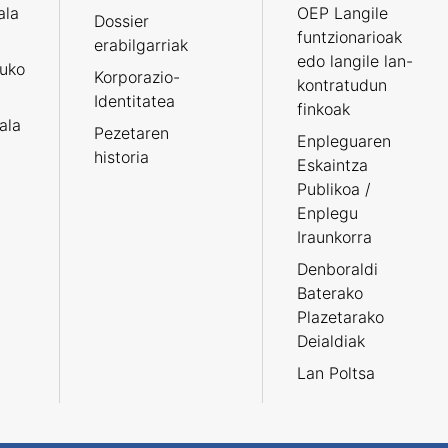
ala
OEP Langile
Dossier
funtzionarioak
erabilgarriak
edo langile lan-
ruko
Korporazio-
kontratudun
Identitatea
finkoak
tala
Pezetaren
Enpleguaren
historia
Eskaintza
Publikoa /
Enplegu
Iraunkorra
Denboraldi
Baterako
Plazetarako
Deialdiak
Lan Poltsa