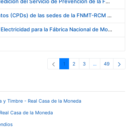
Servicio de Calibración y Verificación Externa de los Equipos de Medición del Servicio de Prevención de la FNMT-RCM
Conexión mediante Fibra Óptica de los Centros de Proceso de Datos (CPDs) de las sedes de la FNMT-RCM de Burgos y Madrid
Contratación de acuerdo marco para el Suministro de Material de Electricidad para la Fábrica Nacional de Moneda y Timbre-Real Casa de la Moneda en su centro de trabajo de Burgos
1
2
3
...
49
Orrialdea
Orrialdea
Orrialdea
Intermediate Pa
Orrialdea
da y Timbre - Real Casa de la Moneda
 Real Casa de la Moneda
endios