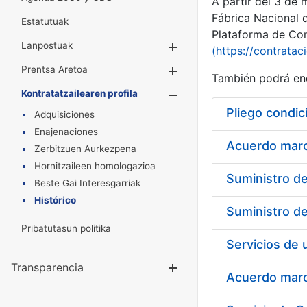
A partir del 3 de
Fábrica Nacional 
Estatutuak
Plataforma de Cont
Lanpostuak
Erakutsi/Ezkuta
(https://contratac
Prentsa Aretoa
Erakutsi/Ezkuta
También podrá enc
Kontratatzailearen profila
Erakutsi/Ezkut
Pliego condic
Adquisiciones
Enajenaciones
Acuerdo marco
Zerbitzuen Aurkezpena
Hornitzaileen homologazioa
Beste Gai Interesgarriak
Histórico
Pribatutasun politika
Transparencia
Erakutsi/Ezku
Acuerdo marco