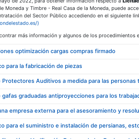
 mayo de 2022, para obtener información respecto a
Licita
de Moneda y Timbre - Real Casa de la Moneda, puede acced
ratación del Sector Público accediendo en el siguiente lin
tu
iondelestado.es/)
tu
ontrar más información y algunos de los procedimientos 
atu
iones optimización cargas compras firmado
 para la fabricación de piezas
tatu
 para el suministro e instalación de persianas, es