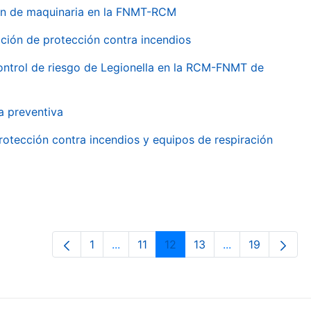
ión de maquinaria en la FNMT-RCM
ción de protección contra incendios
 control de riesgo de Legionella en la RCM-FNMT de
a preventiva
rotección contra incendios y equipos de respiración
1
...
11
12
13
...
19
Orrialdea
Intermediate Pages Use TAB to navig
Orrialdea
Orrialdea
Orrialdea
Intermediate Pa
Orrialdea