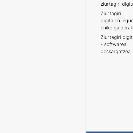
ziurtagiri digit
Ziurtagiri
digitalen ingu
ohiko galderak
Ziurtagiri digi
- softwarea
deskargatzea