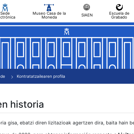
Sede
Museo Casa de la
Escuela de
SIAEN
ectrónica
Moneda
Grabado
tatu
tatu
tatu
tatu
nde
Kontratatzailearen profila
tatu
en historia
ria gisa, ebatzi diren lizitazioak agertzen dira, baita hain 
tu