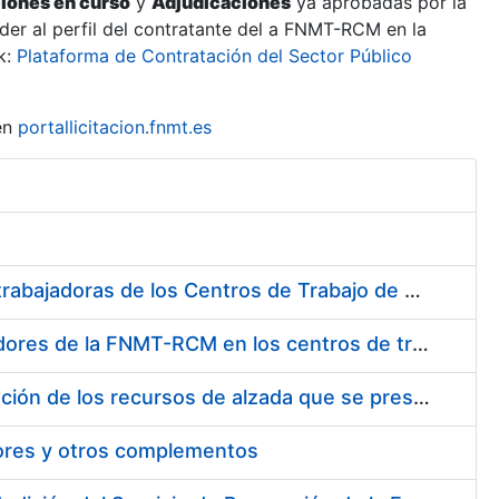
ciones en curso
y
Adjudicaciones
ya aprobadas por la
er al perfil del contratante del a FNMT-RCM en la
k:
Plataforma de Contratación del Sector Público
en
portallicitacion.fnmt.es
Suministro de Protectores Auditivos a medida para las personas trabajadoras de los Centros de Trabajo de Madrid y Burgos
Suministro de gafas graduadas antiproyecciones para los trabajadores de la FNMT-RCM en los centros de trabajo de Madrid y Burgos
Servicios de una empresa externa para el asesoramiento y resolución de los recursos de alzada que se presentan relacionados con procesos de selección para la FNMT-RCM
tores y otros complementos