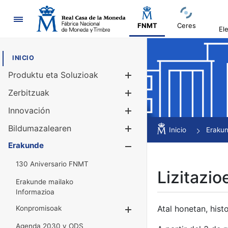
Nabigazioa
FNMT
Ceres
El
INICIO
Produktu eta Soluzioak
Erakutsi/Ezku
Zerbitzuak
Erakutsi/Ezku
Innovación
Erakutsi/Ezku
Bildumazalearen
Erakutsi/Ezku
Inicio
Eraku
Erakunde
Erakutsi/Ezku
130 Aniversario FNMT
Lizitazio
Erakunde mailako
Informazioa
Atal honetan, histo
Konpromisoak
Erakutsi/Ezkuta
Agenda 2030 y ODS