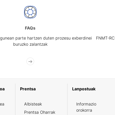
FAQs
gunean parte hartzen duten prozesu exberdinei
FNMT-RCM 
buruzko zalantzak
koa
Prentsa
Lanpostuak
zea
Albisteak
Informazio
orokorra
Prentsa Oharrak