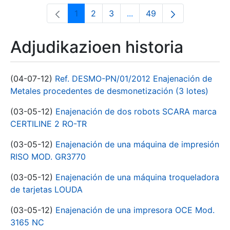
1
2
3
...
49
Orrialdea
Orrialdea
Orrialdea
Intermediate Pages Use T
Orrialdea
Adjudikazioen historia
(04-07-12)
Ref. DESMO-PN/01/2012 Enajenación de
Metales procedentes de desmonetización (3 lotes)
(03-05-12)
Enajenación de dos robots SCARA marca
CERTILINE 2 RO-TR
(03-05-12)
Enajenación de una máquina de impresión
RISO MOD. GR3770
(03-05-12)
Enajenación de una máquina troqueladora
de tarjetas LOUDA
(03-05-12)
Enajenación de una impresora OCE Mod.
3165 NC