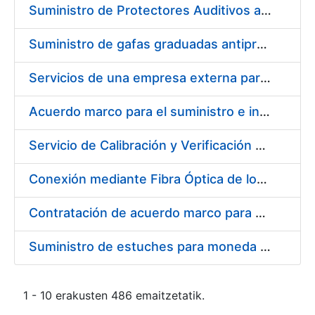
Suministro de Protectores Auditivos a medida para las personas trabajadoras de los Centros de Trabajo de Madrid y Burgos
Suministro de gafas graduadas antiproyecciones para los trabajadores de la FNMT-RCM en los centros de trabajo de Madrid y Burgos
Servicios de una empresa externa para el asesoramiento y resolución de los recursos de alzada que se presentan relacionados con procesos de selección para la FNMT-RCM
Acuerdo marco para el suministro e instalación de persianas, estores y otros complementos
Servicio de Calibración y Verificación Externa de los Equipos de Medición del Servicio de Prevención de la FNMT-RCM
Conexión mediante Fibra Óptica de los Centros de Proceso de Datos (CPDs) de las sedes de la FNMT-RCM de Burgos y Madrid
Contratación de acuerdo marco para el Suministro de Material de Electricidad para la Fábrica Nacional de Moneda y Timbre-Real Casa de la Moneda en su centro de trabajo de Burgos
Suministro de estuches para moneda de 30 €
1 - 10 erakusten 486 emaitzetatik.