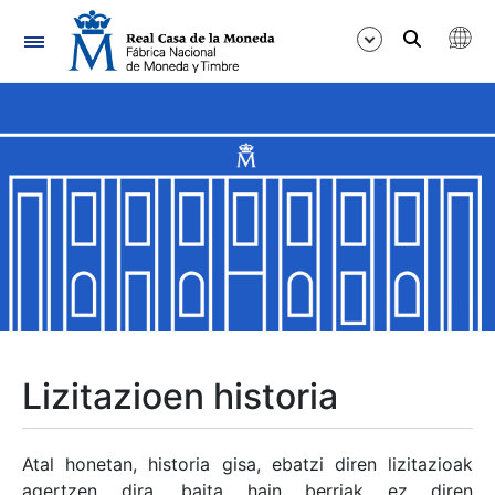
Nabigazioa
Erakutsi/Ezkutatu
Erakutsi/Ezkutatu
Erakutsi/Ezkutatu
Erakutsi/Ezkutatu
Erakutsi/Ezkutatu
Lizitazioen historia
Erakutsi/Ezkutatu
Atal honetan, historia gisa, ebatzi diren lizitazioak
agertzen dira, baita hain berriak ez diren