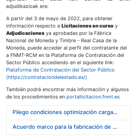
adjudikazioak ere:
A partir del 3 de mayo de 2022, para obtener
Erakutsi/Ezkutatu
información respecto a
Licitaciones en curso
y
Erakutsi/Ezkutatu
Adjudicaciones
ya aprobadas por la Fábrica
Nacional de Moneda y Timbre - Real Casa de la
Erakutsi/Ezkutatu
Moneda, puede acceder al perfil del contratante del
a FNMT-RCM en la Plataforma de Contratación del
Sector Público accediendo en el siguiente link:
Plataforma de Contratación del Sector Público
(https://contrataciondelestado.es/)
También podrá encontrar más información y algunos
de los procedimientos en
portallicitacion.fnmt.es
Pliego condiciones optimización cargas compras firmado
Erakutsi/Ezkutatu
Acuerdo marco para la fabricación de piezas