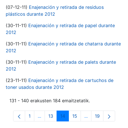
(07-12-11)
Enajenación y retirada de residuos
plásticos durante 2012
(30-11-11)
Enajenación y retirada de papel durante
2012
(30-11-11)
Enajenación y retirada de chatarra durante
2012
(30-11-11)
Enajenación y retirada de palets durante
2012
(23-11-11)
Enajenación y retirada de cartuchos de
toner usados durante 2012
131 - 140 erakusten 184 emaitzetatik.
1
...
13
14
15
...
19
Orrialdea
Intermediate Pages Use TAB to navigate.
Orrialdea
Orrialdea
Orrialdea
Intermediate Pages
Orrialdea