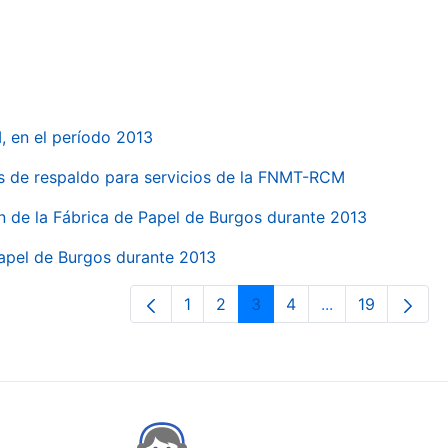
, en el período 2013
s de respaldo para servicios de la FNMT-RCM
n de la Fábrica de Papel de Burgos durante 2013
Papel de Burgos durante 2013
1
2
3
4
...
19
Orrialdea
Orrialdea
Orrialdea
Orrialdea
Intermediate Pa
Orrialdea