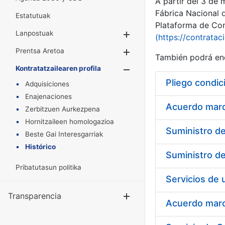
A partir del 3 de
Fábrica Nacional 
Estatutuak
Plataforma de Cont
Lanpostuak
Erakutsi/Ezkuta
(https://contratac
Prentsa Aretoa
Erakutsi/Ezkuta
También podrá enc
Kontratatzailearen profila
Erakutsi/Ezkut
Pliego condic
Adquisiciones
Enajenaciones
Acuerdo marco
Zerbitzuen Aurkezpena
Hornitzaileen homologazioa
Beste Gai Interesgarriak
Histórico
Pribatutasun politika
Transparencia
Erakutsi/Ezku
Acuerdo marco