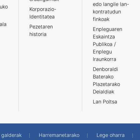
edo langile lan-
ruko
Korporazio-
kontratudun
Identitatea
finkoak
tala
Pezetaren
Enpleguaren
historia
Eskaintza
Publikoa /
Enplegu
Iraunkorra
Denboraldi
Baterako
Plazetarako
Deialdiak
Lan Poltsa
 galderak
Harremanetarako
Lege oharra