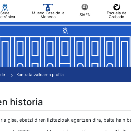
Sede
Museo Casa de la
Escuela de
SIAEN
ectrónica
Moneda
Grabado
tatu
tatu
tatu
tatu
nde
Kontratatzailearen profila
tatu
en historia
ria gisa, ebatzi diren lizitazioak agertzen dira, baita hain 
tu