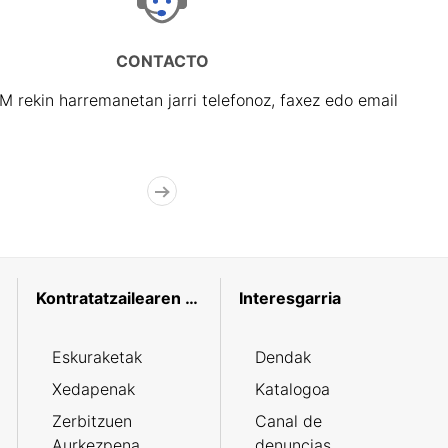
CONTACTO
rekin harremanetan jarri telefonoz, faxez edo email
Kontratatzailearen profila
Interesgarria
Eskuraketak
Dendak
Xedapenak
Katalogoa
Zerbitzuen
Canal de
Aurkezpena
denuncias