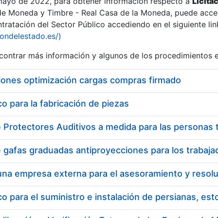
 mayo de 2022, para obtener información respecto a
Licita
de Moneda y Timbre - Real Casa de la Moneda, puede acced
ratación del Sector Público accediendo en el siguiente lin
tu
iondelestado.es/)
tu
ontrar más información y algunos de los procedimientos 
atu
iones optimización cargas compras firmado
 para la fabricación de piezas
tatu
 para el suministro e instalación de persianas, es