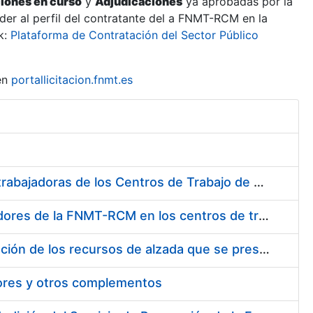
ciones en curso
y
Adjudicaciones
ya aprobadas por la
er al perfil del contratante del a FNMT-RCM en la
k:
Plataforma de Contratación del Sector Público
en
portallicitacion.fnmt.es
Suministro de Protectores Auditivos a medida para las personas trabajadoras de los Centros de Trabajo de Madrid y Burgos
Suministro de gafas graduadas antiproyecciones para los trabajadores de la FNMT-RCM en los centros de trabajo de Madrid y Burgos
Servicios de una empresa externa para el asesoramiento y resolución de los recursos de alzada que se presentan relacionados con procesos de selección para la FNMT-RCM
tores y otros complementos