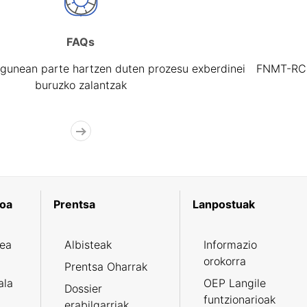
FAQs
gunean parte hartzen duten prozesu exberdinei
FNMT-RCM 
buruzko zalantzak
koa
Prentsa
Lanpostuak
zea
Albisteak
Informazio
orokorra
Prentsa Oharrak
ala
OEP Langile
Dossier
funtzionarioak
erabilgarriak