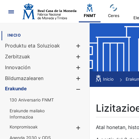
Nabigazioa
FNMT
Ceres
El
INICIO
Produktu eta Soluzioak
Erakutsi/Ezku
Zerbitzuak
Erakutsi/Ezku
Innovación
Erakutsi/Ezku
Bildumazalearen
Erakutsi/Ezku
Inicio
Eraku
Erakunde
Erakutsi/Ezku
130 Aniversario FNMT
Lizitazio
Erakunde mailako
Informazioa
Atal honetan, histo
Konpromisoak
Erakutsi/Ezkuta
Agenda 2030 y ODS