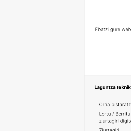
Ebatzi gure web
Laguntza tekni
Orria bistarat
Lortu / Berritu
ziurtagiri digit
Ziurtagiri