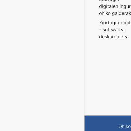
digitalen ingu
ohiko galderak
Ziurtagiri digi
- softwarea
deskargatzea
Ohiko