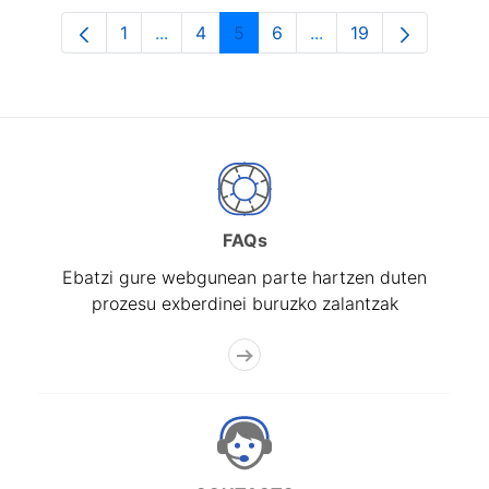
1
...
4
5
6
...
19
Orrialdea
Intermediate Pages Use TAB to navigat
Orrialdea
Orrialdea
Orrialdea
Intermediate Pages U
Orrialdea
FAQs
Ebatzi gure webgunean parte hartzen duten
prozesu exberdinei buruzko zalantzak