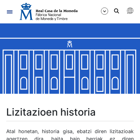
Nabigazioa
Erakutsi/Ezkutatu
Erakutsi/Ezkutatu
Erakutsi/Ezkutatu
Erakutsi/Ezkutatu
Erakutsi/Ezkutatu
Lizitazioen historia
Erakutsi/Ezkutatu
Atal honetan, historia gisa, ebatzi diren lizitazioak
agertzen dira, baita hain berriak ez diren