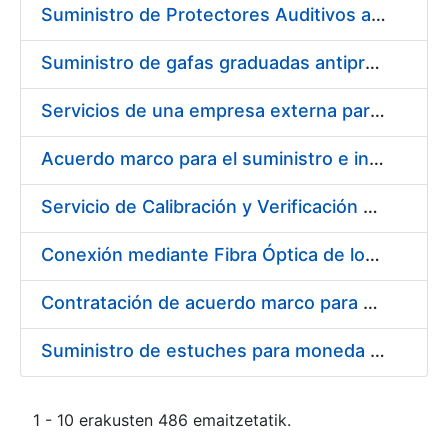
Suministro de Protectores Auditivos a medida para las personas trabajadoras de los Centros de Trabajo de Madrid y Burgos
Suministro de gafas graduadas antiproyecciones para los trabajadores de la FNMT-RCM en los centros de trabajo de Madrid y Burgos
Servicios de una empresa externa para el asesoramiento y resolución de los recursos de alzada que se presentan relacionados con procesos de selección para la FNMT-RCM
Acuerdo marco para el suministro e instalación de persianas, estores y otros complementos
Servicio de Calibración y Verificación Externa de los Equipos de Medición del Servicio de Prevención de la FNMT-RCM
Conexión mediante Fibra Óptica de los Centros de Proceso de Datos (CPDs) de las sedes de la FNMT-RCM de Burgos y Madrid
Contratación de acuerdo marco para el Suministro de Material de Electricidad para la Fábrica Nacional de Moneda y Timbre-Real Casa de la Moneda en su centro de trabajo de Burgos
Suministro de estuches para moneda de 30 €
1 - 10 erakusten 486 emaitzetatik.