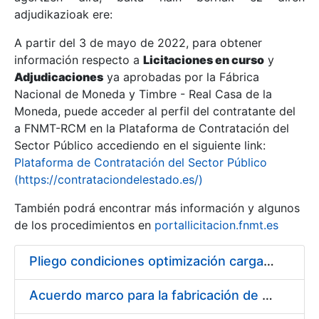
adjudikazioak ere:
A partir del 3 de mayo de 2022, para obtener
Erakutsi/Ezkutatu
información respecto a
Licitaciones en curso
y
Erakutsi/Ezkutatu
Adjudicaciones
ya aprobadas por la Fábrica
Nacional de Moneda y Timbre - Real Casa de la
Erakutsi/Ezkutatu
Moneda, puede acceder al perfil del contratante del
a FNMT-RCM en la Plataforma de Contratación del
Sector Público accediendo en el siguiente link:
Plataforma de Contratación del Sector Público
(https://contrataciondelestado.es/)
También podrá encontrar más información y algunos
de los procedimientos en
portallicitacion.fnmt.es
Pliego condiciones optimización cargas compras firmado
Erakutsi/Ezkutatu
Acuerdo marco para la fabricación de piezas