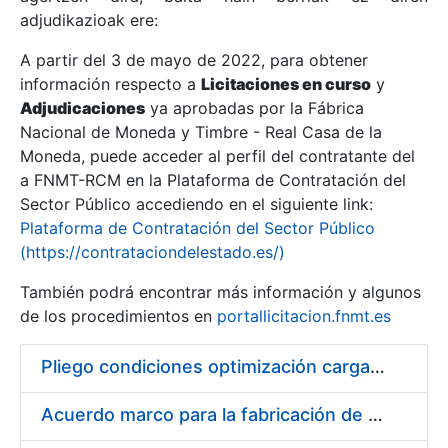
adjudikazioak ere:
A partir del 3 de mayo de 2022, para obtener
Erakutsi/Ezkutatu
información respecto a
Licitaciones en curso
y
Erakutsi/Ezkutatu
Adjudicaciones
ya aprobadas por la Fábrica
Nacional de Moneda y Timbre - Real Casa de la
Erakutsi/Ezkutatu
Moneda, puede acceder al perfil del contratante del
a FNMT-RCM en la Plataforma de Contratación del
Sector Público accediendo en el siguiente link:
Plataforma de Contratación del Sector Público
(https://contrataciondelestado.es/)
También podrá encontrar más información y algunos
de los procedimientos en
portallicitacion.fnmt.es
Pliego condiciones optimización cargas compras firmado
Erakutsi/Ezkutatu
Acuerdo marco para la fabricación de piezas