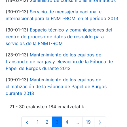
(13-02-13)
Suministro de consumibles informáticos
(30-01-13)
Servicio de mensajería nacional e
internacional para la FNMT-RCM, en el período 2013
(30-01-13)
Espacio técnico y comunicaciones del
centro de proceso de datos de respaldo para
servicios de la FNMT-RCM
(23-01-13)
Mantenimiento de los equipos de
transporte de cargas y elevación de la Fábrica de
Papel de Burgos durante 2013
(09-01-13)
Mantenimiento de los equipos de
climatización de la Fábrica de Papel de Burgos
durante 2013
21 - 30 erakusten 184 emaitzetatik.
1
2
3
4
...
19
Orrialdea
Orrialdea
Orrialdea
Orrialdea
Intermediate Pages Use
Orrialdea