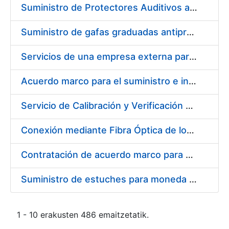
Suministro de Protectores Auditivos a medida para las personas trabajadoras de los Centros de Trabajo de Madrid y Burgos
Suministro de gafas graduadas antiproyecciones para los trabajadores de la FNMT-RCM en los centros de trabajo de Madrid y Burgos
Servicios de una empresa externa para el asesoramiento y resolución de los recursos de alzada que se presentan relacionados con procesos de selección para la FNMT-RCM
Acuerdo marco para el suministro e instalación de persianas, estores y otros complementos
Servicio de Calibración y Verificación Externa de los Equipos de Medición del Servicio de Prevención de la FNMT-RCM
Conexión mediante Fibra Óptica de los Centros de Proceso de Datos (CPDs) de las sedes de la FNMT-RCM de Burgos y Madrid
Contratación de acuerdo marco para el Suministro de Material de Electricidad para la Fábrica Nacional de Moneda y Timbre-Real Casa de la Moneda en su centro de trabajo de Burgos
Suministro de estuches para moneda de 30 €
1 - 10 erakusten 486 emaitzetatik.