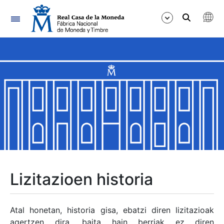
Nabigazioa
Erakutsi/Ezkutatu
Erakutsi/Ezkutatu
Erakutsi/Ezkutatu
Erakutsi/Ezkutatu
Erakutsi/Ezkutatu
Lizitazioen historia
Erakutsi/Ezkutatu
Atal honetan, historia gisa, ebatzi diren lizitazioak
agertzen dira, baita hain berriak ez diren