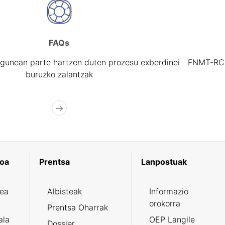
FAQs
gunean parte hartzen duten prozesu exberdinei
FNMT-RCM 
buruzko zalantzak
koa
Prentsa
Lanpostuak
zea
Albisteak
Informazio
orokorra
Prentsa Oharrak
ala
OEP Langile
Dossier