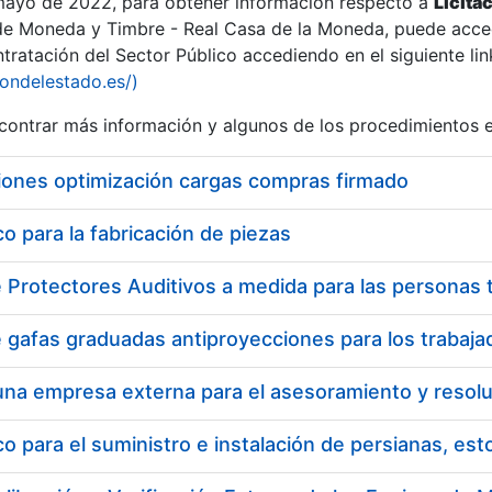
 mayo de 2022, para obtener información respecto a
Licita
de Moneda y Timbre - Real Casa de la Moneda, puede acced
ratación del Sector Público accediendo en el siguiente lin
tu
iondelestado.es/)
tu
ontrar más información y algunos de los procedimientos 
atu
iones optimización cargas compras firmado
 para la fabricación de piezas
tatu
 para el suministro e instalación de persianas, es