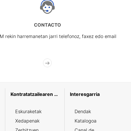
CONTACTO
rekin harremanetan jarri telefonoz, faxez edo email
Kontratatzailearen profila
Interesgarria
Eskuraketak
Dendak
Xedapenak
Katalogoa
Zerbitzuen
Canal de