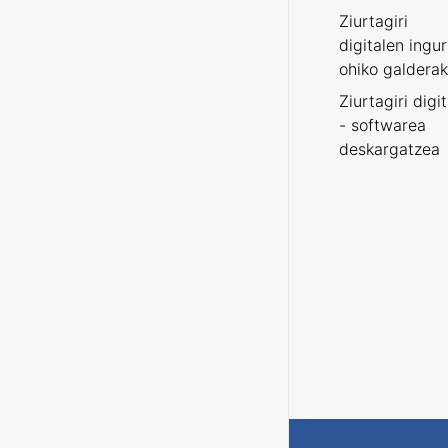
Ziurtagiri
digitalen ingu
ohiko galderak
Ziurtagiri digi
- softwarea
deskargatzea