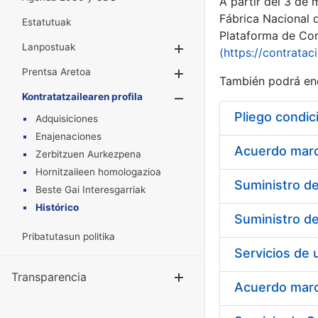
A partir del 3 de
Fábrica Nacional 
Estatutuak
Plataforma de Cont
Lanpostuak
Erakutsi/Ezkuta
(https://contratac
Prentsa Aretoa
Erakutsi/Ezkuta
También podrá enc
Kontratatzailearen profila
Erakutsi/Ezkut
Pliego condic
Adquisiciones
Enajenaciones
Acuerdo marco
Zerbitzuen Aurkezpena
Hornitzaileen homologazioa
Beste Gai Interesgarriak
Histórico
Pribatutasun politika
Transparencia
Erakutsi/Ezku
Acuerdo marco