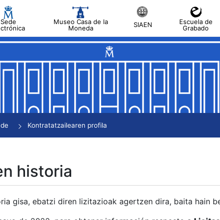
Sede
Museo Casa de la
Escuela de
SIAEN
ectrónica
Moneda
Grabado
tatu
tatu
tatu
tatu
nde
Kontratatzailearen profila
tatu
en historia
ria gisa, ebatzi diren lizitazioak agertzen dira, baita hain 
tu