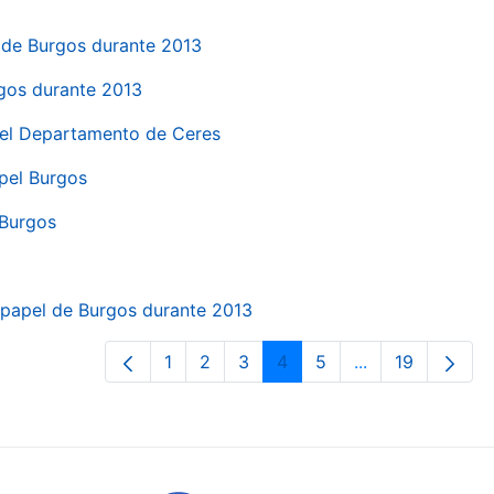
el de Burgos durante 2013
rgos durante 2013
 del Departamento de Ceres
apel Burgos
 Burgos
a papel de Burgos durante 2013
1
2
3
4
5
...
19
Orrialdea
Orrialdea
Orrialdea
Orrialdea
Orrialdea
Intermediate Pa
Orrialdea