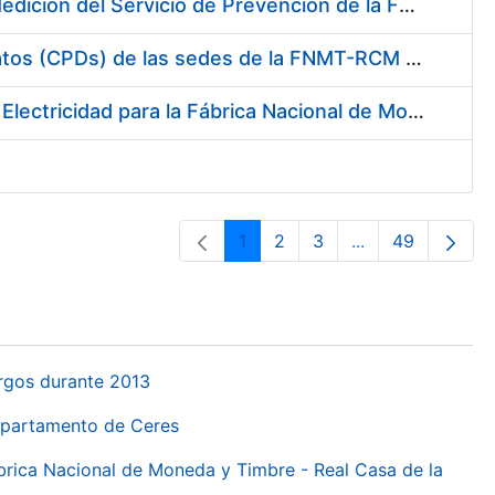
Servicio de Calibración y Verificación Externa de los Equipos de Medición del Servicio de Prevención de la FNMT-RCM
Conexión mediante Fibra Óptica de los Centros de Proceso de Datos (CPDs) de las sedes de la FNMT-RCM de Burgos y Madrid
Contratación de acuerdo marco para el Suministro de Material de Electricidad para la Fábrica Nacional de Moneda y Timbre-Real Casa de la Moneda en su centro de trabajo de Burgos
1
2
3
...
49
Orrialdea
Orrialdea
Orrialdea
Intermediate Pa
Orrialdea
urgos durante 2013
Departamento de Ceres
ábrica Nacional de Moneda y Timbre - Real Casa de la