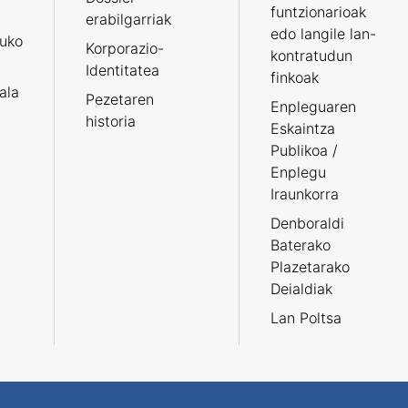
funtzionarioak
erabilgarriak
edo langile lan-
ruko
Korporazio-
kontratudun
Identitatea
finkoak
tala
Pezetaren
Enpleguaren
historia
Eskaintza
Publikoa /
Enplegu
Iraunkorra
Denboraldi
Baterako
Plazetarako
Deialdiak
Lan Poltsa