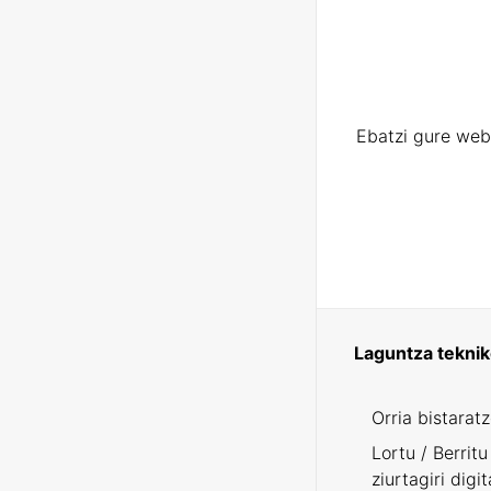
Ebatzi gure web
Laguntza tekni
Orria bistarat
Lortu / Berritu
ziurtagiri digit