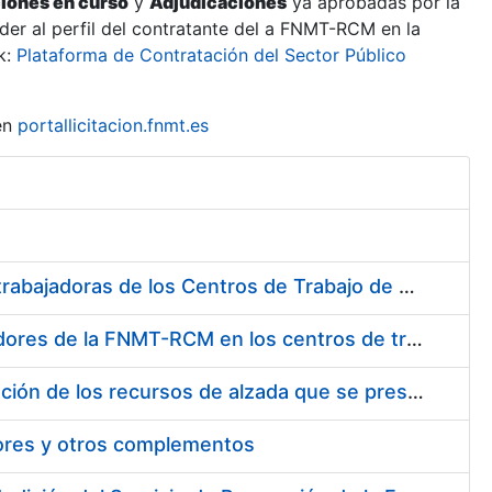
ciones en curso
y
Adjudicaciones
ya aprobadas por la
er al perfil del contratante del a FNMT-RCM en la
k:
Plataforma de Contratación del Sector Público
en
portallicitacion.fnmt.es
Suministro de Protectores Auditivos a medida para las personas trabajadoras de los Centros de Trabajo de Madrid y Burgos
Suministro de gafas graduadas antiproyecciones para los trabajadores de la FNMT-RCM en los centros de trabajo de Madrid y Burgos
Servicios de una empresa externa para el asesoramiento y resolución de los recursos de alzada que se presentan relacionados con procesos de selección para la FNMT-RCM
tores y otros complementos