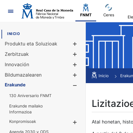
Nabigazioa
FNMT
Ceres
El
INICIO
Produktu eta Soluzioak
Erakutsi/Ezku
Zerbitzuak
Erakutsi/Ezku
Innovación
Erakutsi/Ezku
Bildumazalearen
Erakutsi/Ezku
Inicio
Eraku
Erakunde
Erakutsi/Ezku
130 Aniversario FNMT
Lizitazio
Erakunde mailako
Informazioa
Atal honetan, histo
Konpromisoak
Erakutsi/Ezkuta
Agenda 2030 y ODS