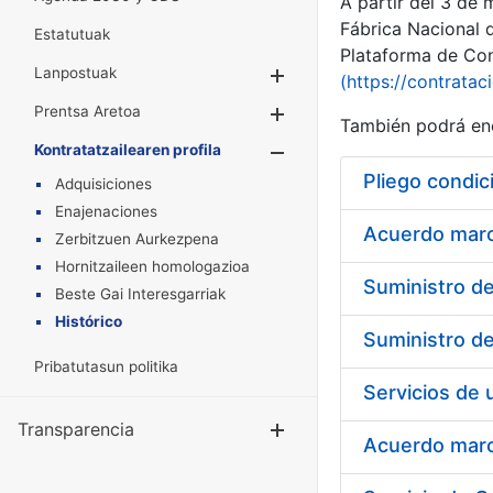
A partir del 3 de
Fábrica Nacional 
Estatutuak
Plataforma de Cont
Lanpostuak
Erakutsi/Ezkuta
(https://contratac
Prentsa Aretoa
Erakutsi/Ezkuta
También podrá enc
Kontratatzailearen profila
Erakutsi/Ezkut
Pliego condic
Adquisiciones
Enajenaciones
Acuerdo marco
Zerbitzuen Aurkezpena
Hornitzaileen homologazioa
Beste Gai Interesgarriak
Histórico
Pribatutasun politika
Transparencia
Erakutsi/Ezku
Acuerdo marco