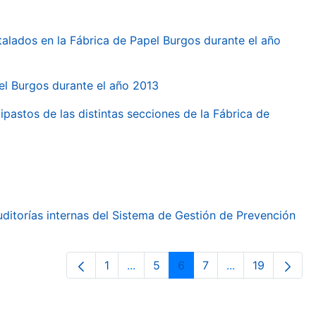
talados en la Fábrica de Papel Burgos durante el año
pel Burgos durante el año 2013
ipastos de las distintas secciones de la Fábrica de
ditorías internas del Sistema de Gestión de Prevención
1
...
5
6
7
...
19
Orrialdea
Intermediate Pages Use TAB to nav
Orrialdea
Orrialdea
Orrialdea
Intermediate Pa
Orrialdea