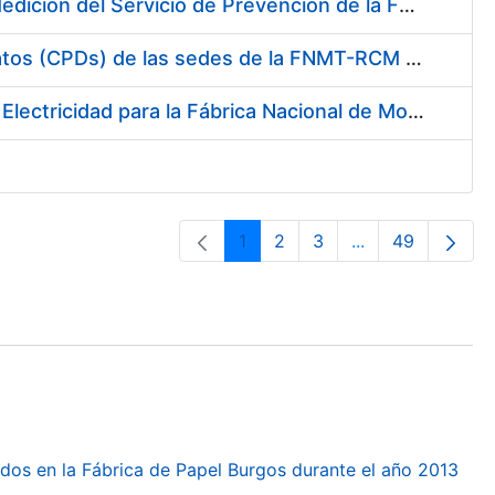
Servicio de Calibración y Verificación Externa de los Equipos de Medición del Servicio de Prevención de la FNMT-RCM
Conexión mediante Fibra Óptica de los Centros de Proceso de Datos (CPDs) de las sedes de la FNMT-RCM de Burgos y Madrid
Contratación de acuerdo marco para el Suministro de Material de Electricidad para la Fábrica Nacional de Moneda y Timbre-Real Casa de la Moneda en su centro de trabajo de Burgos
1
2
3
...
49
Orrialdea
Orrialdea
Orrialdea
Intermediate Pa
Orrialdea
dos en la Fábrica de Papel Burgos durante el año 2013