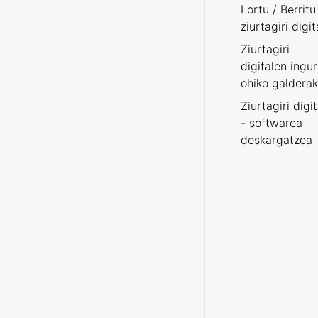
Lortu / Berritu
ziurtagiri digit
Ziurtagiri
digitalen ingu
ohiko galderak
Ziurtagiri digi
- softwarea
deskargatzea