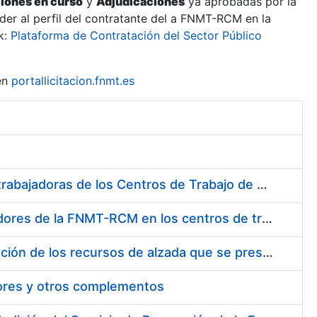
ciones en curso
y
Adjudicaciones
ya aprobadas por la
er al perfil del contratante del a FNMT-RCM en la
k:
Plataforma de Contratación del Sector Público
en
portallicitacion.fnmt.es
Suministro de Protectores Auditivos a medida para las personas trabajadoras de los Centros de Trabajo de Madrid y Burgos
Suministro de gafas graduadas antiproyecciones para los trabajadores de la FNMT-RCM en los centros de trabajo de Madrid y Burgos
Servicios de una empresa externa para el asesoramiento y resolución de los recursos de alzada que se presentan relacionados con procesos de selección para la FNMT-RCM
tores y otros complementos