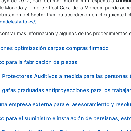
 mayo de 2022, para obtener información respecto a
Licita
de Moneda y Timbre - Real Casa de la Moneda, puede acced
ratación del Sector Público accediendo en el siguiente lin
tu
iondelestado.es/)
tu
ontrar más información y algunos de los procedimientos 
atu
iones optimización cargas compras firmado
 para la fabricación de piezas
tatu
 para el suministro e instalación de persianas, es