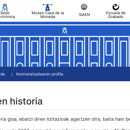
Sede
Museo Casa de la
Escuela de
SIAEN
ectrónica
Moneda
Grabado
tatu
tatu
tatu
tatu
nde
Kontratatzailearen profila
tatu
en historia
ria gisa, ebatzi diren lizitazioak agertzen dira, baita hain 
tu