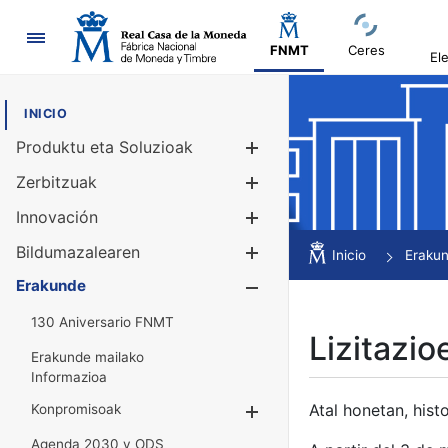
Nabigazioa
FNMT
Ceres
El
INICIO
Produktu eta Soluzioak
Erakutsi/Ezku
Zerbitzuak
Erakutsi/Ezku
Innovación
Erakutsi/Ezku
Bildumazalearen
Erakutsi/Ezku
Inicio
Eraku
Erakunde
Erakutsi/Ezku
130 Aniversario FNMT
Lizitazio
Erakunde mailako
Informazioa
Atal honetan, histo
Konpromisoak
Erakutsi/Ezkuta
Agenda 2030 y ODS