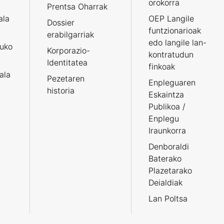
orokorra
Prentsa Oharrak
ala
OEP Langile
Dossier
funtzionarioak
erabilgarriak
edo langile lan-
ruko
Korporazio-
kontratudun
Identitatea
finkoak
tala
Pezetaren
Enpleguaren
historia
Eskaintza
Publikoa /
Enplegu
Iraunkorra
Denboraldi
Baterako
Plazetarako
Deialdiak
Lan Poltsa