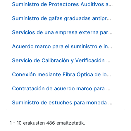
Suministro de Protectores Auditivos a medida para las personas trabajadoras de los Centros de Trabajo de Madrid y Burgos
Suministro de gafas graduadas antiproyecciones para los trabajadores de la FNMT-RCM en los centros de trabajo de Madrid y Burgos
Servicios de una empresa externa para el asesoramiento y resolución de los recursos de alzada que se presentan relacionados con procesos de selección para la FNMT-RCM
Acuerdo marco para el suministro e instalación de persianas, estores y otros complementos
Servicio de Calibración y Verificación Externa de los Equipos de Medición del Servicio de Prevención de la FNMT-RCM
Conexión mediante Fibra Óptica de los Centros de Proceso de Datos (CPDs) de las sedes de la FNMT-RCM de Burgos y Madrid
Contratación de acuerdo marco para el Suministro de Material de Electricidad para la Fábrica Nacional de Moneda y Timbre-Real Casa de la Moneda en su centro de trabajo de Burgos
Suministro de estuches para moneda de 30 €
1 - 10 erakusten 486 emaitzetatik.