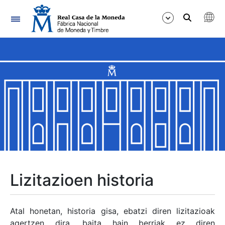
Nabigazioa
Erakutsi/Ezkutatu
Erakutsi/Ezkutatu
Erakutsi/Ezkutatu
Erakutsi/Ezkutatu
Erakutsi/Ezkutatu
Lizitazioen historia
Erakutsi/Ezkutatu
Atal honetan, historia gisa, ebatzi diren lizitazioak
agertzen dira, baita hain berriak ez diren