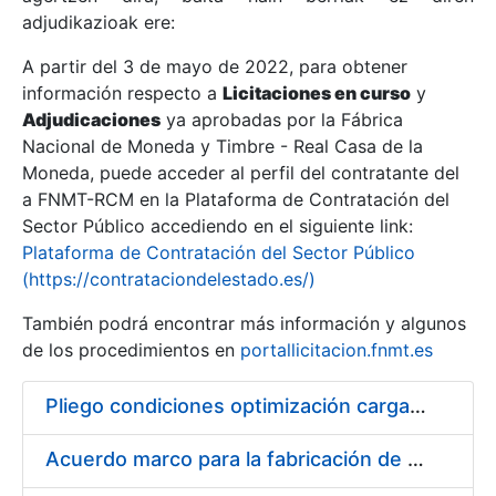
adjudikazioak ere:
A partir del 3 de mayo de 2022, para obtener
Erakutsi/Ezkutatu
información respecto a
Licitaciones en curso
y
Erakutsi/Ezkutatu
Adjudicaciones
ya aprobadas por la Fábrica
Nacional de Moneda y Timbre - Real Casa de la
Erakutsi/Ezkutatu
Moneda, puede acceder al perfil del contratante del
a FNMT-RCM en la Plataforma de Contratación del
Sector Público accediendo en el siguiente link:
Plataforma de Contratación del Sector Público
(https://contrataciondelestado.es/)
También podrá encontrar más información y algunos
de los procedimientos en
portallicitacion.fnmt.es
Pliego condiciones optimización cargas compras firmado
Erakutsi/Ezkutatu
Acuerdo marco para la fabricación de piezas