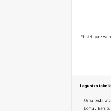
Ebatzi gure web
Laguntza tekni
Orria bistarat
Lortu / Berritu