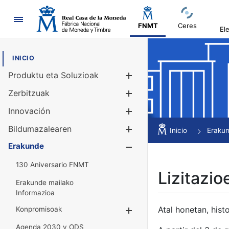
Nabigazioa
FNMT
Ceres
El
INICIO
Produktu eta Soluzioak
Erakutsi/Ezku
Zerbitzuak
Erakutsi/Ezku
Innovación
Erakutsi/Ezku
Bildumazalearen
Erakutsi/Ezku
Inicio
Eraku
Erakunde
Erakutsi/Ezku
130 Aniversario FNMT
Lizitazio
Erakunde mailako
Informazioa
Atal honetan, histo
Konpromisoak
Erakutsi/Ezkuta
Agenda 2030 y ODS