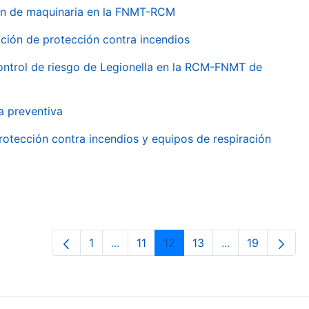
ión de maquinaria en la FNMT-RCM
ción de protección contra incendios
 control de riesgo de Legionella en la RCM-FNMT de
a preventiva
rotección contra incendios y equipos de respiración
1
...
11
12
13
...
19
Orrialdea
Intermediate Pages Use TAB to navig
Orrialdea
Orrialdea
Orrialdea
Intermediate Pa
Orrialdea