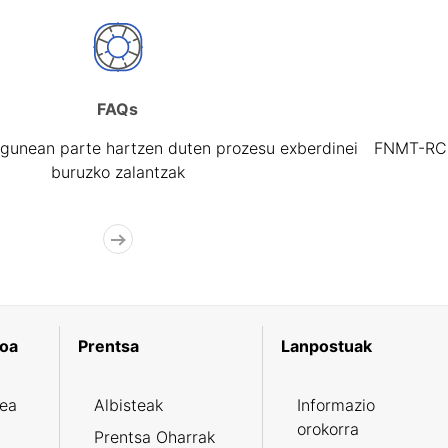
FAQs
gunean parte hartzen duten prozesu exberdinei
FNMT-RCM 
buruzko zalantzak
koa
Prentsa
Lanpostuak
zea
Albisteak
Informazio
orokorra
Prentsa Oharrak