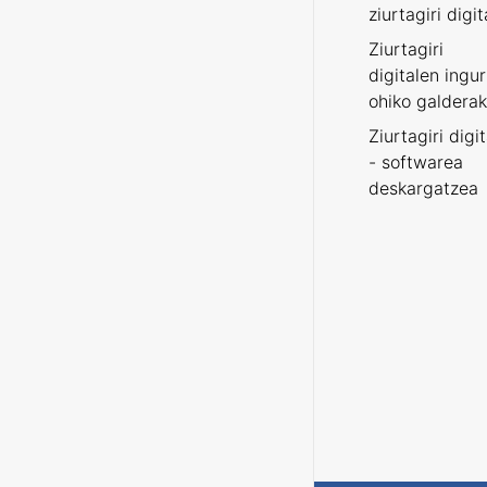
ziurtagiri digit
Ziurtagiri
digitalen ingu
ohiko galderak
Ziurtagiri digi
- softwarea
deskargatzea