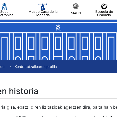
Sede
Museo Casa de la
Escuela de
SIAEN
ectrónica
Moneda
Grabado
tatu
tatu
tatu
tatu
nde
Kontratatzailearen profila
tatu
en historia
ria gisa, ebatzi diren lizitazioak agertzen dira, baita hain 
tu