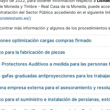
 mayo de 2022, para obtener información respecto a
Licita
de Moneda y Timbre - Real Casa de la Moneda, puede acced
ratación del Sector Público accediendo en el siguiente lin
tu
iondelestado.es/)
tu
ontrar más información y algunos de los procedimientos 
atu
iones optimización cargas compras firmado
 para la fabricación de piezas
tatu
 para el suministro e instalación de persianas, es