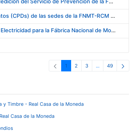
Servicio de Calibración y Verificación Externa de los Equipos de Medición del Servicio de Prevención de la FNMT-RCM
Conexión mediante Fibra Óptica de los Centros de Proceso de Datos (CPDs) de las sedes de la FNMT-RCM de Burgos y Madrid
Contratación de acuerdo marco para el Suministro de Material de Electricidad para la Fábrica Nacional de Moneda y Timbre-Real Casa de la Moneda en su centro de trabajo de Burgos
1
2
3
...
49
Orrialdea
Orrialdea
Orrialdea
Intermediate Pa
Orrialdea
da y Timbre - Real Casa de la Moneda
 Real Casa de la Moneda
endios