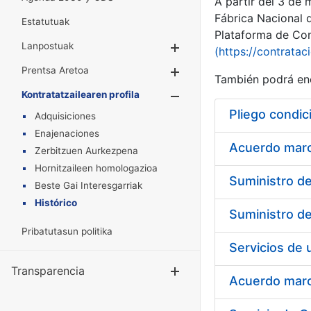
A partir del 3 de
Fábrica Nacional 
Estatutuak
Plataforma de Cont
Lanpostuak
Erakutsi/Ezkuta
(https://contratac
Prentsa Aretoa
Erakutsi/Ezkuta
También podrá enc
Kontratatzailearen profila
Erakutsi/Ezkut
Pliego condic
Adquisiciones
Enajenaciones
Acuerdo marco
Zerbitzuen Aurkezpena
Hornitzaileen homologazioa
Beste Gai Interesgarriak
Histórico
Pribatutasun politika
Transparencia
Erakutsi/Ezku
Acuerdo marco