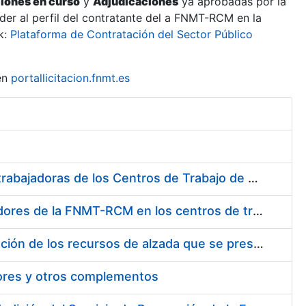
ciones en curso
y
Adjudicaciones
ya aprobadas por la
er al perfil del contratante del a FNMT-RCM en la
k:
Plataforma de Contratación del Sector Público
en
portallicitacion.fnmt.es
Suministro de Protectores Auditivos a medida para las personas trabajadoras de los Centros de Trabajo de Madrid y Burgos
Suministro de gafas graduadas antiproyecciones para los trabajadores de la FNMT-RCM en los centros de trabajo de Madrid y Burgos
Servicios de una empresa externa para el asesoramiento y resolución de los recursos de alzada que se presentan relacionados con procesos de selección para la FNMT-RCM
tores y otros complementos