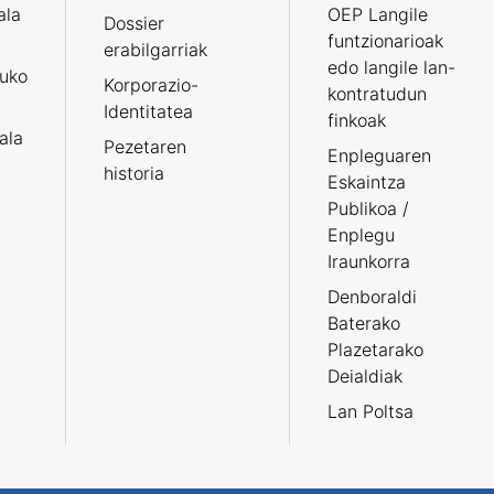
ala
OEP Langile
Dossier
funtzionarioak
erabilgarriak
edo langile lan-
ruko
Korporazio-
kontratudun
Identitatea
finkoak
tala
Pezetaren
Enpleguaren
historia
Eskaintza
Publikoa /
Enplegu
Iraunkorra
Denboraldi
Baterako
Plazetarako
Deialdiak
Lan Poltsa