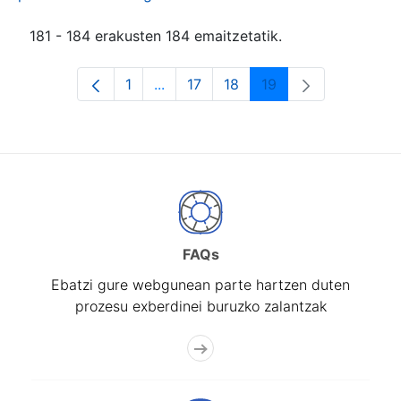
181 - 184 erakusten 184 emaitzetatik.
1
...
17
18
19
Orrialdea
Intermediate Pages Use TAB to navi
Orrialdea
Orrialdea
Orrialdea
FAQs
Ebatzi gure webgunean parte hartzen duten
prozesu exberdinei buruzko zalantzak