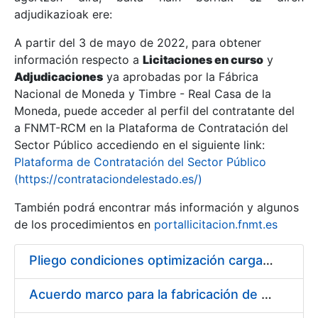
adjudikazioak ere:
A partir del 3 de mayo de 2022, para obtener
Erakutsi/Ezkutatu
información respecto a
Licitaciones en curso
y
Erakutsi/Ezkutatu
Adjudicaciones
ya aprobadas por la Fábrica
Nacional de Moneda y Timbre - Real Casa de la
Erakutsi/Ezkutatu
Moneda, puede acceder al perfil del contratante del
a FNMT-RCM en la Plataforma de Contratación del
Sector Público accediendo en el siguiente link:
Plataforma de Contratación del Sector Público
(https://contrataciondelestado.es/)
También podrá encontrar más información y algunos
de los procedimientos en
portallicitacion.fnmt.es
Pliego condiciones optimización cargas compras firmado
Erakutsi/Ezkutatu
Acuerdo marco para la fabricación de piezas