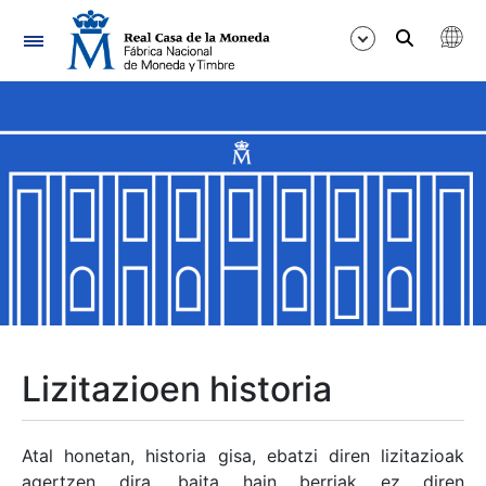
Nabigazioa
Erakutsi/Ezkutatu
Erakutsi/Ezkutatu
Erakutsi/Ezkutatu
Erakutsi/Ezkutatu
Erakutsi/Ezkutatu
Lizitazioen historia
Erakutsi/Ezkutatu
Atal honetan, historia gisa, ebatzi diren lizitazioak
agertzen dira, baita hain berriak ez diren