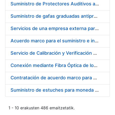
Suministro de Protectores Auditivos a medida para las personas trabajadoras de los Centros de Trabajo de Madrid y Burgos
Suministro de gafas graduadas antiproyecciones para los trabajadores de la FNMT-RCM en los centros de trabajo de Madrid y Burgos
Servicios de una empresa externa para el asesoramiento y resolución de los recursos de alzada que se presentan relacionados con procesos de selección para la FNMT-RCM
Acuerdo marco para el suministro e instalación de persianas, estores y otros complementos
Servicio de Calibración y Verificación Externa de los Equipos de Medición del Servicio de Prevención de la FNMT-RCM
Conexión mediante Fibra Óptica de los Centros de Proceso de Datos (CPDs) de las sedes de la FNMT-RCM de Burgos y Madrid
Contratación de acuerdo marco para el Suministro de Material de Electricidad para la Fábrica Nacional de Moneda y Timbre-Real Casa de la Moneda en su centro de trabajo de Burgos
Suministro de estuches para moneda de 30 €
1 - 10 erakusten 486 emaitzetatik.