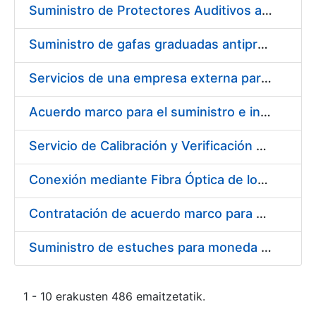
Suministro de Protectores Auditivos a medida para las personas trabajadoras de los Centros de Trabajo de Madrid y Burgos
Suministro de gafas graduadas antiproyecciones para los trabajadores de la FNMT-RCM en los centros de trabajo de Madrid y Burgos
Servicios de una empresa externa para el asesoramiento y resolución de los recursos de alzada que se presentan relacionados con procesos de selección para la FNMT-RCM
Acuerdo marco para el suministro e instalación de persianas, estores y otros complementos
Servicio de Calibración y Verificación Externa de los Equipos de Medición del Servicio de Prevención de la FNMT-RCM
Conexión mediante Fibra Óptica de los Centros de Proceso de Datos (CPDs) de las sedes de la FNMT-RCM de Burgos y Madrid
Contratación de acuerdo marco para el Suministro de Material de Electricidad para la Fábrica Nacional de Moneda y Timbre-Real Casa de la Moneda en su centro de trabajo de Burgos
Suministro de estuches para moneda de 30 €
1 - 10 erakusten 486 emaitzetatik.