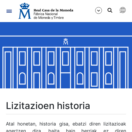
Nabigazioa
Erakutsi/Ezkutatu
Erakutsi/Ezkutatu
Erakutsi/Ezkutatu
Erakutsi/Ezkutatu
Erakutsi/Ezkutatu
Lizitazioen historia
Erakutsi/Ezkutatu
Atal honetan, historia gisa, ebatzi diren lizitazioak
agertzen dira, baita hain berriak ez diren