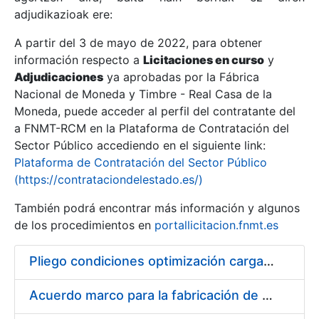
adjudikazioak ere:
A partir del 3 de mayo de 2022, para obtener
Erakutsi/Ezkutatu
información respecto a
Licitaciones en curso
y
Erakutsi/Ezkutatu
Adjudicaciones
ya aprobadas por la Fábrica
Nacional de Moneda y Timbre - Real Casa de la
Erakutsi/Ezkutatu
Moneda, puede acceder al perfil del contratante del
a FNMT-RCM en la Plataforma de Contratación del
Sector Público accediendo en el siguiente link:
Plataforma de Contratación del Sector Público
(https://contrataciondelestado.es/)
También podrá encontrar más información y algunos
de los procedimientos en
portallicitacion.fnmt.es
Pliego condiciones optimización cargas compras firmado
Erakutsi/Ezkutatu
Acuerdo marco para la fabricación de piezas