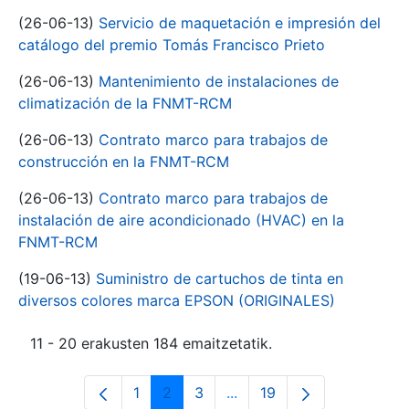
(26-06-13)
Servicio de maquetación e impresión del
catálogo del premio Tomás Francisco Prieto
(26-06-13)
Mantenimiento de instalaciones de
climatización de la FNMT-RCM
(26-06-13)
Contrato marco para trabajos de
construcción en la FNMT-RCM
(26-06-13)
Contrato marco para trabajos de
instalación de aire acondicionado (HVAC) en la
FNMT-RCM
(19-06-13)
Suministro de cartuchos de tinta en
diversos colores marca EPSON (ORIGINALES)
11 - 20 erakusten 184 emaitzetatik.
1
2
3
...
19
Orrialdea
Orrialdea
Orrialdea
Intermediate Pages Use T
Orrialdea