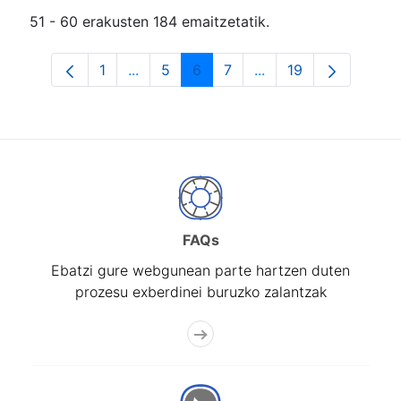
51 - 60 erakusten 184 emaitzetatik.
1
...
5
6
7
...
19
Orrialdea
Intermediate Pages Use TAB to navigat
Orrialdea
Orrialdea
Orrialdea
Intermediate Pages U
Orrialdea
FAQs
Ebatzi gure webgunean parte hartzen duten
prozesu exberdinei buruzko zalantzak