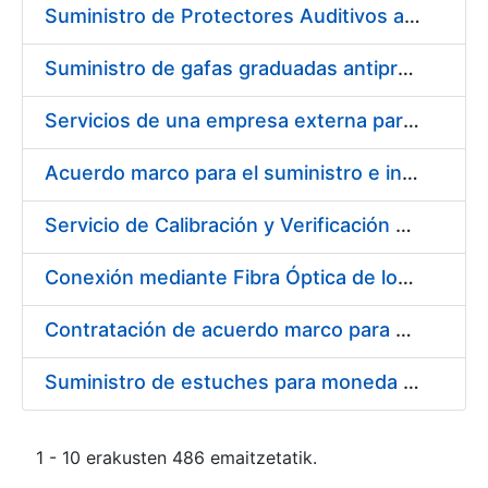
Suministro de Protectores Auditivos a medida para las personas trabajadoras de los Centros de Trabajo de Madrid y Burgos
Suministro de gafas graduadas antiproyecciones para los trabajadores de la FNMT-RCM en los centros de trabajo de Madrid y Burgos
Servicios de una empresa externa para el asesoramiento y resolución de los recursos de alzada que se presentan relacionados con procesos de selección para la FNMT-RCM
Acuerdo marco para el suministro e instalación de persianas, estores y otros complementos
Servicio de Calibración y Verificación Externa de los Equipos de Medición del Servicio de Prevención de la FNMT-RCM
Conexión mediante Fibra Óptica de los Centros de Proceso de Datos (CPDs) de las sedes de la FNMT-RCM de Burgos y Madrid
Contratación de acuerdo marco para el Suministro de Material de Electricidad para la Fábrica Nacional de Moneda y Timbre-Real Casa de la Moneda en su centro de trabajo de Burgos
Suministro de estuches para moneda de 30 €
1 - 10 erakusten 486 emaitzetatik.