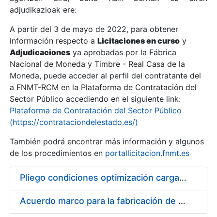
adjudikazioak ere:
A partir del 3 de mayo de 2022, para obtener
Erakutsi/Ezkutatu
información respecto a
Licitaciones en curso
y
Erakutsi/Ezkutatu
Adjudicaciones
ya aprobadas por la Fábrica
Nacional de Moneda y Timbre - Real Casa de la
Erakutsi/Ezkutatu
Moneda, puede acceder al perfil del contratante del
a FNMT-RCM en la Plataforma de Contratación del
Sector Público accediendo en el siguiente link:
Plataforma de Contratación del Sector Público
(https://contrataciondelestado.es/)
También podrá encontrar más información y algunos
de los procedimientos en
portallicitacion.fnmt.es
Pliego condiciones optimización cargas compras firmado
Erakutsi/Ezkutatu
Acuerdo marco para la fabricación de piezas