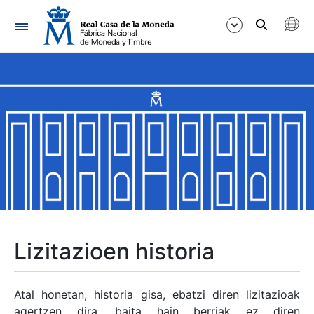
Nabigazioa
Erakutsi/Ezkutatu
Erakutsi/Ezkutatu
Erakutsi/Ezkutatu
Erakutsi/Ezkutatu
Erakutsi/Ezkutatu
Lizitazioen historia
Erakutsi/Ezkutatu
Atal honetan, historia gisa, ebatzi diren lizitazioak
agertzen dira, baita hain berriak ez diren