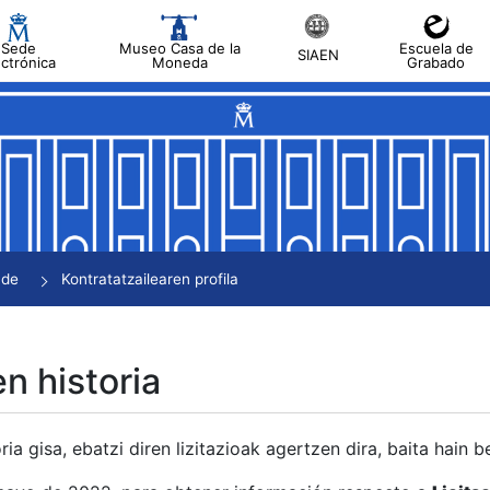
Sede
Museo Casa de la
Escuela de
SIAEN
ectrónica
Moneda
Grabado
tatu
tatu
tatu
tatu
nde
Kontratatzailearen profila
tatu
en historia
ria gisa, ebatzi diren lizitazioak agertzen dira, baita hain 
tu