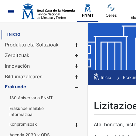
Nabigazioa
FNMT
Ceres
El
INICIO
Produktu eta Soluzioak
Erakutsi/Ezku
Zerbitzuak
Erakutsi/Ezku
Innovación
Erakutsi/Ezku
Bildumazalearen
Erakutsi/Ezku
Inicio
Eraku
Erakunde
Erakutsi/Ezku
130 Aniversario FNMT
Lizitazio
Erakunde mailako
Informazioa
Atal honetan, histo
Konpromisoak
Erakutsi/Ezkuta
Agenda 2030 y ODS