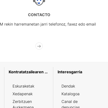
CONTACTO
rekin harremanetan jarri telefonoz, faxez edo email
Kontratatzailearen profila
Interesgarria
Eskuraketak
Dendak
Xedapenak
Katalogoa
Zerbitzuen
Canal de
Aurkezpena
denuncias