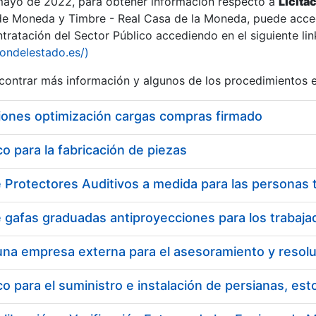
 mayo de 2022, para obtener información respecto a
Licita
de Moneda y Timbre - Real Casa de la Moneda, puede acced
ratación del Sector Público accediendo en el siguiente lin
tu
iondelestado.es/)
tu
ontrar más información y algunos de los procedimientos 
atu
iones optimización cargas compras firmado
 para la fabricación de piezas
tatu
 para el suministro e instalación de persianas, es