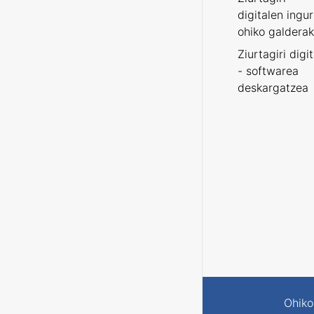
digitalen ingu
ohiko galderak
Ziurtagiri digi
- softwarea
deskargatzea
Ohiko