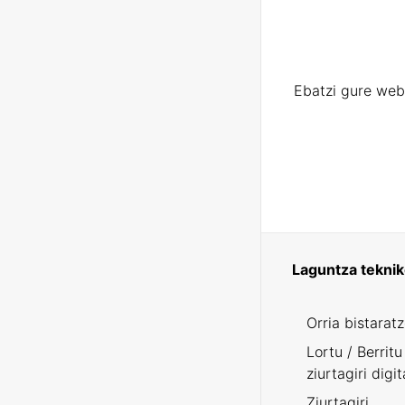
Ebatzi gure web
Laguntza tekni
Orria bistarat
Lortu / Berritu
ziurtagiri digit
Ziurtagiri