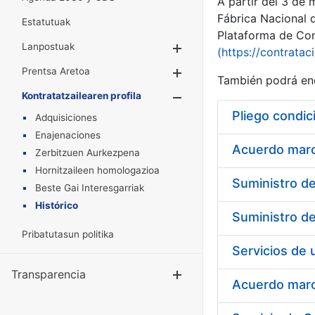
A partir del 3 de
Fábrica Nacional 
Estatutuak
Plataforma de Cont
Lanpostuak
Erakutsi/Ezkuta
(https://contratac
Prentsa Aretoa
Erakutsi/Ezkuta
También podrá enc
Kontratatzailearen profila
Erakutsi/Ezkut
Pliego condic
Adquisiciones
Enajenaciones
Acuerdo marco
Zerbitzuen Aurkezpena
Hornitzaileen homologazioa
Beste Gai Interesgarriak
Histórico
Pribatutasun politika
Transparencia
Erakutsi/Ezku
Acuerdo marco