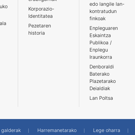
edo langile lan-
ruko
Korporazio-
kontratudun
Identitatea
finkoak
tala
Pezetaren
Enpleguaren
historia
Eskaintza
Publikoa /
Enplegu
Iraunkorra
Denboraldi
Baterako
Plazetarako
Deialdiak
Lan Poltsa
 galderak
Harremanetarako
Lege oharra