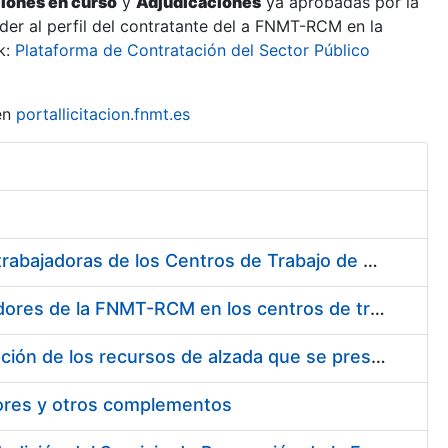
ciones en curso
y
Adjudicaciones
ya aprobadas por la
er al perfil del contratante del a FNMT-RCM en la
k:
Plataforma de Contratación del Sector Público
en
portallicitacion.fnmt.es
Suministro de Protectores Auditivos a medida para las personas trabajadoras de los Centros de Trabajo de Madrid y Burgos
Suministro de gafas graduadas antiproyecciones para los trabajadores de la FNMT-RCM en los centros de trabajo de Madrid y Burgos
Servicios de una empresa externa para el asesoramiento y resolución de los recursos de alzada que se presentan relacionados con procesos de selección para la FNMT-RCM
tores y otros complementos