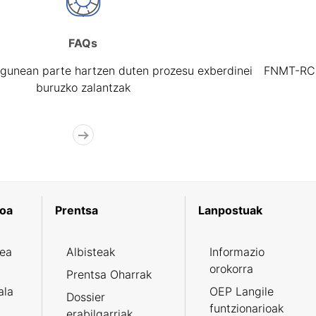
FAQs
gunean parte hartzen duten prozesu exberdinei
FNMT-RCM 
buruzko zalantzak
koa
Prentsa
Lanpostuak
zea
Albisteak
Informazio
orokorra
Prentsa Oharrak
ala
OEP Langile
Dossier
funtzionarioak
erabilgarriak