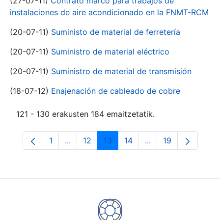
(27-07-11)
Contrato marco para trabajos de
instalaciones de aire acondicionado en la FNMT-RCM
(20-07-11)
Suministo de material de ferretería
(20-07-11)
Suministro de material eléctrico
(20-07-11)
Suministro de material de transmisión
(18-07-12)
Enajenación de cableado de cobre
121 - 130 erakusten 184 emaitzetatik.
1
...
12
13
14
...
19
Orrialdea
Intermediate Pages Use TAB to navigate.
Orrialdea
Orrialdea
Orrialdea
Intermediate Pages
Orrialdea