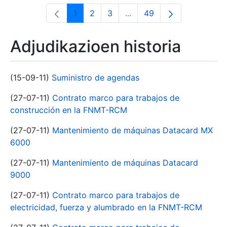
1
2
3
...
49
Orrialdea
Orrialdea
Orrialdea
Intermediate Pages Use T
Orrialdea
Adjudikazioen historia
(15-09-11)
Suministro de agendas
(27-07-11)
Contrato marco para trabajos de
construcción en la FNMT-RCM
(27-07-11)
Mantenimiento de máquinas Datacard MX
6000
(27-07-11)
Mantenimiento de máquinas Datacard
9000
(27-07-11)
Contrato marco para trabajos de
electricidad, fuerza y alumbrado en la FNMT-RCM