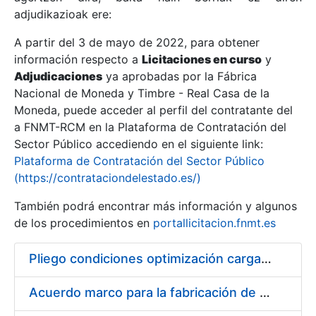
adjudikazioak ere:
A partir del 3 de mayo de 2022, para obtener
Erakutsi/Ezkutatu
información respecto a
Licitaciones en curso
y
Erakutsi/Ezkutatu
Adjudicaciones
ya aprobadas por la Fábrica
Nacional de Moneda y Timbre - Real Casa de la
Erakutsi/Ezkutatu
Moneda, puede acceder al perfil del contratante del
a FNMT-RCM en la Plataforma de Contratación del
Sector Público accediendo en el siguiente link:
Plataforma de Contratación del Sector Público
(https://contrataciondelestado.es/)
También podrá encontrar más información y algunos
de los procedimientos en
portallicitacion.fnmt.es
Pliego condiciones optimización cargas compras firmado
Erakutsi/Ezkutatu
Acuerdo marco para la fabricación de piezas