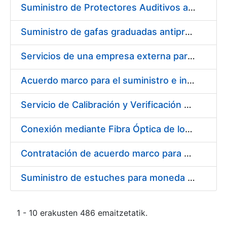
Suministro de Protectores Auditivos a medida para las personas trabajadoras de los Centros de Trabajo de Madrid y Burgos
Suministro de gafas graduadas antiproyecciones para los trabajadores de la FNMT-RCM en los centros de trabajo de Madrid y Burgos
Servicios de una empresa externa para el asesoramiento y resolución de los recursos de alzada que se presentan relacionados con procesos de selección para la FNMT-RCM
Acuerdo marco para el suministro e instalación de persianas, estores y otros complementos
Servicio de Calibración y Verificación Externa de los Equipos de Medición del Servicio de Prevención de la FNMT-RCM
Conexión mediante Fibra Óptica de los Centros de Proceso de Datos (CPDs) de las sedes de la FNMT-RCM de Burgos y Madrid
Contratación de acuerdo marco para el Suministro de Material de Electricidad para la Fábrica Nacional de Moneda y Timbre-Real Casa de la Moneda en su centro de trabajo de Burgos
Suministro de estuches para moneda de 30 €
1 - 10 erakusten 486 emaitzetatik.