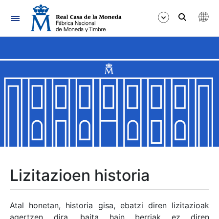
Nabigazioa
Erakutsi/Ezkutatu
Erakutsi/Ezkutatu
Erakutsi/Ezkutatu
Erakutsi/Ezkutatu
Erakutsi/Ezkutatu
Lizitazioen historia
Erakutsi/Ezkutatu
Atal honetan, historia gisa, ebatzi diren lizitazioak
agertzen dira, baita hain berriak ez diren