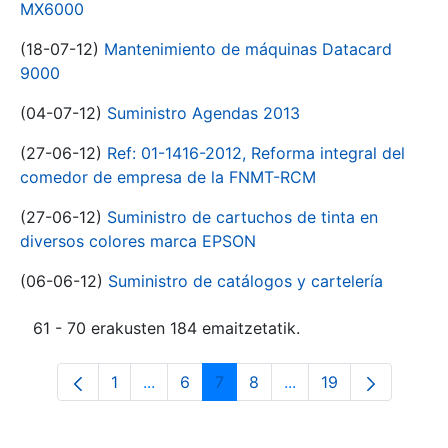
MX6000
(18-07-12)
Mantenimiento de máquinas Datacard
9000
(04-07-12)
Suministro Agendas 2013
(27-06-12)
Ref: 01-1416-2012, Reforma integral del
comedor de empresa de la FNMT-RCM
(27-06-12)
Suministro de cartuchos de tinta en
diversos colores marca EPSON
(06-06-12)
Suministro de catálogos y cartelería
61 - 70 erakusten 184 emaitzetatik.
1
...
6
7
8
...
19
Orrialdea
Intermediate Pages Use TAB to navigat
Orrialdea
Orrialdea
Orrialdea
Intermediate Pages U
Orrialdea