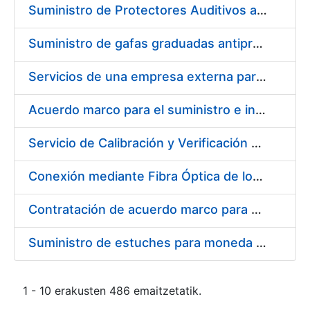
Suministro de Protectores Auditivos a medida para las personas trabajadoras de los Centros de Trabajo de Madrid y Burgos
Suministro de gafas graduadas antiproyecciones para los trabajadores de la FNMT-RCM en los centros de trabajo de Madrid y Burgos
Servicios de una empresa externa para el asesoramiento y resolución de los recursos de alzada que se presentan relacionados con procesos de selección para la FNMT-RCM
Acuerdo marco para el suministro e instalación de persianas, estores y otros complementos
Servicio de Calibración y Verificación Externa de los Equipos de Medición del Servicio de Prevención de la FNMT-RCM
Conexión mediante Fibra Óptica de los Centros de Proceso de Datos (CPDs) de las sedes de la FNMT-RCM de Burgos y Madrid
Contratación de acuerdo marco para el Suministro de Material de Electricidad para la Fábrica Nacional de Moneda y Timbre-Real Casa de la Moneda en su centro de trabajo de Burgos
Suministro de estuches para moneda de 30 €
1 - 10 erakusten 486 emaitzetatik.