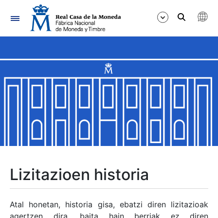
Nabigazioa
Erakutsi/Ezkutatu
Erakutsi/Ezkutatu
Erakutsi/Ezkutatu
Erakutsi/Ezkutatu
Erakutsi/Ezkutatu
Lizitazioen historia
Erakutsi/Ezkutatu
Atal honetan, historia gisa, ebatzi diren lizitazioak
agertzen dira, baita hain berriak ez diren