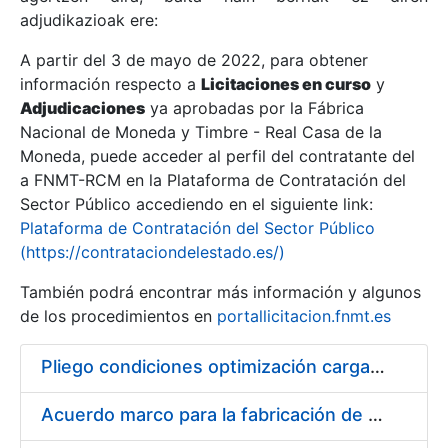
adjudikazioak ere:
A partir del 3 de mayo de 2022, para obtener
Erakutsi/Ezkutatu
información respecto a
Licitaciones en curso
y
Erakutsi/Ezkutatu
Adjudicaciones
ya aprobadas por la Fábrica
Nacional de Moneda y Timbre - Real Casa de la
Erakutsi/Ezkutatu
Moneda, puede acceder al perfil del contratante del
a FNMT-RCM en la Plataforma de Contratación del
Sector Público accediendo en el siguiente link:
Plataforma de Contratación del Sector Público
(https://contrataciondelestado.es/)
También podrá encontrar más información y algunos
de los procedimientos en
portallicitacion.fnmt.es
Pliego condiciones optimización cargas compras firmado
Erakutsi/Ezkutatu
Acuerdo marco para la fabricación de piezas