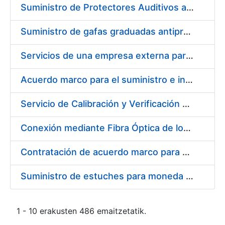
Suministro de Protectores Auditivos a medida para las personas trabajadoras de los Centros de Trabajo de Madrid y Burgos
Suministro de gafas graduadas antiproyecciones para los trabajadores de la FNMT-RCM en los centros de trabajo de Madrid y Burgos
Servicios de una empresa externa para el asesoramiento y resolución de los recursos de alzada que se presentan relacionados con procesos de selección para la FNMT-RCM
Acuerdo marco para el suministro e instalación de persianas, estores y otros complementos
Servicio de Calibración y Verificación Externa de los Equipos de Medición del Servicio de Prevención de la FNMT-RCM
Conexión mediante Fibra Óptica de los Centros de Proceso de Datos (CPDs) de las sedes de la FNMT-RCM de Burgos y Madrid
Contratación de acuerdo marco para el Suministro de Material de Electricidad para la Fábrica Nacional de Moneda y Timbre-Real Casa de la Moneda en su centro de trabajo de Burgos
Suministro de estuches para moneda de 30 €
1 - 10 erakusten 486 emaitzetatik.