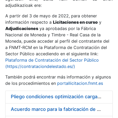
adjudikazioak ere:
A partir del 3 de mayo de 2022, para obtener
Erakutsi/Ezkutatu
información respecto a
Licitaciones en curso
y
Erakutsi/Ezkutatu
Adjudicaciones
ya aprobadas por la Fábrica
Nacional de Moneda y Timbre - Real Casa de la
Erakutsi/Ezkutatu
Moneda, puede acceder al perfil del contratante del
a FNMT-RCM en la Plataforma de Contratación del
Sector Público accediendo en el siguiente link:
Plataforma de Contratación del Sector Público
(https://contrataciondelestado.es/)
También podrá encontrar más información y algunos
de los procedimientos en
portallicitacion.fnmt.es
Pliego condiciones optimización cargas compras firmado
Erakutsi/Ezkutatu
Acuerdo marco para la fabricación de piezas