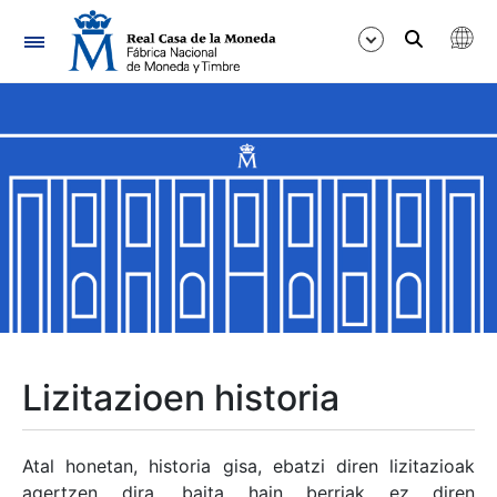
Nabigazioa
Erakutsi/Ezkutatu
Erakutsi/Ezkutatu
Erakutsi/Ezkutatu
Erakutsi/Ezkutatu
Erakutsi/Ezkutatu
Lizitazioen historia
Erakutsi/Ezkutatu
Atal honetan, historia gisa, ebatzi diren lizitazioak
agertzen dira, baita hain berriak ez diren