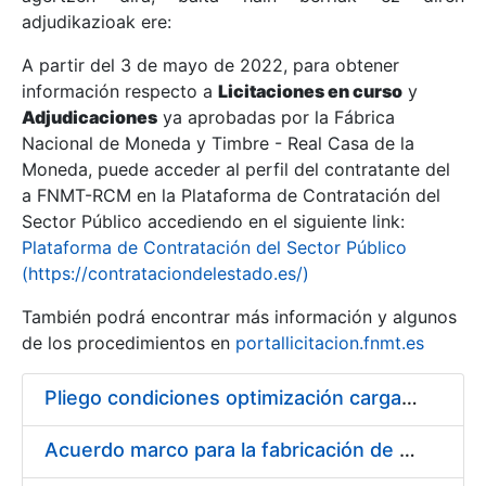
adjudikazioak ere:
A partir del 3 de mayo de 2022, para obtener
Erakutsi/Ezkutatu
información respecto a
Licitaciones en curso
y
Erakutsi/Ezkutatu
Adjudicaciones
ya aprobadas por la Fábrica
Nacional de Moneda y Timbre - Real Casa de la
Erakutsi/Ezkutatu
Moneda, puede acceder al perfil del contratante del
a FNMT-RCM en la Plataforma de Contratación del
Sector Público accediendo en el siguiente link:
Plataforma de Contratación del Sector Público
(https://contrataciondelestado.es/)
También podrá encontrar más información y algunos
de los procedimientos en
portallicitacion.fnmt.es
Pliego condiciones optimización cargas compras firmado
Erakutsi/Ezkutatu
Acuerdo marco para la fabricación de piezas