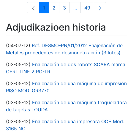
1
2
3
...
49
Orrialdea
Orrialdea
Orrialdea
Intermediate Pages Use T
Orrialdea
Adjudikazioen historia
(04-07-12)
Ref. DESMO-PN/01/2012 Enajenación de
Metales procedentes de desmonetización (3 lotes)
(03-05-12)
Enajenación de dos robots SCARA marca
CERTILINE 2 RO-TR
(03-05-12)
Enajenación de una máquina de impresión
RISO MOD. GR3770
(03-05-12)
Enajenación de una máquina troqueladora
de tarjetas LOUDA
(03-05-12)
Enajenación de una impresora OCE Mod.
3165 NC