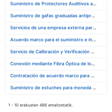
Suministro de Protectores Auditivos a medida para las personas trabajadoras de los Centros de Trabajo de Madrid y Burgos
Suministro de gafas graduadas antiproyecciones para los trabajadores de la FNMT-RCM en los centros de trabajo de Madrid y Burgos
Servicios de una empresa externa para el asesoramiento y resolución de los recursos de alzada que se presentan relacionados con procesos de selección para la FNMT-RCM
Acuerdo marco para el suministro e instalación de persianas, estores y otros complementos
Servicio de Calibración y Verificación Externa de los Equipos de Medición del Servicio de Prevención de la FNMT-RCM
Conexión mediante Fibra Óptica de los Centros de Proceso de Datos (CPDs) de las sedes de la FNMT-RCM de Burgos y Madrid
Contratación de acuerdo marco para el Suministro de Material de Electricidad para la Fábrica Nacional de Moneda y Timbre-Real Casa de la Moneda en su centro de trabajo de Burgos
Suministro de estuches para moneda de 30 €
1 - 10 erakusten 486 emaitzetatik.