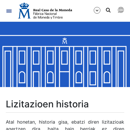
Nabigazioa
Erakutsi/Ezkutatu
Erakutsi/Ezkutatu
Erakutsi/Ezkutatu
Erakutsi/Ezkutatu
Erakutsi/Ezkutatu
Lizitazioen historia
Erakutsi/Ezkutatu
Atal honetan, historia gisa, ebatzi diren lizitazioak
agertzen dira, baita hain berriak ez diren