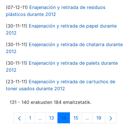
(07-12-11)
Enajenación y retirada de residuos
plásticos durante 2012
(30-11-11)
Enajenación y retirada de papel durante
2012
(30-11-11)
Enajenación y retirada de chatarra durante
2012
(30-11-11)
Enajenación y retirada de palets durante
2012
(23-11-11)
Enajenación y retirada de cartuchos de
toner usados durante 2012
131 - 140 erakusten 184 emaitzetatik.
1
...
13
14
15
...
19
Orrialdea
Intermediate Pages Use TAB to navigate.
Orrialdea
Orrialdea
Orrialdea
Intermediate Pages
Orrialdea