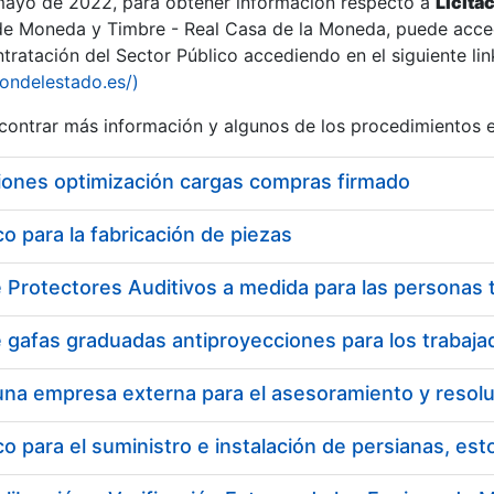
 mayo de 2022, para obtener información respecto a
Licita
de Moneda y Timbre - Real Casa de la Moneda, puede acced
ratación del Sector Público accediendo en el siguiente lin
tu
iondelestado.es/)
tu
ontrar más información y algunos de los procedimientos 
atu
iones optimización cargas compras firmado
 para la fabricación de piezas
tatu
 para el suministro e instalación de persianas, es