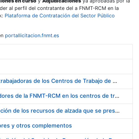
ciones en curso
y
Adjudicaciones
ya aprobadas por la
er al perfil del contratante del a FNMT-RCM en la
k:
Plataforma de Contratación del Sector Público
en
portallicitacion.fnmt.es
Suministro de Protectores Auditivos a medida para las personas trabajadoras de los Centros de Trabajo de Madrid y Burgos
Suministro de gafas graduadas antiproyecciones para los trabajadores de la FNMT-RCM en los centros de trabajo de Madrid y Burgos
Servicios de una empresa externa para el asesoramiento y resolución de los recursos de alzada que se presentan relacionados con procesos de selección para la FNMT-RCM
tores y otros complementos