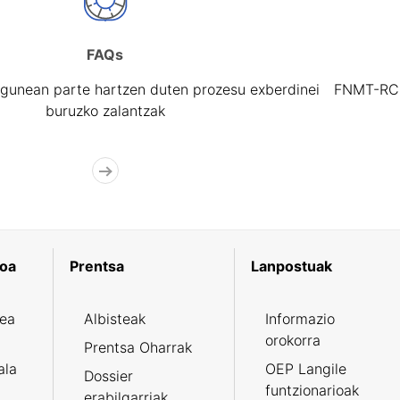
FAQs
gunean parte hartzen duten prozesu exberdinei
FNMT-RCM 
buruzko zalantzak
koa
Prentsa
Lanpostuak
zea
Albisteak
Informazio
orokorra
Prentsa Oharrak
ala
OEP Langile
Dossier
funtzionarioak
erabilgarriak