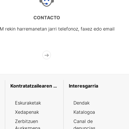
CONTACTO
rekin harremanetan jarri telefonoz, faxez edo email
Kontratatzailearen profila
Interesgarria
Eskuraketak
Dendak
Xedapenak
Katalogoa
Zerbitzuen
Canal de
Aurkezpena
denuncias