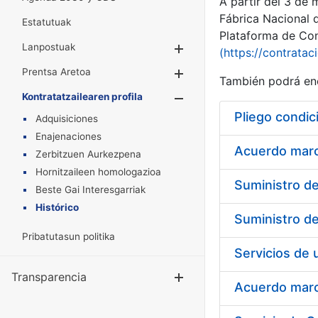
A partir del 3 de
Fábrica Nacional 
Estatutuak
Plataforma de Cont
Lanpostuak
Erakutsi/Ezkuta
(https://contratac
Prentsa Aretoa
Erakutsi/Ezkuta
También podrá enc
Kontratatzailearen profila
Erakutsi/Ezkut
Pliego condic
Adquisiciones
Enajenaciones
Acuerdo marco
Zerbitzuen Aurkezpena
Hornitzaileen homologazioa
Beste Gai Interesgarriak
Histórico
Pribatutasun politika
Transparencia
Erakutsi/Ezku
Acuerdo marco