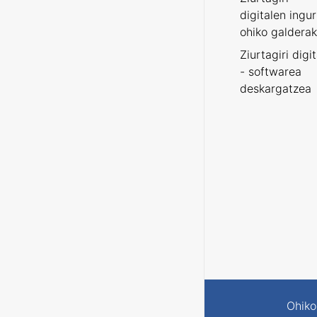
digitalen ingu
ohiko galderak
Ziurtagiri digi
- softwarea
deskargatzea
Ohiko