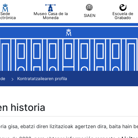
Sede
Museo Casa de la
Escuela de
SIAEN
ectrónica
Moneda
Grabado
tatu
tatu
tatu
tatu
nde
Kontratatzailearen profila
tatu
en historia
ria gisa, ebatzi diren lizitazioak agertzen dira, baita hain 
tu