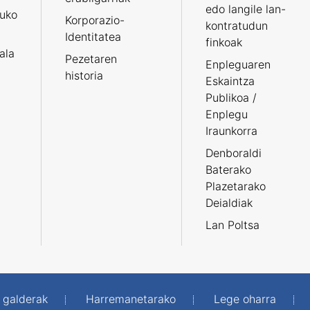
edo langile lan-
ruko
Korporazio-
kontratudun
Identitatea
finkoak
tala
Pezetaren
Enpleguaren
historia
Eskaintza
Publikoa /
Enplegu
Iraunkorra
Denboraldi
Baterako
Plazetarako
Deialdiak
Lan Poltsa
 galderak
Harremanetarako
Lege oharra