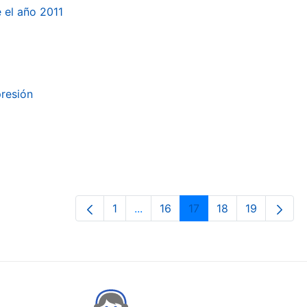
e el año 2011
presión
1
...
16
17
18
19
Orrialdea
Intermediate Pages Use TAB to n
Orrialdea
Orrialdea
Orrialdea
Orrialdea