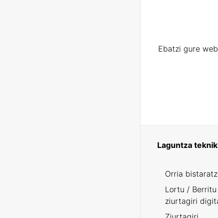
Ebatzi gure web
Laguntza tekni
Orria bistarat
Lortu / Berritu
ziurtagiri digit
Ziurtagiri