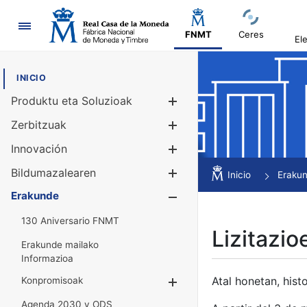
Nabigazioa
FNMT
Ceres
El
INICIO
Produktu eta Soluzioak
Erakutsi/Ezku
Zerbitzuak
Erakutsi/Ezku
Innovación
Erakutsi/Ezku
Bildumazalearen
Erakutsi/Ezku
Inicio
Eraku
Erakunde
Erakutsi/Ezku
130 Aniversario FNMT
Lizitazio
Erakunde mailako
Informazioa
Atal honetan, histo
Konpromisoak
Erakutsi/Ezkuta
Agenda 2030 y ODS