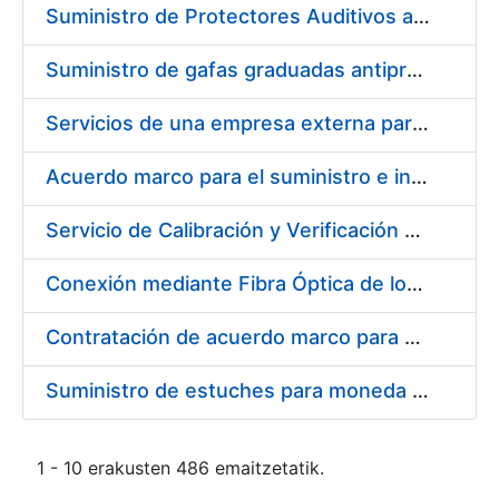
Suministro de Protectores Auditivos a medida para las personas trabajadoras de los Centros de Trabajo de Madrid y Burgos
Suministro de gafas graduadas antiproyecciones para los trabajadores de la FNMT-RCM en los centros de trabajo de Madrid y Burgos
Servicios de una empresa externa para el asesoramiento y resolución de los recursos de alzada que se presentan relacionados con procesos de selección para la FNMT-RCM
Acuerdo marco para el suministro e instalación de persianas, estores y otros complementos
Servicio de Calibración y Verificación Externa de los Equipos de Medición del Servicio de Prevención de la FNMT-RCM
Conexión mediante Fibra Óptica de los Centros de Proceso de Datos (CPDs) de las sedes de la FNMT-RCM de Burgos y Madrid
Contratación de acuerdo marco para el Suministro de Material de Electricidad para la Fábrica Nacional de Moneda y Timbre-Real Casa de la Moneda en su centro de trabajo de Burgos
Suministro de estuches para moneda de 30 €
1 - 10 erakusten 486 emaitzetatik.