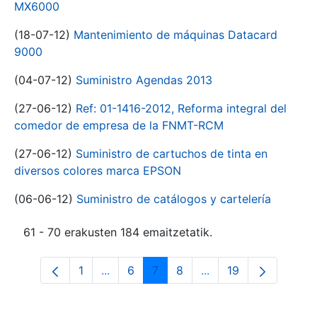
MX6000
(18-07-12)
Mantenimiento de máquinas Datacard
9000
(04-07-12)
Suministro Agendas 2013
(27-06-12)
Ref: 01-1416-2012, Reforma integral del
comedor de empresa de la FNMT-RCM
(27-06-12)
Suministro de cartuchos de tinta en
diversos colores marca EPSON
(06-06-12)
Suministro de catálogos y cartelería
61 - 70 erakusten 184 emaitzetatik.
1
...
6
7
8
...
19
Orrialdea
Intermediate Pages Use TAB to navigat
Orrialdea
Orrialdea
Orrialdea
Intermediate Pages U
Orrialdea