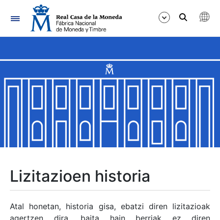
Nabigazioa
Erakutsi/Ezkutatu
Erakutsi/Ezkutatu
Erakutsi/Ezkutatu
Erakutsi/Ezkutatu
Erakutsi/Ezkutatu
Lizitazioen historia
Erakutsi/Ezkutatu
Atal honetan, historia gisa, ebatzi diren lizitazioak
agertzen dira, baita hain berriak ez diren