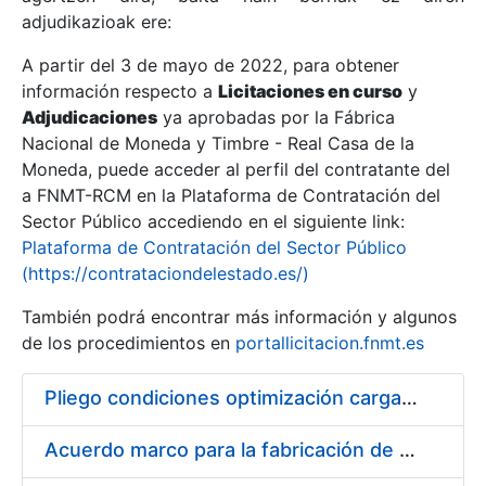
adjudikazioak ere:
A partir del 3 de mayo de 2022, para obtener
Erakutsi/Ezkutatu
información respecto a
Licitaciones en curso
y
Erakutsi/Ezkutatu
Adjudicaciones
ya aprobadas por la Fábrica
Nacional de Moneda y Timbre - Real Casa de la
Erakutsi/Ezkutatu
Moneda, puede acceder al perfil del contratante del
a FNMT-RCM en la Plataforma de Contratación del
Sector Público accediendo en el siguiente link:
Plataforma de Contratación del Sector Público
(https://contrataciondelestado.es/)
También podrá encontrar más información y algunos
de los procedimientos en
portallicitacion.fnmt.es
Pliego condiciones optimización cargas compras firmado
Erakutsi/Ezkutatu
Acuerdo marco para la fabricación de piezas