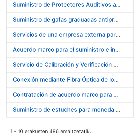
Suministro de Protectores Auditivos a medida para las personas trabajadoras de los Centros de Trabajo de Madrid y Burgos
Suministro de gafas graduadas antiproyecciones para los trabajadores de la FNMT-RCM en los centros de trabajo de Madrid y Burgos
Servicios de una empresa externa para el asesoramiento y resolución de los recursos de alzada que se presentan relacionados con procesos de selección para la FNMT-RCM
Acuerdo marco para el suministro e instalación de persianas, estores y otros complementos
Servicio de Calibración y Verificación Externa de los Equipos de Medición del Servicio de Prevención de la FNMT-RCM
Conexión mediante Fibra Óptica de los Centros de Proceso de Datos (CPDs) de las sedes de la FNMT-RCM de Burgos y Madrid
Contratación de acuerdo marco para el Suministro de Material de Electricidad para la Fábrica Nacional de Moneda y Timbre-Real Casa de la Moneda en su centro de trabajo de Burgos
Suministro de estuches para moneda de 30 €
1 - 10 erakusten 486 emaitzetatik.