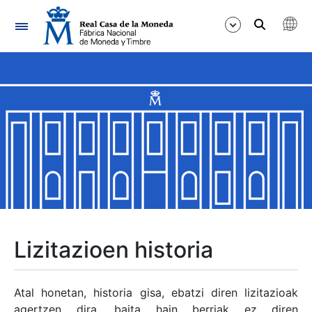
Nabigazioa
Erakutsi/Ezkutatu
Erakutsi/Ezkutatu
Erakutsi/Ezkutatu
Erakutsi/Ezkutatu
Erakutsi/Ezkutatu
Lizitazioen historia
Erakutsi/Ezkutatu
Atal honetan, historia gisa, ebatzi diren lizitazioak
agertzen dira, baita hain berriak ez diren