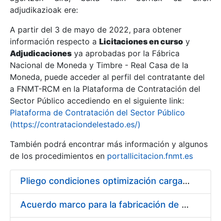
adjudikazioak ere:
A partir del 3 de mayo de 2022, para obtener
Erakutsi/Ezkutatu
información respecto a
Licitaciones en curso
y
Erakutsi/Ezkutatu
Adjudicaciones
ya aprobadas por la Fábrica
Nacional de Moneda y Timbre - Real Casa de la
Erakutsi/Ezkutatu
Moneda, puede acceder al perfil del contratante del
a FNMT-RCM en la Plataforma de Contratación del
Sector Público accediendo en el siguiente link:
Plataforma de Contratación del Sector Público
(https://contrataciondelestado.es/)
También podrá encontrar más información y algunos
de los procedimientos en
portallicitacion.fnmt.es
Pliego condiciones optimización cargas compras firmado
Erakutsi/Ezkutatu
Acuerdo marco para la fabricación de piezas