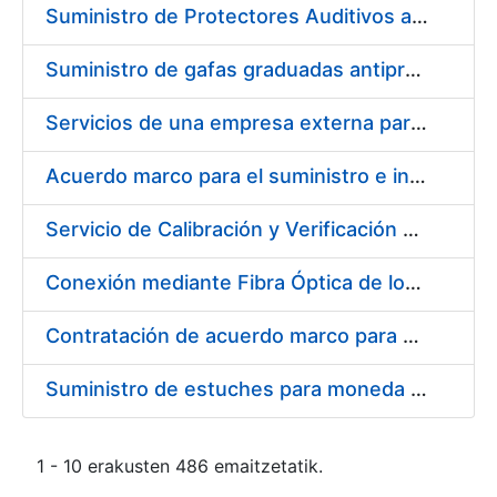
Suministro de Protectores Auditivos a medida para las personas trabajadoras de los Centros de Trabajo de Madrid y Burgos
Suministro de gafas graduadas antiproyecciones para los trabajadores de la FNMT-RCM en los centros de trabajo de Madrid y Burgos
Servicios de una empresa externa para el asesoramiento y resolución de los recursos de alzada que se presentan relacionados con procesos de selección para la FNMT-RCM
Acuerdo marco para el suministro e instalación de persianas, estores y otros complementos
Servicio de Calibración y Verificación Externa de los Equipos de Medición del Servicio de Prevención de la FNMT-RCM
Conexión mediante Fibra Óptica de los Centros de Proceso de Datos (CPDs) de las sedes de la FNMT-RCM de Burgos y Madrid
Contratación de acuerdo marco para el Suministro de Material de Electricidad para la Fábrica Nacional de Moneda y Timbre-Real Casa de la Moneda en su centro de trabajo de Burgos
Suministro de estuches para moneda de 30 €
1 - 10 erakusten 486 emaitzetatik.