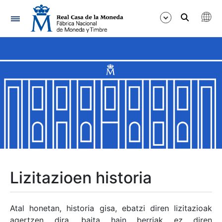
Nabigazioa
Erakutsi/Ezkutatu
Erakutsi/Ezkutatu
Erakutsi/Ezkutatu
Erakutsi/Ezkutatu
Erakutsi/Ezkutatu
Lizitazioen historia
Erakutsi/Ezkutatu
Atal honetan, historia gisa, ebatzi diren lizitazioak
agertzen dira, baita hain berriak ez diren