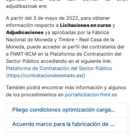
adjudikazioak ere:
A partir del 3 de mayo de 2022, para obtener
Erakutsi/Ezkutatu
información respecto a
Licitaciones en curso
y
Erakutsi/Ezkutatu
Adjudicaciones
ya aprobadas por la Fábrica
Nacional de Moneda y Timbre - Real Casa de la
Erakutsi/Ezkutatu
Moneda, puede acceder al perfil del contratante del
a FNMT-RCM en la Plataforma de Contratación del
Sector Público accediendo en el siguiente link:
Plataforma de Contratación del Sector Público
(https://contrataciondelestado.es/)
También podrá encontrar más información y algunos
de los procedimientos en
portallicitacion.fnmt.es
Pliego condiciones optimización cargas compras firmado
Erakutsi/Ezkutatu
Acuerdo marco para la fabricación de piezas