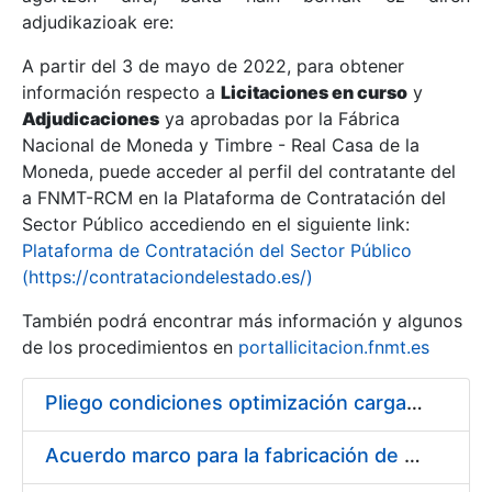
adjudikazioak ere:
A partir del 3 de mayo de 2022, para obtener
Erakutsi/Ezkutatu
información respecto a
Licitaciones en curso
y
Erakutsi/Ezkutatu
Adjudicaciones
ya aprobadas por la Fábrica
Nacional de Moneda y Timbre - Real Casa de la
Erakutsi/Ezkutatu
Moneda, puede acceder al perfil del contratante del
a FNMT-RCM en la Plataforma de Contratación del
Sector Público accediendo en el siguiente link:
Plataforma de Contratación del Sector Público
(https://contrataciondelestado.es/)
También podrá encontrar más información y algunos
de los procedimientos en
portallicitacion.fnmt.es
Pliego condiciones optimización cargas compras firmado
Erakutsi/Ezkutatu
Acuerdo marco para la fabricación de piezas