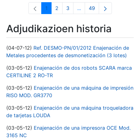
1
2
3
...
49
Orrialdea
Orrialdea
Orrialdea
Intermediate Pages Use T
Orrialdea
Adjudikazioen historia
(04-07-12)
Ref. DESMO-PN/01/2012 Enajenación de
Metales procedentes de desmonetización (3 lotes)
(03-05-12)
Enajenación de dos robots SCARA marca
CERTILINE 2 RO-TR
(03-05-12)
Enajenación de una máquina de impresión
RISO MOD. GR3770
(03-05-12)
Enajenación de una máquina troqueladora
de tarjetas LOUDA
(03-05-12)
Enajenación de una impresora OCE Mod.
3165 NC