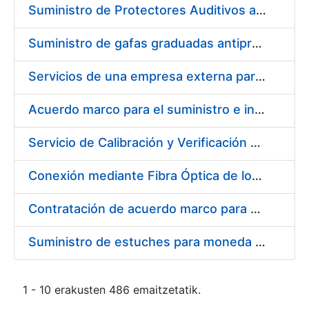
Suministro de Protectores Auditivos a medida para las personas trabajadoras de los Centros de Trabajo de Madrid y Burgos
Suministro de gafas graduadas antiproyecciones para los trabajadores de la FNMT-RCM en los centros de trabajo de Madrid y Burgos
Servicios de una empresa externa para el asesoramiento y resolución de los recursos de alzada que se presentan relacionados con procesos de selección para la FNMT-RCM
Acuerdo marco para el suministro e instalación de persianas, estores y otros complementos
Servicio de Calibración y Verificación Externa de los Equipos de Medición del Servicio de Prevención de la FNMT-RCM
Conexión mediante Fibra Óptica de los Centros de Proceso de Datos (CPDs) de las sedes de la FNMT-RCM de Burgos y Madrid
Contratación de acuerdo marco para el Suministro de Material de Electricidad para la Fábrica Nacional de Moneda y Timbre-Real Casa de la Moneda en su centro de trabajo de Burgos
Suministro de estuches para moneda de 30 €
1 - 10 erakusten 486 emaitzetatik.