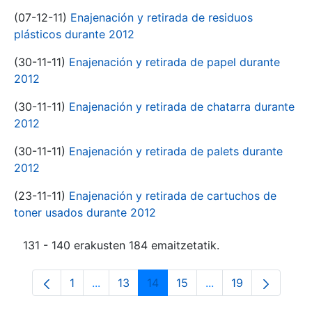
(07-12-11)
Enajenación y retirada de residuos
plásticos durante 2012
(30-11-11)
Enajenación y retirada de papel durante
2012
(30-11-11)
Enajenación y retirada de chatarra durante
2012
(30-11-11)
Enajenación y retirada de palets durante
2012
(23-11-11)
Enajenación y retirada de cartuchos de
toner usados durante 2012
131 - 140 erakusten 184 emaitzetatik.
1
...
13
14
15
...
19
Orrialdea
Intermediate Pages Use TAB to navigate.
Orrialdea
Orrialdea
Orrialdea
Intermediate Pages
Orrialdea