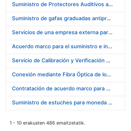
Suministro de Protectores Auditivos a medida para las personas trabajadoras de los Centros de Trabajo de Madrid y Burgos
Suministro de gafas graduadas antiproyecciones para los trabajadores de la FNMT-RCM en los centros de trabajo de Madrid y Burgos
Servicios de una empresa externa para el asesoramiento y resolución de los recursos de alzada que se presentan relacionados con procesos de selección para la FNMT-RCM
Acuerdo marco para el suministro e instalación de persianas, estores y otros complementos
Servicio de Calibración y Verificación Externa de los Equipos de Medición del Servicio de Prevención de la FNMT-RCM
Conexión mediante Fibra Óptica de los Centros de Proceso de Datos (CPDs) de las sedes de la FNMT-RCM de Burgos y Madrid
Contratación de acuerdo marco para el Suministro de Material de Electricidad para la Fábrica Nacional de Moneda y Timbre-Real Casa de la Moneda en su centro de trabajo de Burgos
Suministro de estuches para moneda de 30 €
1 - 10 erakusten 486 emaitzetatik.