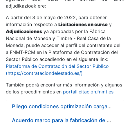
adjudikazioak ere:
A partir del 3 de mayo de 2022, para obtener
Erakutsi/Ezkutatu
información respecto a
Licitaciones en curso
y
Erakutsi/Ezkutatu
Adjudicaciones
ya aprobadas por la Fábrica
Nacional de Moneda y Timbre - Real Casa de la
Erakutsi/Ezkutatu
Moneda, puede acceder al perfil del contratante del
a FNMT-RCM en la Plataforma de Contratación del
Sector Público accediendo en el siguiente link:
Plataforma de Contratación del Sector Público
(https://contrataciondelestado.es/)
También podrá encontrar más información y algunos
de los procedimientos en
portallicitacion.fnmt.es
Pliego condiciones optimización cargas compras firmado
Erakutsi/Ezkutatu
Acuerdo marco para la fabricación de piezas