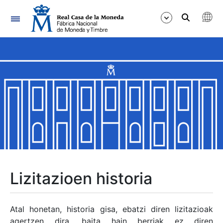
Nabigazioa
Erakutsi/Ezkutatu
Erakutsi/Ezkutatu
Erakutsi/Ezkutatu
Erakutsi/Ezkutatu
Erakutsi/Ezkutatu
Lizitazioen historia
Erakutsi/Ezkutatu
Atal honetan, historia gisa, ebatzi diren lizitazioak
agertzen dira, baita hain berriak ez diren