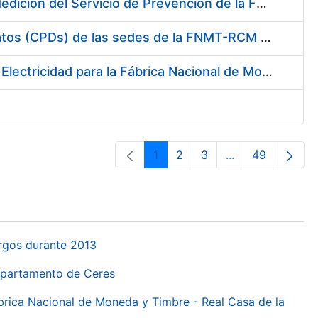
Servicio de Calibración y Verificación Externa de los Equipos de Medición del Servicio de Prevención de la FNMT-RCM
Conexión mediante Fibra Óptica de los Centros de Proceso de Datos (CPDs) de las sedes de la FNMT-RCM de Burgos y Madrid
Contratación de acuerdo marco para el Suministro de Material de Electricidad para la Fábrica Nacional de Moneda y Timbre-Real Casa de la Moneda en su centro de trabajo de Burgos
1
2
3
...
49
Orrialdea
Orrialdea
Orrialdea
Intermediate Pa
Orrialdea
urgos durante 2013
Departamento de Ceres
ábrica Nacional de Moneda y Timbre - Real Casa de la