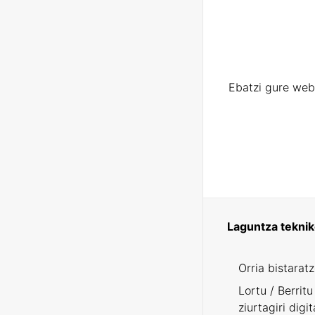
Ebatzi gure web
Laguntza tekni
Orria bistarat
Lortu / Berritu
ziurtagiri digit