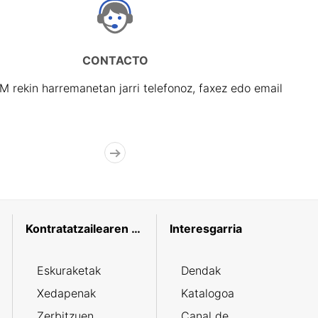
CONTACTO
rekin harremanetan jarri telefonoz, faxez edo email
Kontratatzailearen profila
Interesgarria
Eskuraketak
Dendak
Xedapenak
Katalogoa
Zerbitzuen
Canal de