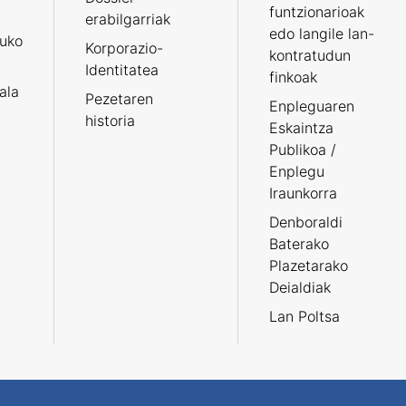
funtzionarioak
erabilgarriak
edo langile lan-
ruko
Korporazio-
kontratudun
Identitatea
finkoak
tala
Pezetaren
Enpleguaren
historia
Eskaintza
Publikoa /
Enplegu
Iraunkorra
Denboraldi
Baterako
Plazetarako
Deialdiak
Lan Poltsa