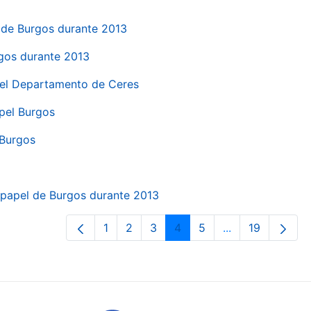
el de Burgos durante 2013
rgos durante 2013
 del Departamento de Ceres
apel Burgos
 Burgos
a papel de Burgos durante 2013
1
2
3
4
5
...
19
Orrialdea
Orrialdea
Orrialdea
Orrialdea
Orrialdea
Intermediate Pa
Orrialdea