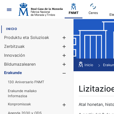
Nabigazioa
FNMT
Ceres
El
INICIO
Produktu eta Soluzioak
Erakutsi/Ezku
Zerbitzuak
Erakutsi/Ezku
Innovación
Erakutsi/Ezku
Bildumazalearen
Erakutsi/Ezku
Inicio
Eraku
Erakunde
Erakutsi/Ezku
130 Aniversario FNMT
Lizitazio
Erakunde mailako
Informazioa
Atal honetan, histo
Konpromisoak
Erakutsi/Ezkuta
Agenda 2030 y ODS