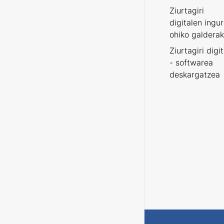
Ziurtagiri
digitalen ingu
ohiko galderak
Ziurtagiri digi
- softwarea
deskargatzea