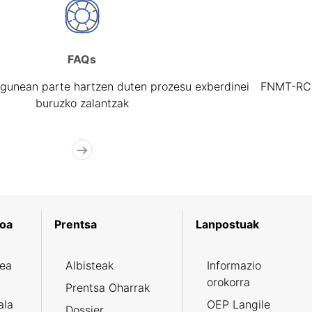
FAQs
gunean parte hartzen duten prozesu exberdinei
FNMT-RCM 
buruzko zalantzak
koa
Prentsa
Lanpostuak
zea
Albisteak
Informazio
orokorra
Prentsa Oharrak
ala
OEP Langile
Dossier