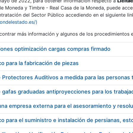
 mayo de 2022, para obtener información respecto a
Licita
de Moneda y Timbre - Real Casa de la Moneda, puede acced
ratación del Sector Público accediendo en el siguiente lin
tu
iondelestado.es/)
tu
ontrar más información y algunos de los procedimientos 
atu
iones optimización cargas compras firmado
 para la fabricación de piezas
tatu
 para el suministro e instalación de persianas, es