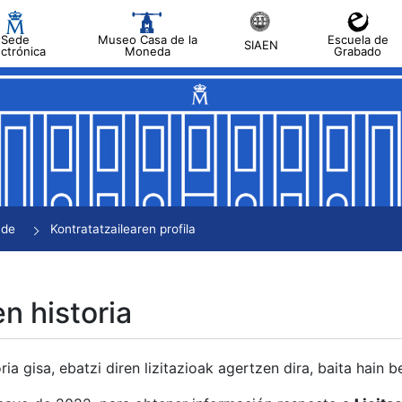
Sede
Museo Casa de la
Escuela de
SIAEN
ectrónica
Moneda
Grabado
tatu
tatu
tatu
tatu
nde
Kontratatzailearen profila
tatu
en historia
ria gisa, ebatzi diren lizitazioak agertzen dira, baita hain 
tu