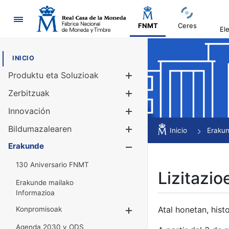
Nabigazioa
FNMT
Ceres
El
INICIO
Produktu eta Soluzioak
Erakutsi/Ezku
Zerbitzuak
Erakutsi/Ezku
Innovación
Erakutsi/Ezku
Bildumazalearen
Erakutsi/Ezku
Inicio
Eraku
Erakunde
Erakutsi/Ezku
130 Aniversario FNMT
Lizitazio
Erakunde mailako
Informazioa
Atal honetan, histo
Konpromisoak
Erakutsi/Ezkuta
Agenda 2030 y ODS