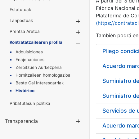
A partir del 3 de
Fábrica Nacional 
Estatutuak
Plataforma de Cont
Lanpostuak
Erakutsi/Ezkuta
(https://contratac
Prentsa Aretoa
Erakutsi/Ezkuta
También podrá enc
Kontratatzailearen profila
Erakutsi/Ezkut
Pliego condic
Adquisiciones
Enajenaciones
Acuerdo marco
Zerbitzuen Aurkezpena
Hornitzaileen homologazioa
Beste Gai Interesgarriak
Histórico
Pribatutasun politika
Transparencia
Erakutsi/Ezku
Acuerdo marco