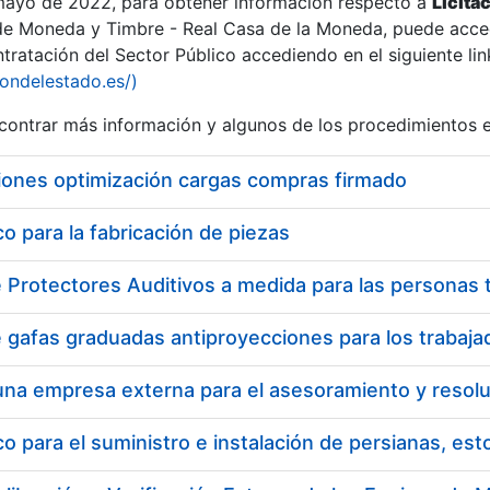
 mayo de 2022, para obtener información respecto a
Licita
de Moneda y Timbre - Real Casa de la Moneda, puede acced
ratación del Sector Público accediendo en el siguiente lin
tu
iondelestado.es/)
tu
ontrar más información y algunos de los procedimientos 
atu
iones optimización cargas compras firmado
 para la fabricación de piezas
tatu
 para el suministro e instalación de persianas, es