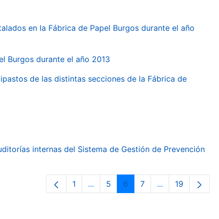
talados en la Fábrica de Papel Burgos durante el año
pel Burgos durante el año 2013
ipastos de las distintas secciones de la Fábrica de
ditorías internas del Sistema de Gestión de Prevención
1
...
5
6
7
...
19
Orrialdea
Intermediate Pages Use TAB to nav
Orrialdea
Orrialdea
Orrialdea
Intermediate Pa
Orrialdea