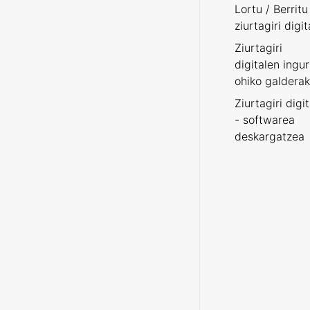
Lortu / Berritu
ziurtagiri digit
Ziurtagiri
digitalen ingu
ohiko galderak
Ziurtagiri digi
- softwarea
deskargatzea