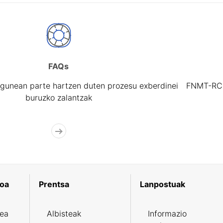
FAQs
gunean parte hartzen duten prozesu exberdinei
FNMT-RCM 
buruzko zalantzak
koa
Prentsa
Lanpostuak
zea
Albisteak
Informazio