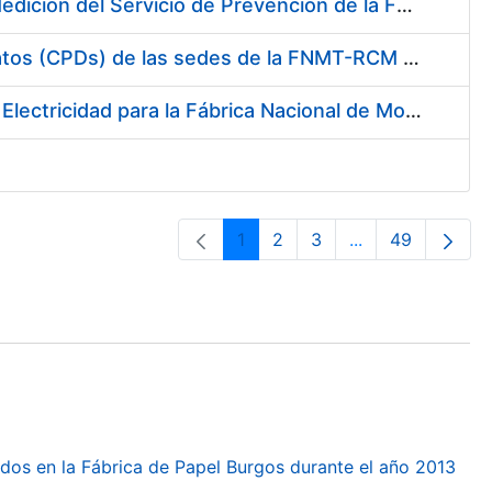
Servicio de Calibración y Verificación Externa de los Equipos de Medición del Servicio de Prevención de la FNMT-RCM
Conexión mediante Fibra Óptica de los Centros de Proceso de Datos (CPDs) de las sedes de la FNMT-RCM de Burgos y Madrid
Contratación de acuerdo marco para el Suministro de Material de Electricidad para la Fábrica Nacional de Moneda y Timbre-Real Casa de la Moneda en su centro de trabajo de Burgos
1
2
3
...
49
Orrialdea
Orrialdea
Orrialdea
Intermediate Pa
Orrialdea
dos en la Fábrica de Papel Burgos durante el año 2013