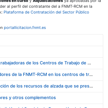
ciones en curso
y
Adjudicaciones
ya aprobadas por la
er al perfil del contratante del a FNMT-RCM en la
k:
Plataforma de Contratación del Sector Público
en
portallicitacion.fnmt.es
Suministro de Protectores Auditivos a medida para las personas trabajadoras de los Centros de Trabajo de Madrid y Burgos
Suministro de gafas graduadas antiproyecciones para los trabajadores de la FNMT-RCM en los centros de trabajo de Madrid y Burgos
Servicios de una empresa externa para el asesoramiento y resolución de los recursos de alzada que se presentan relacionados con procesos de selección para la FNMT-RCM
tores y otros complementos