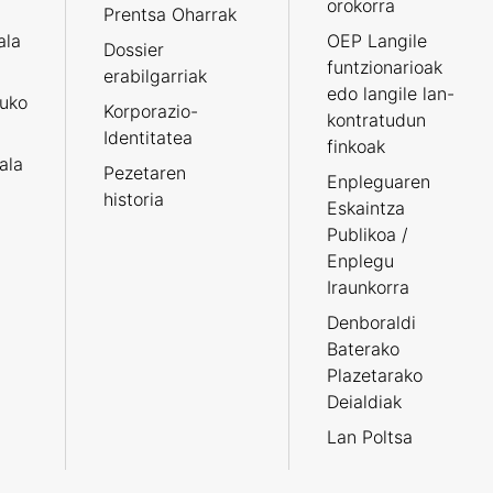
orokorra
Prentsa Oharrak
ala
OEP Langile
Dossier
funtzionarioak
erabilgarriak
edo langile lan-
ruko
Korporazio-
kontratudun
Identitatea
finkoak
tala
Pezetaren
Enpleguaren
historia
Eskaintza
Publikoa /
Enplegu
Iraunkorra
Denboraldi
Baterako
Plazetarako
Deialdiak
Lan Poltsa