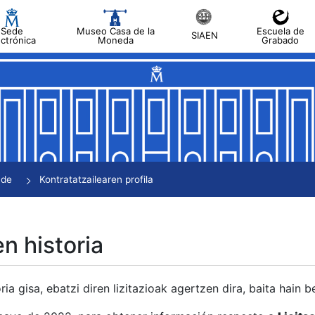
Sede
Museo Casa de la
Escuela de
SIAEN
ectrónica
Moneda
Grabado
tatu
tatu
tatu
tatu
nde
Kontratatzailearen profila
tatu
en historia
ria gisa, ebatzi diren lizitazioak agertzen dira, baita hain 
tu