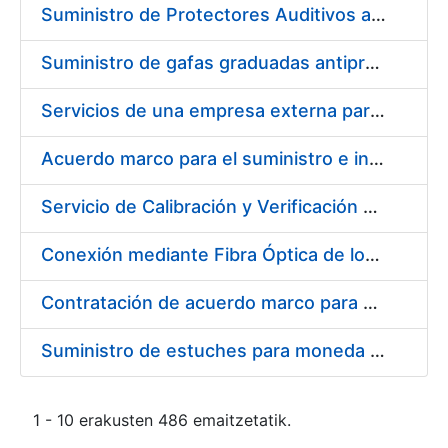
Suministro de Protectores Auditivos a medida para las personas trabajadoras de los Centros de Trabajo de Madrid y Burgos
Suministro de gafas graduadas antiproyecciones para los trabajadores de la FNMT-RCM en los centros de trabajo de Madrid y Burgos
Servicios de una empresa externa para el asesoramiento y resolución de los recursos de alzada que se presentan relacionados con procesos de selección para la FNMT-RCM
Acuerdo marco para el suministro e instalación de persianas, estores y otros complementos
Servicio de Calibración y Verificación Externa de los Equipos de Medición del Servicio de Prevención de la FNMT-RCM
Conexión mediante Fibra Óptica de los Centros de Proceso de Datos (CPDs) de las sedes de la FNMT-RCM de Burgos y Madrid
Contratación de acuerdo marco para el Suministro de Material de Electricidad para la Fábrica Nacional de Moneda y Timbre-Real Casa de la Moneda en su centro de trabajo de Burgos
Suministro de estuches para moneda de 30 €
1 - 10 erakusten 486 emaitzetatik.