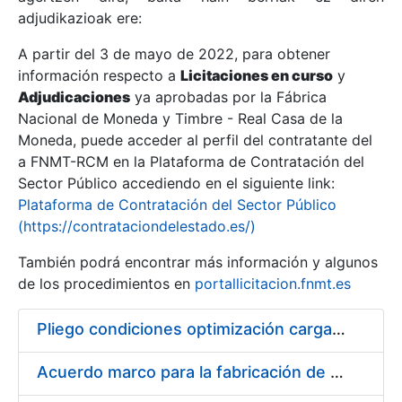
adjudikazioak ere:
A partir del 3 de mayo de 2022, para obtener
Erakutsi/Ezkutatu
información respecto a
Licitaciones en curso
y
Erakutsi/Ezkutatu
Adjudicaciones
ya aprobadas por la Fábrica
Nacional de Moneda y Timbre - Real Casa de la
Erakutsi/Ezkutatu
Moneda, puede acceder al perfil del contratante del
a FNMT-RCM en la Plataforma de Contratación del
Sector Público accediendo en el siguiente link:
Plataforma de Contratación del Sector Público
(https://contrataciondelestado.es/)
También podrá encontrar más información y algunos
de los procedimientos en
portallicitacion.fnmt.es
Pliego condiciones optimización cargas compras firmado
Erakutsi/Ezkutatu
Acuerdo marco para la fabricación de piezas