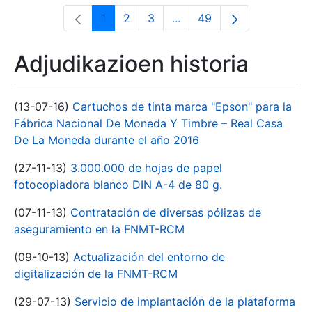
1
2
3
...
49
Orrialdea
Orrialdea
Orrialdea
Intermediate Pages Use T
Orrialdea
Adjudikazioen historia
(13-07-16)
Cartuchos de tinta marca "Epson" para la
Fábrica Nacional De Moneda Y Timbre – Real Casa
De La Moneda durante el año 2016
(27-11-13)
3.000.000 de hojas de papel
fotocopiadora blanco DIN A-4 de 80 g.
(07-11-13)
Contratación de diversas pólizas de
aseguramiento en la FNMT-RCM
(09-10-13)
Actualización del entorno de
digitalización de la FNMT-RCM
(29-07-13)
Servicio de implantación de la plataforma