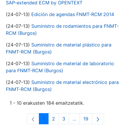
SAP-extended ECM by OPENTEXT
(24-07-13)
Edición de agendas FNMT-RCM 2014
(24-07-13)
Suministro de rodamientos para FNMT-
RCM (Burgos)
(24-07-13)
Suministro de material plástico para
FNMT-RCM (Burgos)
(24-07-13)
Suministro de material de laboratorio
para FNMT-RCM (Burgos)
(24-07-13)
Suministro de material electrónico para
FNMT-RCM (Burgos)
1 - 10 erakusten 184 emaitzetatik.
1
2
3
...
19
Orrialdea
Orrialdea
Orrialdea
Intermediate Pages Use T
Orrialdea