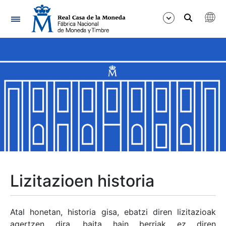
Nabigazioa
Erakutsi/Ezkutatu
Erakutsi/Ezkutatu
Erakutsi/Ezkutatu
Erakutsi/Ezkutatu
Erakutsi/Ezkutatu
Lizitazioen historia
Erakutsi/Ezkutatu
Atal honetan, historia gisa, ebatzi diren lizitazioak
agertzen dira, baita hain berriak ez diren