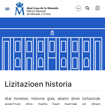
Nabigazioa
Erakutsi/Ezkutatu
Erakutsi/Ezkutatu
Erakutsi/Ezkutatu
Erakutsi/Ezkutatu
Erakutsi/Ezkutatu
Lizitazioen historia
Erakutsi/Ezkutatu
Atal honetan, historia gisa, ebatzi diren lizitazioak
agertzen dira, baita hain berriak ez diren