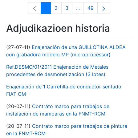
1
2
3
...
49
Orrialdea
Orrialdea
Orrialdea
Intermediate Pages Use T
Orrialdea
Adjudikazioen historia
(27-07-11)
Enajenación de una GUILLOTINA ALDEA
con grabadora modelo MP (microprocessor)
Ref.DESMO/01/2011 Enajenación de Metales
procedentes de desmonetización (3 lotes)
Enajenación de 1 Carretilla de conductor sentado
FIAT OM
(20-07-11)
Contrato marco para trabajos de
instalación de mamparas en la FNMT-RCM
(20-07-11)
Contrato marco para trabajos de pintura
en la FNMT-RCM