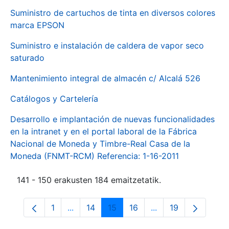
Suministro de cartuchos de tinta en diversos colores
marca EPSON
Suministro e instalación de caldera de vapor seco
saturado
Mantenimiento integral de almacén c/ Alcalá 526
Catálogos y Cartelería
Desarrollo e implantación de nuevas funcionalidades
en la intranet y en el portal laboral de la Fábrica
Nacional de Moneda y Timbre-Real Casa de la
Moneda (FNMT-RCM) Referencia: 1-16-2011
141 - 150 erakusten 184 emaitzetatik.
1
...
14
15
16
...
19
Orrialdea
Intermediate Pages Use TAB to navigate.
Orrialdea
Orrialdea
Orrialdea
Intermediate Pages
Orrialdea