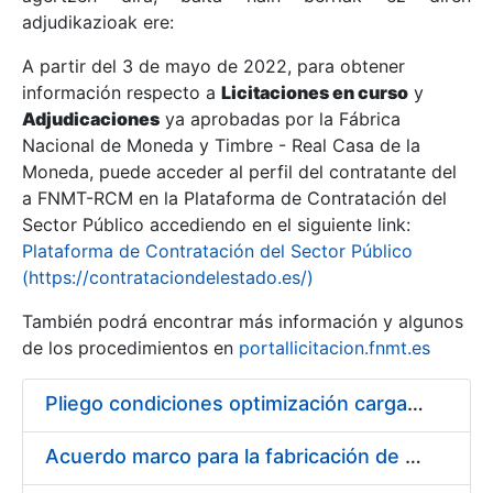
adjudikazioak ere:
A partir del 3 de mayo de 2022, para obtener
Erakutsi/Ezkutatu
información respecto a
Licitaciones en curso
y
Erakutsi/Ezkutatu
Adjudicaciones
ya aprobadas por la Fábrica
Nacional de Moneda y Timbre - Real Casa de la
Erakutsi/Ezkutatu
Moneda, puede acceder al perfil del contratante del
a FNMT-RCM en la Plataforma de Contratación del
Sector Público accediendo en el siguiente link:
Plataforma de Contratación del Sector Público
(https://contrataciondelestado.es/)
También podrá encontrar más información y algunos
de los procedimientos en
portallicitacion.fnmt.es
Pliego condiciones optimización cargas compras firmado
Erakutsi/Ezkutatu
Acuerdo marco para la fabricación de piezas