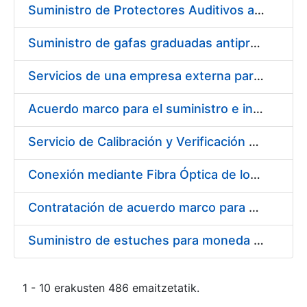
Suministro de Protectores Auditivos a medida para las personas trabajadoras de los Centros de Trabajo de Madrid y Burgos
Suministro de gafas graduadas antiproyecciones para los trabajadores de la FNMT-RCM en los centros de trabajo de Madrid y Burgos
Servicios de una empresa externa para el asesoramiento y resolución de los recursos de alzada que se presentan relacionados con procesos de selección para la FNMT-RCM
Acuerdo marco para el suministro e instalación de persianas, estores y otros complementos
Servicio de Calibración y Verificación Externa de los Equipos de Medición del Servicio de Prevención de la FNMT-RCM
Conexión mediante Fibra Óptica de los Centros de Proceso de Datos (CPDs) de las sedes de la FNMT-RCM de Burgos y Madrid
Contratación de acuerdo marco para el Suministro de Material de Electricidad para la Fábrica Nacional de Moneda y Timbre-Real Casa de la Moneda en su centro de trabajo de Burgos
Suministro de estuches para moneda de 30 €
1 - 10 erakusten 486 emaitzetatik.