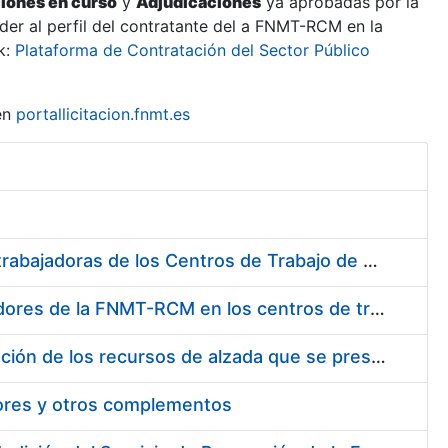
ciones en curso
y
Adjudicaciones
ya aprobadas por la
er al perfil del contratante del a FNMT-RCM en la
k:
Plataforma de Contratación del Sector Público
en
portallicitacion.fnmt.es
Suministro de Protectores Auditivos a medida para las personas trabajadoras de los Centros de Trabajo de Madrid y Burgos
Suministro de gafas graduadas antiproyecciones para los trabajadores de la FNMT-RCM en los centros de trabajo de Madrid y Burgos
Servicios de una empresa externa para el asesoramiento y resolución de los recursos de alzada que se presentan relacionados con procesos de selección para la FNMT-RCM
tores y otros complementos