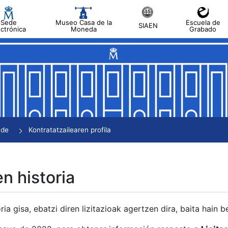
Sede
Museo Casa de la
Escuela de
SIAEN
ectrónica
Moneda
Grabado
tatu
tatu
tatu
tatu
nde
Kontratatzailearen profila
tatu
en historia
ria gisa, ebatzi diren lizitazioak agertzen dira, baita hain 
tu