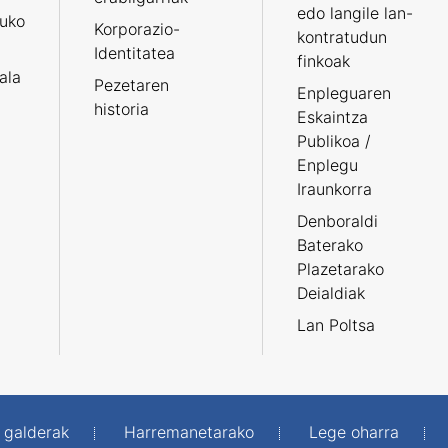
edo langile lan-
ruko
Korporazio-
kontratudun
Identitatea
finkoak
tala
Pezetaren
Enpleguaren
historia
Eskaintza
Publikoa /
Enplegu
Iraunkorra
Denboraldi
Baterako
Plazetarako
Deialdiak
Lan Poltsa
 galderak
Harremanetarako
Lege oharra