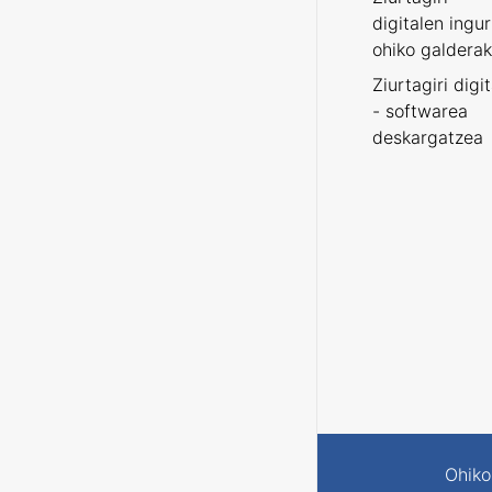
digitalen ingu
ohiko galderak
Ziurtagiri digi
- softwarea
deskargatzea
Ohiko