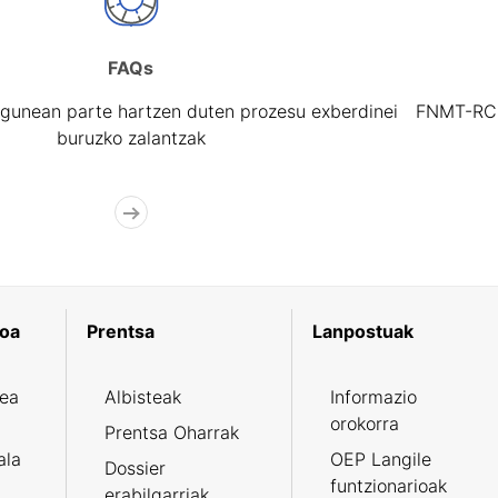
FAQs
gunean parte hartzen duten prozesu exberdinei
FNMT-RCM 
buruzko zalantzak
koa
Prentsa
Lanpostuak
zea
Albisteak
Informazio
orokorra
Prentsa Oharrak
ala
OEP Langile
Dossier
funtzionarioak
erabilgarriak