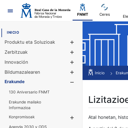
Nabigazioa
FNMT
Ceres
El
INICIO
Produktu eta Soluzioak
Erakutsi/Ezku
Zerbitzuak
Erakutsi/Ezku
Innovación
Erakutsi/Ezku
Bildumazalearen
Erakutsi/Ezku
Inicio
Eraku
Erakunde
Erakutsi/Ezku
130 Aniversario FNMT
Lizitazio
Erakunde mailako
Informazioa
Atal honetan, histo
Konpromisoak
Erakutsi/Ezkuta
Agenda 2030 y ODS