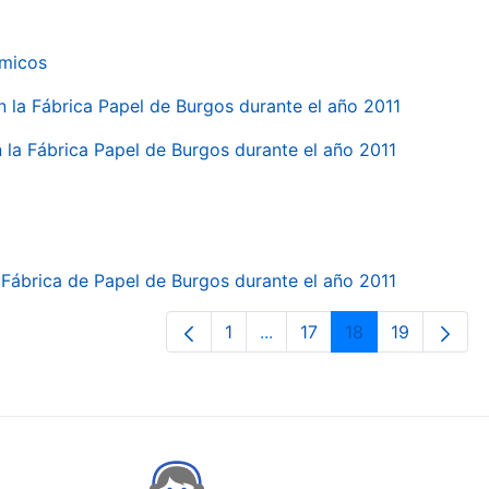
ímicos
en la Fábrica Papel de Burgos durante el año 2011
en la Fábrica Papel de Burgos durante el año 2011
la Fábrica de Papel de Burgos durante el año 2011
1
...
17
18
19
Orrialdea
Intermediate Pages Use TA
Orrialdea
Orrialdea
Orrialdea