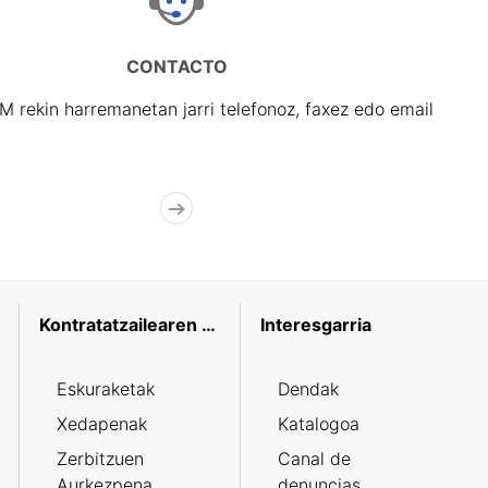
CONTACTO
rekin harremanetan jarri telefonoz, faxez edo email
Kontratatzailearen profila
Interesgarria
Eskuraketak
Dendak
Xedapenak
Katalogoa
Zerbitzuen
Canal de
Aurkezpena
denuncias