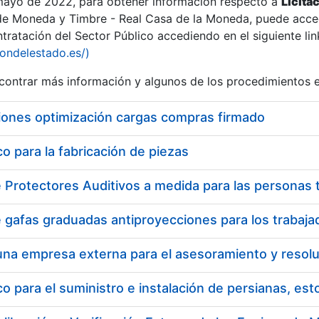
 mayo de 2022, para obtener información respecto a
Licita
de Moneda y Timbre - Real Casa de la Moneda, puede acced
ratación del Sector Público accediendo en el siguiente lin
tu
iondelestado.es/)
tu
ontrar más información y algunos de los procedimientos 
atu
iones optimización cargas compras firmado
 para la fabricación de piezas
tatu
 para el suministro e instalación de persianas, es