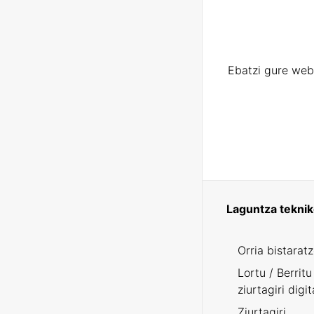
Ebatzi gure web
Laguntza tekni
Orria bistarat
Lortu / Berritu
ziurtagiri digit
Ziurtagiri