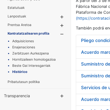
A partir del 3 de
Fábrica Nacional 
Estatutuak
Plataforma de Cont
Lanpostuak
Erakutsi/Ezkuta
(https://contratac
Prentsa Aretoa
Erakutsi/Ezkuta
También podrá enc
Kontratatzailearen profila
Erakutsi/Ezkut
Pliego condic
Adquisiciones
Enajenaciones
Acuerdo marco
Zerbitzuen Aurkezpena
Hornitzaileen homologazioa
Beste Gai Interesgarriak
Histórico
Pribatutasun politika
Transparencia
Erakutsi/Ezku
Acuerdo marco