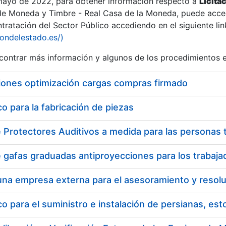
 mayo de 2022, para obtener información respecto a
Licita
de Moneda y Timbre - Real Casa de la Moneda, puede acced
ratación del Sector Público accediendo en el siguiente lin
tu
iondelestado.es/)
tu
ontrar más información y algunos de los procedimientos 
atu
iones optimización cargas compras firmado
 para la fabricación de piezas
tatu
 para el suministro e instalación de persianas, es