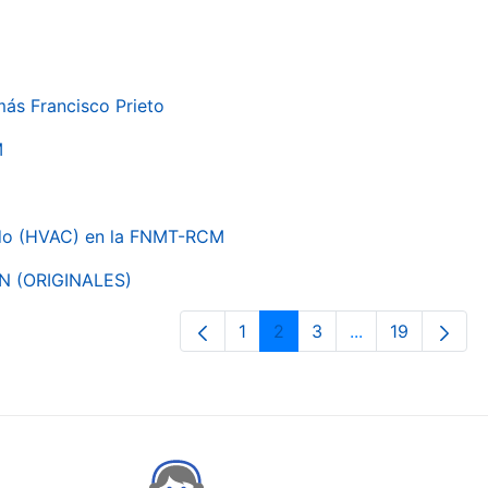
más Francisco Prieto
M
nado (HVAC) en la FNMT-RCM
ON (ORIGINALES)
1
2
3
...
19
Orrialdea
Orrialdea
Orrialdea
Intermediate Pa
Orrialdea