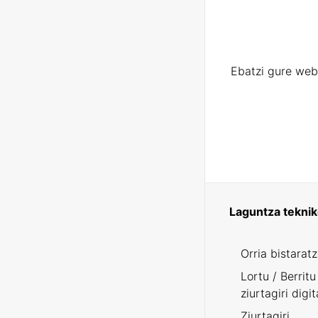
Ebatzi gure web
Laguntza tekni
Orria bistarat
Lortu / Berritu
ziurtagiri digit
Ziurtagiri