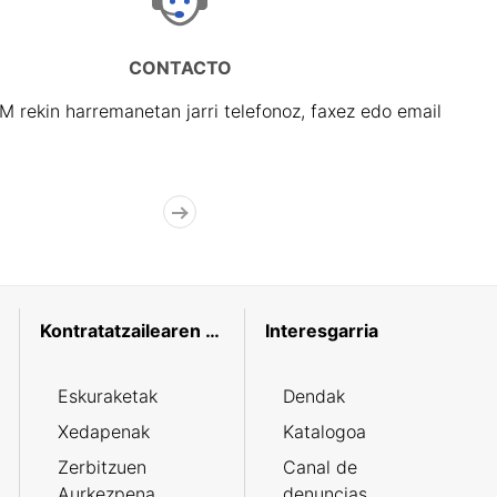
CONTACTO
rekin harremanetan jarri telefonoz, faxez edo email
Kontratatzailearen profila
Interesgarria
Eskuraketak
Dendak
Xedapenak
Katalogoa
Zerbitzuen
Canal de
Aurkezpena
denuncias