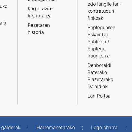
edo langile lan-
ruko
Korporazio-
kontratudun
Identitatea
finkoak
tala
Pezetaren
Enpleguaren
historia
Eskaintza
Publikoa /
Enplegu
Iraunkorra
Denboraldi
Baterako
Plazetarako
Deialdiak
Lan Poltsa
 galderak
Harremanetarako
Lege oharra