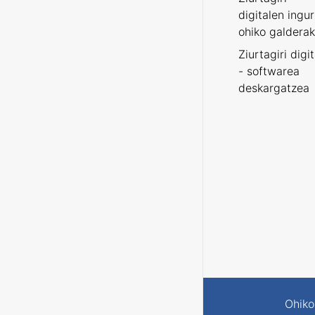
digitalen ingu
ohiko galderak
Ziurtagiri digi
- softwarea
deskargatzea
Ohiko