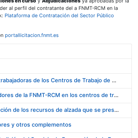
ciones en curso
y
Adjudicaciones
ya aprobadas por la
er al perfil del contratante del a FNMT-RCM en la
k:
Plataforma de Contratación del Sector Público
en
portallicitacion.fnmt.es
Suministro de Protectores Auditivos a medida para las personas trabajadoras de los Centros de Trabajo de Madrid y Burgos
Suministro de gafas graduadas antiproyecciones para los trabajadores de la FNMT-RCM en los centros de trabajo de Madrid y Burgos
Servicios de una empresa externa para el asesoramiento y resolución de los recursos de alzada que se presentan relacionados con procesos de selección para la FNMT-RCM
tores y otros complementos