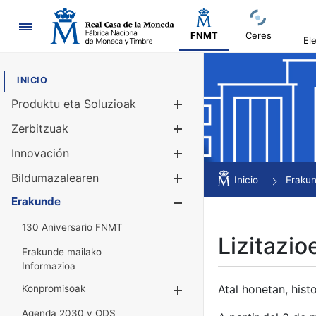
Nabigazioa
FNMT
Ceres
El
INICIO
Produktu eta Soluzioak
Erakutsi/Ezku
Zerbitzuak
Erakutsi/Ezku
Innovación
Erakutsi/Ezku
Bildumazalearen
Erakutsi/Ezku
Inicio
Eraku
Erakunde
Erakutsi/Ezku
130 Aniversario FNMT
Lizitazio
Erakunde mailako
Informazioa
Atal honetan, histo
Konpromisoak
Erakutsi/Ezkuta
Agenda 2030 y ODS