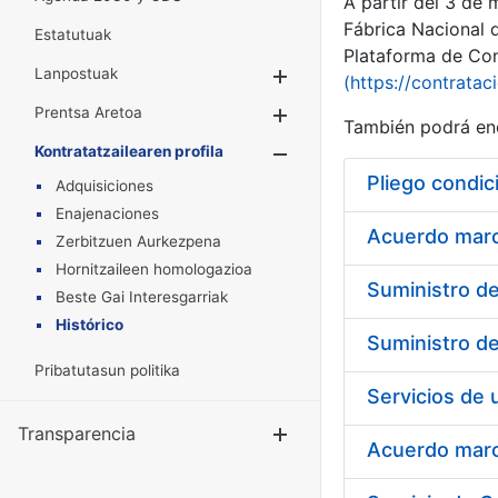
A partir del 3 de
Fábrica Nacional 
Estatutuak
Plataforma de Cont
Lanpostuak
Erakutsi/Ezkuta
(https://contratac
Prentsa Aretoa
Erakutsi/Ezkuta
También podrá enc
Kontratatzailearen profila
Erakutsi/Ezkut
Pliego condic
Adquisiciones
Enajenaciones
Acuerdo marco
Zerbitzuen Aurkezpena
Hornitzaileen homologazioa
Beste Gai Interesgarriak
Histórico
Pribatutasun politika
Transparencia
Erakutsi/Ezku
Acuerdo marco