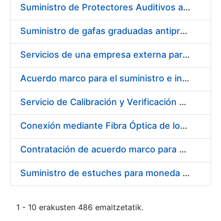
Suministro de Protectores Auditivos a medida para las personas trabajadoras de los Centros de Trabajo de Madrid y Burgos
Suministro de gafas graduadas antiproyecciones para los trabajadores de la FNMT-RCM en los centros de trabajo de Madrid y Burgos
Servicios de una empresa externa para el asesoramiento y resolución de los recursos de alzada que se presentan relacionados con procesos de selección para la FNMT-RCM
Acuerdo marco para el suministro e instalación de persianas, estores y otros complementos
Servicio de Calibración y Verificación Externa de los Equipos de Medición del Servicio de Prevención de la FNMT-RCM
Conexión mediante Fibra Óptica de los Centros de Proceso de Datos (CPDs) de las sedes de la FNMT-RCM de Burgos y Madrid
Contratación de acuerdo marco para el Suministro de Material de Electricidad para la Fábrica Nacional de Moneda y Timbre-Real Casa de la Moneda en su centro de trabajo de Burgos
Suministro de estuches para moneda de 30 €
1 - 10 erakusten 486 emaitzetatik.