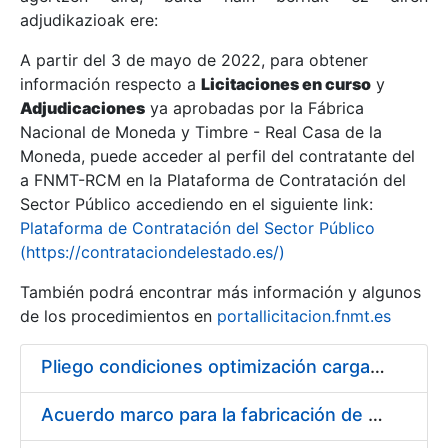
adjudikazioak ere:
A partir del 3 de mayo de 2022, para obtener
Erakutsi/Ezkutatu
información respecto a
Licitaciones en curso
y
Erakutsi/Ezkutatu
Adjudicaciones
ya aprobadas por la Fábrica
Nacional de Moneda y Timbre - Real Casa de la
Erakutsi/Ezkutatu
Moneda, puede acceder al perfil del contratante del
a FNMT-RCM en la Plataforma de Contratación del
Sector Público accediendo en el siguiente link:
Plataforma de Contratación del Sector Público
(https://contrataciondelestado.es/)
También podrá encontrar más información y algunos
de los procedimientos en
portallicitacion.fnmt.es
Pliego condiciones optimización cargas compras firmado
Erakutsi/Ezkutatu
Acuerdo marco para la fabricación de piezas