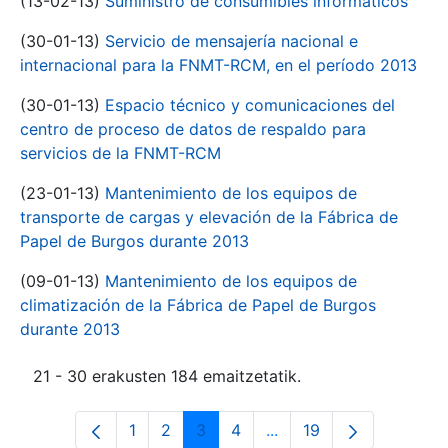
(13-02-13)
Suministro de consumibles informáticos
(30-01-13)
Servicio de mensajería nacional e
internacional para la FNMT-RCM, en el período 2013
(30-01-13)
Espacio técnico y comunicaciones del
centro de proceso de datos de respaldo para
servicios de la FNMT-RCM
(23-01-13)
Mantenimiento de los equipos de
transporte de cargas y elevación de la Fábrica de
Papel de Burgos durante 2013
(09-01-13)
Mantenimiento de los equipos de
climatización de la Fábrica de Papel de Burgos
durante 2013
21 - 30 erakusten 184 emaitzetatik.
1
2
3
4
...
19
Orrialdea
Orrialdea
Orrialdea
Orrialdea
Intermediate Pages Use
Orrialdea