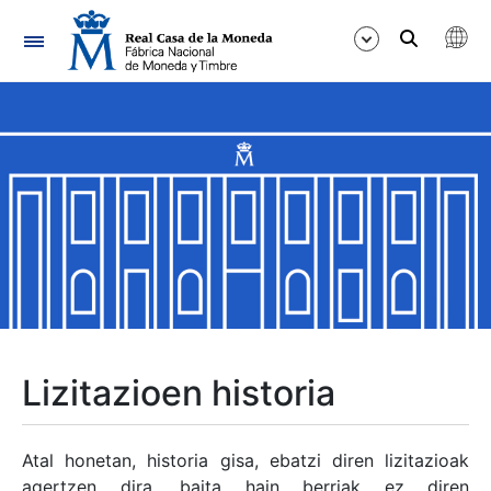
Nabigazioa
Erakutsi/Ezkutatu
Erakutsi/Ezkutatu
Erakutsi/Ezkutatu
Erakutsi/Ezkutatu
Erakutsi/Ezkutatu
Lizitazioen historia
Erakutsi/Ezkutatu
Atal honetan, historia gisa, ebatzi diren lizitazioak
agertzen dira, baita hain berriak ez diren