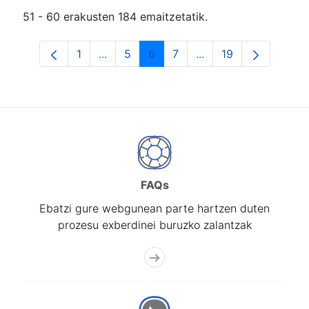
51 - 60 erakusten 184 emaitzetatik.
1
...
5
6
7
...
19
Orrialdea
Intermediate Pages Use TAB to navigat
Orrialdea
Orrialdea
Orrialdea
Intermediate Pages U
Orrialdea
FAQs
Ebatzi gure webgunean parte hartzen duten
prozesu exberdinei buruzko zalantzak