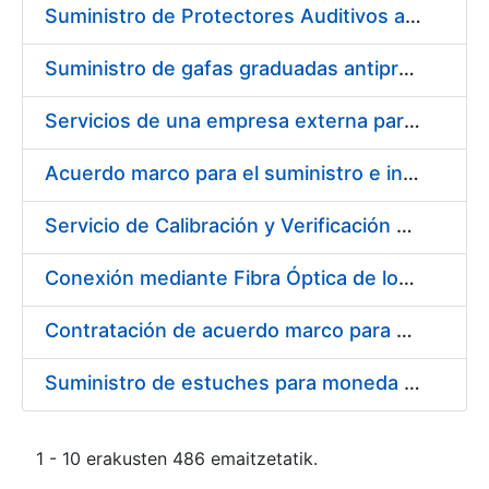
Suministro de Protectores Auditivos a medida para las personas trabajadoras de los Centros de Trabajo de Madrid y Burgos
Suministro de gafas graduadas antiproyecciones para los trabajadores de la FNMT-RCM en los centros de trabajo de Madrid y Burgos
Servicios de una empresa externa para el asesoramiento y resolución de los recursos de alzada que se presentan relacionados con procesos de selección para la FNMT-RCM
Acuerdo marco para el suministro e instalación de persianas, estores y otros complementos
Servicio de Calibración y Verificación Externa de los Equipos de Medición del Servicio de Prevención de la FNMT-RCM
Conexión mediante Fibra Óptica de los Centros de Proceso de Datos (CPDs) de las sedes de la FNMT-RCM de Burgos y Madrid
Contratación de acuerdo marco para el Suministro de Material de Electricidad para la Fábrica Nacional de Moneda y Timbre-Real Casa de la Moneda en su centro de trabajo de Burgos
Suministro de estuches para moneda de 30 €
1 - 10 erakusten 486 emaitzetatik.