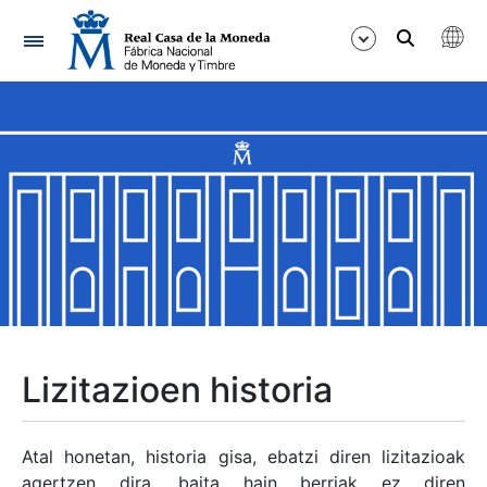
Nabigazioa
Erakutsi/Ezkutatu
Erakutsi/Ezkutatu
Erakutsi/Ezkutatu
Erakutsi/Ezkutatu
Erakutsi/Ezkutatu
Lizitazioen historia
Erakutsi/Ezkutatu
Atal honetan, historia gisa, ebatzi diren lizitazioak
agertzen dira, baita hain berriak ez diren