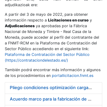
adjudikazioak ere:
A partir del 3 de mayo de 2022, para obtener
Erakutsi/Ezkutatu
información respecto a
Licitaciones en curso
y
Erakutsi/Ezkutatu
Adjudicaciones
ya aprobadas por la Fábrica
Nacional de Moneda y Timbre - Real Casa de la
Erakutsi/Ezkutatu
Moneda, puede acceder al perfil del contratante del
a FNMT-RCM en la Plataforma de Contratación del
Sector Público accediendo en el siguiente link:
Plataforma de Contratación del Sector Público
(https://contrataciondelestado.es/)
También podrá encontrar más información y algunos
de los procedimientos en
portallicitacion.fnmt.es
Pliego condiciones optimización cargas compras firmado
Erakutsi/Ezkutatu
Acuerdo marco para la fabricación de piezas