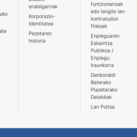
funtzionarioak
erabilgarriak
edo langile lan-
ruko
Korporazio-
kontratudun
Identitatea
finkoak
tala
Pezetaren
Enpleguaren
historia
Eskaintza
Publikoa /
Enplegu
Iraunkorra
Denboraldi
Baterako
Plazetarako
Deialdiak
Lan Poltsa