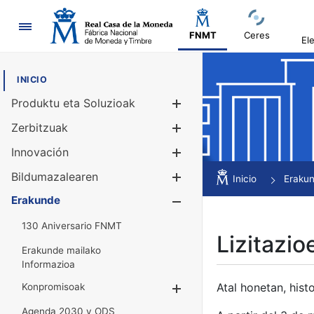
Nabigazioa
FNMT
Ceres
El
INICIO
Produktu eta Soluzioak
Erakutsi/Ezku
Zerbitzuak
Erakutsi/Ezku
Innovación
Erakutsi/Ezku
Bildumazalearen
Erakutsi/Ezku
Inicio
Eraku
Erakunde
Erakutsi/Ezku
130 Aniversario FNMT
Lizitazio
Erakunde mailako
Informazioa
Atal honetan, histo
Konpromisoak
Erakutsi/Ezkuta
Agenda 2030 y ODS