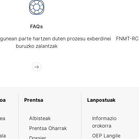
FAQs
gunean parte hartzen duten prozesu exberdinei
FNMT-RCM 
buruzko zalantzak
koa
Prentsa
Lanpostuak
zea
Albisteak
Informazio
orokorra
Prentsa Oharrak
ala
OEP Langile
Dossier