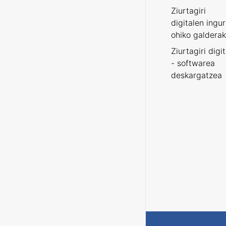
Ziurtagiri
digitalen ingu
ohiko galderak
Ziurtagiri digi
- softwarea
deskargatzea