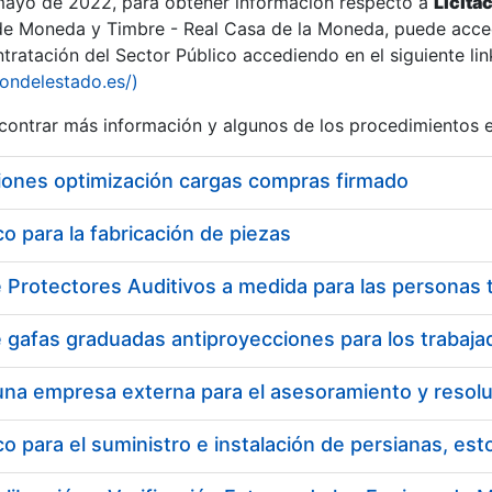
 mayo de 2022, para obtener información respecto a
Licita
de Moneda y Timbre - Real Casa de la Moneda, puede acced
ratación del Sector Público accediendo en el siguiente lin
tu
iondelestado.es/)
tu
ontrar más información y algunos de los procedimientos 
atu
iones optimización cargas compras firmado
 para la fabricación de piezas
tatu
 para el suministro e instalación de persianas, es