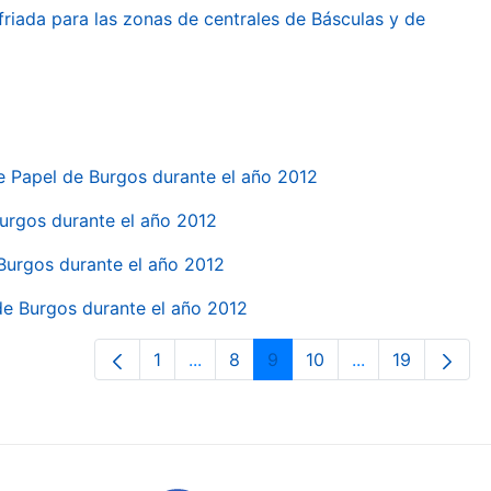
friada para las zonas de centrales de Básculas y de
e Papel de Burgos durante el año 2012
 Burgos durante el año 2012
 Burgos durante el año 2012
 de Burgos durante el año 2012
1
...
8
9
10
...
19
Orrialdea
Intermediate Pages Use TAB to navi
Orrialdea
Orrialdea
Orrialdea
Intermediate Pa
Orrialdea