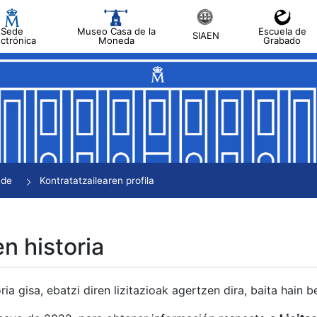
Sede
Museo Casa de la
Escuela de
SIAEN
ectrónica
Moneda
Grabado
tatu
tatu
tatu
tatu
nde
Kontratatzailearen profila
tatu
en historia
ria gisa, ebatzi diren lizitazioak agertzen dira, baita hain 
tu