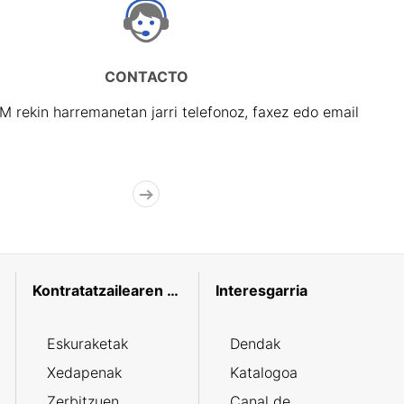
CONTACTO
rekin harremanetan jarri telefonoz, faxez edo email
Kontratatzailearen profila
Interesgarria
Eskuraketak
Dendak
Xedapenak
Katalogoa
Zerbitzuen
Canal de