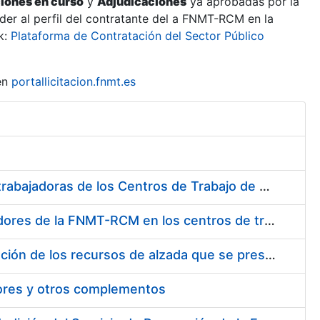
ciones en curso
y
Adjudicaciones
ya aprobadas por la
er al perfil del contratante del a FNMT-RCM en la
k:
Plataforma de Contratación del Sector Público
en
portallicitacion.fnmt.es
Suministro de Protectores Auditivos a medida para las personas trabajadoras de los Centros de Trabajo de Madrid y Burgos
Suministro de gafas graduadas antiproyecciones para los trabajadores de la FNMT-RCM en los centros de trabajo de Madrid y Burgos
Servicios de una empresa externa para el asesoramiento y resolución de los recursos de alzada que se presentan relacionados con procesos de selección para la FNMT-RCM
tores y otros complementos