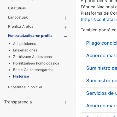
A partir del 3 de
Fábrica Nacional 
Estatutuak
Plataforma de Cont
Lanpostuak
Erakutsi/Ezkuta
(https://contratac
Prentsa Aretoa
Erakutsi/Ezkuta
También podrá enc
Kontratatzailearen profila
Erakutsi/Ezkut
Pliego condic
Adquisiciones
Enajenaciones
Acuerdo marco
Zerbitzuen Aurkezpena
Hornitzaileen homologazioa
Beste Gai Interesgarriak
Histórico
Pribatutasun politika
Transparencia
Erakutsi/Ezku
Acuerdo marco