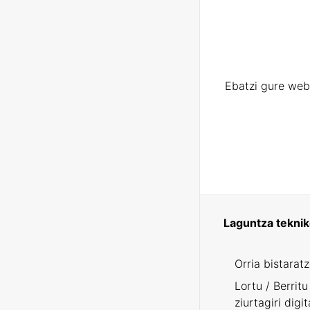
Ebatzi gure web
Laguntza tekni
Orria bistarat
Lortu / Berritu
ziurtagiri digit