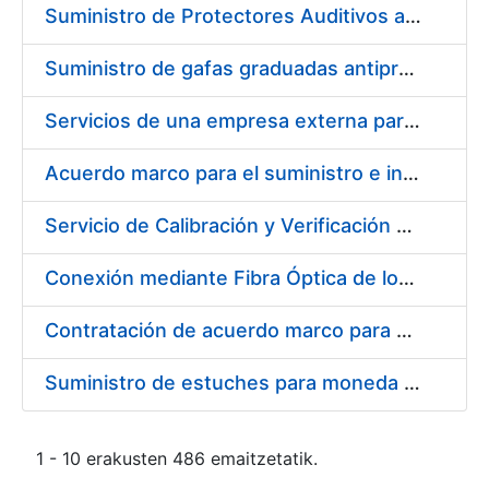
Suministro de Protectores Auditivos a medida para las personas trabajadoras de los Centros de Trabajo de Madrid y Burgos
Suministro de gafas graduadas antiproyecciones para los trabajadores de la FNMT-RCM en los centros de trabajo de Madrid y Burgos
Servicios de una empresa externa para el asesoramiento y resolución de los recursos de alzada que se presentan relacionados con procesos de selección para la FNMT-RCM
Acuerdo marco para el suministro e instalación de persianas, estores y otros complementos
Servicio de Calibración y Verificación Externa de los Equipos de Medición del Servicio de Prevención de la FNMT-RCM
Conexión mediante Fibra Óptica de los Centros de Proceso de Datos (CPDs) de las sedes de la FNMT-RCM de Burgos y Madrid
Contratación de acuerdo marco para el Suministro de Material de Electricidad para la Fábrica Nacional de Moneda y Timbre-Real Casa de la Moneda en su centro de trabajo de Burgos
Suministro de estuches para moneda de 30 €
1 - 10 erakusten 486 emaitzetatik.