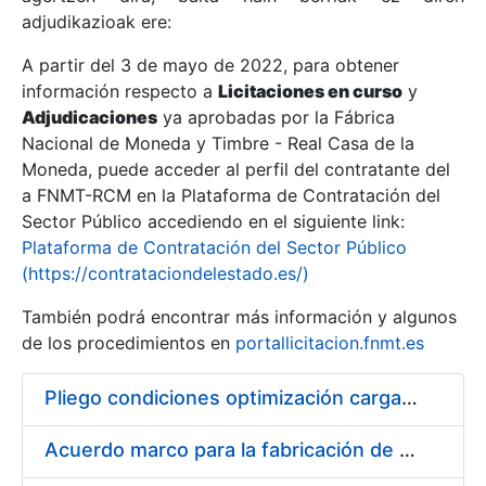
adjudikazioak ere:
A partir del 3 de mayo de 2022, para obtener
Erakutsi/Ezkutatu
información respecto a
Licitaciones en curso
y
Erakutsi/Ezkutatu
Adjudicaciones
ya aprobadas por la Fábrica
Nacional de Moneda y Timbre - Real Casa de la
Erakutsi/Ezkutatu
Moneda, puede acceder al perfil del contratante del
a FNMT-RCM en la Plataforma de Contratación del
Sector Público accediendo en el siguiente link:
Plataforma de Contratación del Sector Público
(https://contrataciondelestado.es/)
También podrá encontrar más información y algunos
de los procedimientos en
portallicitacion.fnmt.es
Pliego condiciones optimización cargas compras firmado
Erakutsi/Ezkutatu
Acuerdo marco para la fabricación de piezas