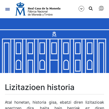
Nabigazioa
Erakutsi/Ezkutatu
Erakutsi/Ezkutatu
Erakutsi/Ezkutatu
Erakutsi/Ezkutatu
Erakutsi/Ezkutatu
Lizitazioen historia
Erakutsi/Ezkutatu
Atal honetan, historia gisa, ebatzi diren lizitazioak
agertzen dira, baita hain berriak ez diren