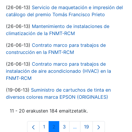
(26-06-13)
Servicio de maquetación e impresión del
catálogo del premio Tomás Francisco Prieto
(26-06-13)
Mantenimiento de instalaciones de
climatización de la FNMT-RCM
(26-06-13)
Contrato marco para trabajos de
construcción en la FNMT-RCM
(26-06-13)
Contrato marco para trabajos de
instalación de aire acondicionado (HVAC) en la
FNMT-RCM
(19-06-13)
Suministro de cartuchos de tinta en
diversos colores marca EPSON (ORIGINALES)
11 - 20 erakusten 184 emaitzetatik.
1
2
3
...
19
Orrialdea
Orrialdea
Orrialdea
Intermediate Pages Use T
Orrialdea