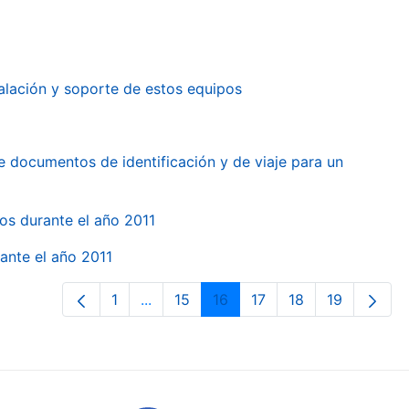
alación y soporte de estos equipos
e documentos de identificación y de viaje para un
gos durante el año 2011
ante el año 2011
1
...
15
16
17
18
19
Orrialdea
Intermediate Pages Use TAB to naviga
Orrialdea
Orrialdea
Orrialdea
Orrialdea
Orrialdea