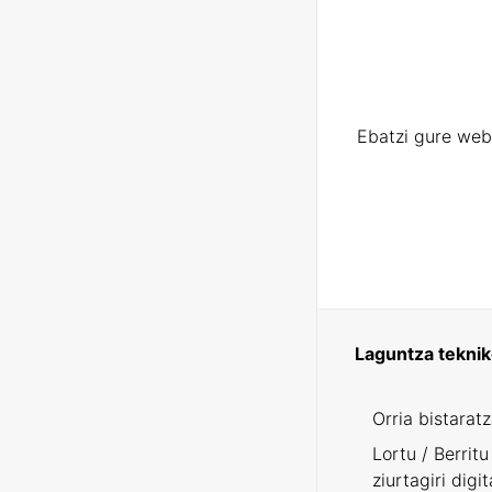
Ebatzi gure web
Laguntza tekni
Orria bistarat
Lortu / Berritu
ziurtagiri digit