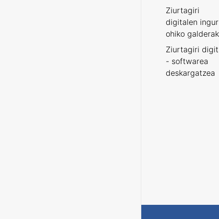
Ziurtagiri
digitalen ingu
ohiko galderak
Ziurtagiri digi
- softwarea
deskargatzea