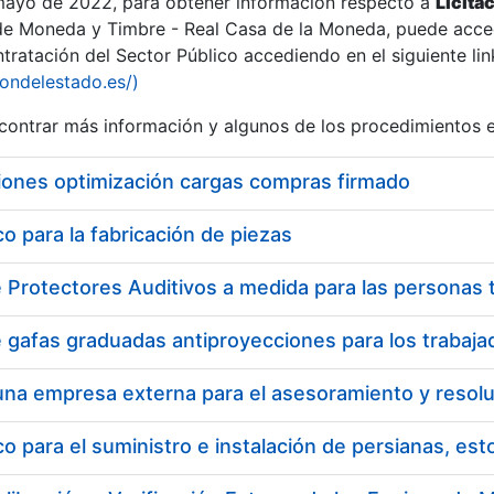
 mayo de 2022, para obtener información respecto a
Licita
de Moneda y Timbre - Real Casa de la Moneda, puede acced
ratación del Sector Público accediendo en el siguiente lin
tu
iondelestado.es/)
tu
ontrar más información y algunos de los procedimientos 
atu
iones optimización cargas compras firmado
 para la fabricación de piezas
tatu
 para el suministro e instalación de persianas, es