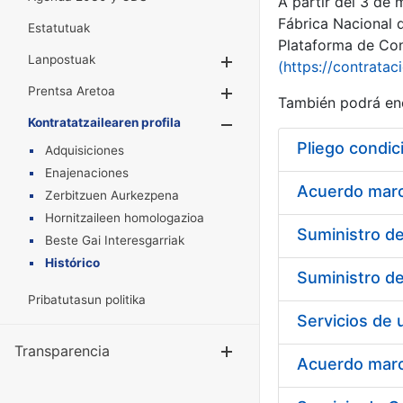
A partir del 3 de
Fábrica Nacional 
Estatutuak
Plataforma de Cont
Lanpostuak
Erakutsi/Ezkuta
(https://contratac
Prentsa Aretoa
Erakutsi/Ezkuta
También podrá enc
Kontratatzailearen profila
Erakutsi/Ezkut
Pliego condic
Adquisiciones
Enajenaciones
Acuerdo marco
Zerbitzuen Aurkezpena
Hornitzaileen homologazioa
Beste Gai Interesgarriak
Histórico
Pribatutasun politika
Transparencia
Erakutsi/Ezku
Acuerdo marco