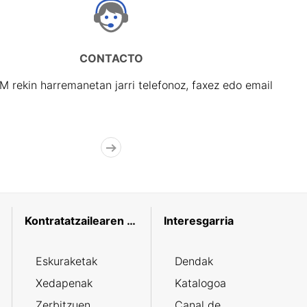
CONTACTO
rekin harremanetan jarri telefonoz, faxez edo email
Kontratatzailearen profila
Interesgarria
Eskuraketak
Dendak
Xedapenak
Katalogoa
Zerbitzuen
Canal de