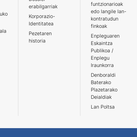
funtzionarioak
erabilgarriak
edo langile lan-
ruko
Korporazio-
kontratudun
Identitatea
finkoak
tala
Pezetaren
Enpleguaren
historia
Eskaintza
Publikoa /
Enplegu
Iraunkorra
Denboraldi
Baterako
Plazetarako
Deialdiak
Lan Poltsa