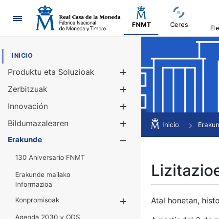
Nabigazioa
FNMT
Ceres
El
INICIO
Produktu eta Soluzioak
Erakutsi/Ezku
Zerbitzuak
Erakutsi/Ezku
Innovación
Erakutsi/Ezku
Bildumazalearen
Erakutsi/Ezku
Inicio
Eraku
Erakunde
Erakutsi/Ezku
130 Aniversario FNMT
Lizitazio
Erakunde mailako
Informazioa
Atal honetan, histo
Konpromisoak
Erakutsi/Ezkuta
Agenda 2030 y ODS