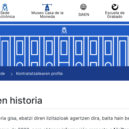
Sede
Museo Casa de la
Escuela de
SIAEN
ectrónica
Moneda
Grabado
tatu
tatu
tatu
tatu
nde
Kontratatzailearen profila
tatu
en historia
ria gisa, ebatzi diren lizitazioak agertzen dira, baita hain 
tu