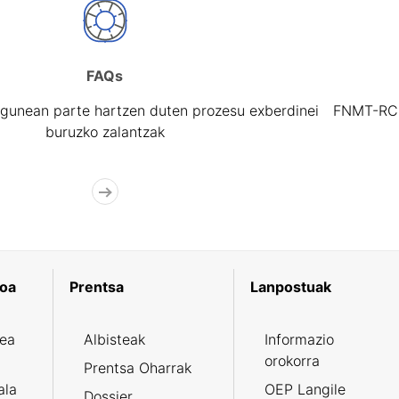
FAQs
gunean parte hartzen duten prozesu exberdinei
FNMT-RCM 
buruzko zalantzak
koa
Prentsa
Lanpostuak
zea
Albisteak
Informazio
orokorra
Prentsa Oharrak
ala
OEP Langile
Dossier