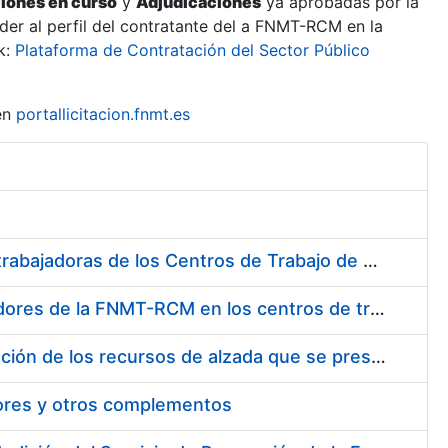
ciones en curso
y
Adjudicaciones
ya aprobadas por la
er al perfil del contratante del a FNMT-RCM en la
k:
Plataforma de Contratación del Sector Público
en
portallicitacion.fnmt.es
Suministro de Protectores Auditivos a medida para las personas trabajadoras de los Centros de Trabajo de Madrid y Burgos
Suministro de gafas graduadas antiproyecciones para los trabajadores de la FNMT-RCM en los centros de trabajo de Madrid y Burgos
Servicios de una empresa externa para el asesoramiento y resolución de los recursos de alzada que se presentan relacionados con procesos de selección para la FNMT-RCM
tores y otros complementos