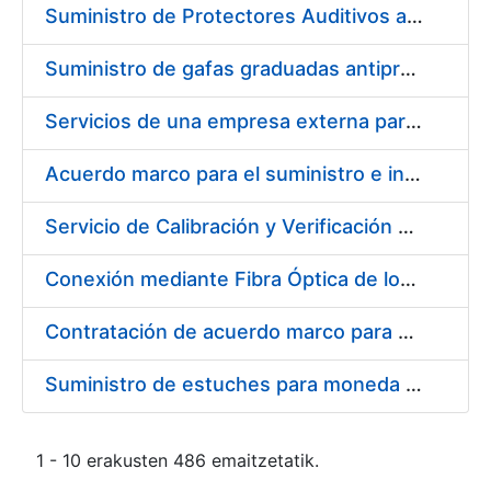
Suministro de Protectores Auditivos a medida para las personas trabajadoras de los Centros de Trabajo de Madrid y Burgos
Suministro de gafas graduadas antiproyecciones para los trabajadores de la FNMT-RCM en los centros de trabajo de Madrid y Burgos
Servicios de una empresa externa para el asesoramiento y resolución de los recursos de alzada que se presentan relacionados con procesos de selección para la FNMT-RCM
Acuerdo marco para el suministro e instalación de persianas, estores y otros complementos
Servicio de Calibración y Verificación Externa de los Equipos de Medición del Servicio de Prevención de la FNMT-RCM
Conexión mediante Fibra Óptica de los Centros de Proceso de Datos (CPDs) de las sedes de la FNMT-RCM de Burgos y Madrid
Contratación de acuerdo marco para el Suministro de Material de Electricidad para la Fábrica Nacional de Moneda y Timbre-Real Casa de la Moneda en su centro de trabajo de Burgos
Suministro de estuches para moneda de 30 €
1 - 10 erakusten 486 emaitzetatik.