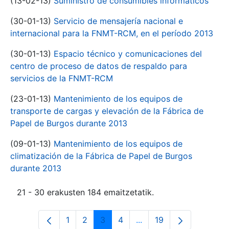
(13-02-13)
Suministro de consumibles informáticos
(30-01-13)
Servicio de mensajería nacional e
internacional para la FNMT-RCM, en el período 2013
(30-01-13)
Espacio técnico y comunicaciones del
centro de proceso de datos de respaldo para
servicios de la FNMT-RCM
(23-01-13)
Mantenimiento de los equipos de
transporte de cargas y elevación de la Fábrica de
Papel de Burgos durante 2013
(09-01-13)
Mantenimiento de los equipos de
climatización de la Fábrica de Papel de Burgos
durante 2013
21 - 30 erakusten 184 emaitzetatik.
1
2
3
4
...
19
Orrialdea
Orrialdea
Orrialdea
Orrialdea
Intermediate Pages Use
Orrialdea