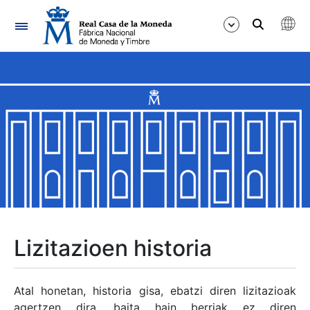
Nabigazioa
Erakutsi/Ezkutatu
Erakutsi/Ezkutatu
Erakutsi/Ezkutatu
Erakutsi/Ezkutatu
Erakutsi/Ezkutatu
Lizitazioen historia
Erakutsi/Ezkutatu
Atal honetan, historia gisa, ebatzi diren lizitazioak
agertzen dira, baita hain berriak ez diren