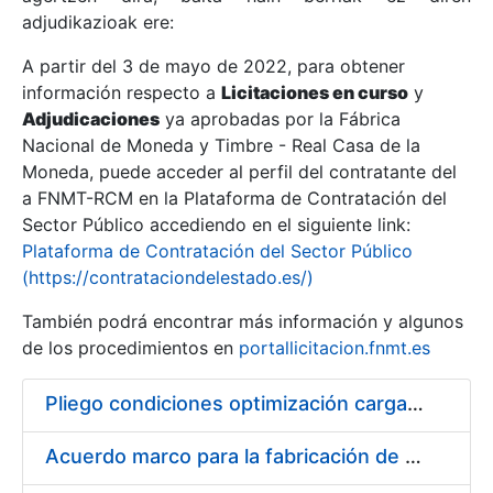
adjudikazioak ere:
A partir del 3 de mayo de 2022, para obtener
Erakutsi/Ezkutatu
información respecto a
Licitaciones en curso
y
Erakutsi/Ezkutatu
Adjudicaciones
ya aprobadas por la Fábrica
Nacional de Moneda y Timbre - Real Casa de la
Erakutsi/Ezkutatu
Moneda, puede acceder al perfil del contratante del
a FNMT-RCM en la Plataforma de Contratación del
Sector Público accediendo en el siguiente link:
Plataforma de Contratación del Sector Público
(https://contrataciondelestado.es/)
También podrá encontrar más información y algunos
de los procedimientos en
portallicitacion.fnmt.es
Pliego condiciones optimización cargas compras firmado
Erakutsi/Ezkutatu
Acuerdo marco para la fabricación de piezas