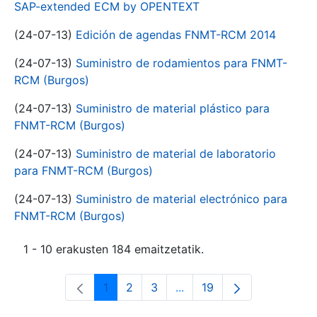
SAP-extended ECM by OPENTEXT
(24-07-13)
Edición de agendas FNMT-RCM 2014
(24-07-13)
Suministro de rodamientos para FNMT-
RCM (Burgos)
(24-07-13)
Suministro de material plástico para
FNMT-RCM (Burgos)
(24-07-13)
Suministro de material de laboratorio
para FNMT-RCM (Burgos)
(24-07-13)
Suministro de material electrónico para
FNMT-RCM (Burgos)
1 - 10 erakusten 184 emaitzetatik.
1
2
3
...
19
Orrialdea
Orrialdea
Orrialdea
Intermediate Pages Use T
Orrialdea