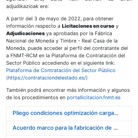
adjudikazioak ere:
A partir del 3 de mayo de 2022, para obtener
Erakutsi/Ezkutatu
información respecto a
Licitaciones en curso
y
Erakutsi/Ezkutatu
Adjudicaciones
ya aprobadas por la Fábrica
Nacional de Moneda y Timbre - Real Casa de la
Erakutsi/Ezkutatu
Moneda, puede acceder al perfil del contratante del
a FNMT-RCM en la Plataforma de Contratación del
Sector Público accediendo en el siguiente link:
Plataforma de Contratación del Sector Público
(https://contrataciondelestado.es/)
También podrá encontrar más información y algunos
de los procedimientos en
portallicitacion.fnmt.es
Pliego condiciones optimización cargas compras firmado
Erakutsi/Ezkutatu
Acuerdo marco para la fabricación de piezas