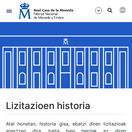
Nabigazioa
Erakutsi/Ezkutatu
Erakutsi/Ezkutatu
Erakutsi/Ezkutatu
Erakutsi/Ezkutatu
Erakutsi/Ezkutatu
Lizitazioen historia
Erakutsi/Ezkutatu
Atal honetan, historia gisa, ebatzi diren lizitazioak
agertzen dira, baita hain berriak ez diren