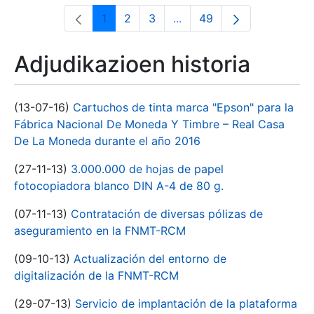
1
2
3
...
49
Orrialdea
Orrialdea
Orrialdea
Intermediate Pages Use T
Orrialdea
Adjudikazioen historia
(13-07-16)
Cartuchos de tinta marca "Epson" para la
Fábrica Nacional De Moneda Y Timbre – Real Casa
De La Moneda durante el año 2016
(27-11-13)
3.000.000 de hojas de papel
fotocopiadora blanco DIN A-4 de 80 g.
(07-11-13)
Contratación de diversas pólizas de
aseguramiento en la FNMT-RCM
(09-10-13)
Actualización del entorno de
digitalización de la FNMT-RCM
(29-07-13)
Servicio de implantación de la plataforma