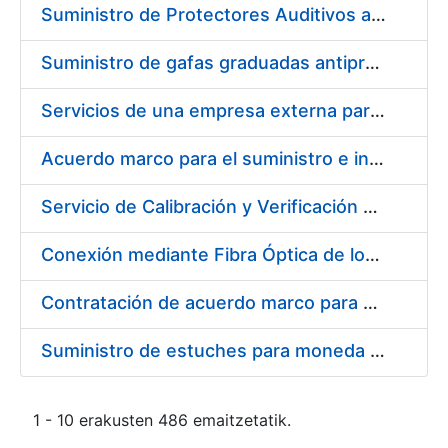
Suministro de Protectores Auditivos a medida para las personas trabajadoras de los Centros de Trabajo de Madrid y Burgos
Suministro de gafas graduadas antiproyecciones para los trabajadores de la FNMT-RCM en los centros de trabajo de Madrid y Burgos
Servicios de una empresa externa para el asesoramiento y resolución de los recursos de alzada que se presentan relacionados con procesos de selección para la FNMT-RCM
Acuerdo marco para el suministro e instalación de persianas, estores y otros complementos
Servicio de Calibración y Verificación Externa de los Equipos de Medición del Servicio de Prevención de la FNMT-RCM
Conexión mediante Fibra Óptica de los Centros de Proceso de Datos (CPDs) de las sedes de la FNMT-RCM de Burgos y Madrid
Contratación de acuerdo marco para el Suministro de Material de Electricidad para la Fábrica Nacional de Moneda y Timbre-Real Casa de la Moneda en su centro de trabajo de Burgos
Suministro de estuches para moneda de 30 €
1 - 10 erakusten 486 emaitzetatik.