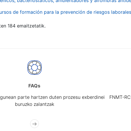
énicos, bacteriostáticos, ambientadores y alfombras antide
ursos de formación para la prevención de riesgos laborale
ten 184 emaitzetatik.
FAQs
gunean parte hartzen duten prozesu exberdinei
FNMT-RCM 
buruzko zalantzak