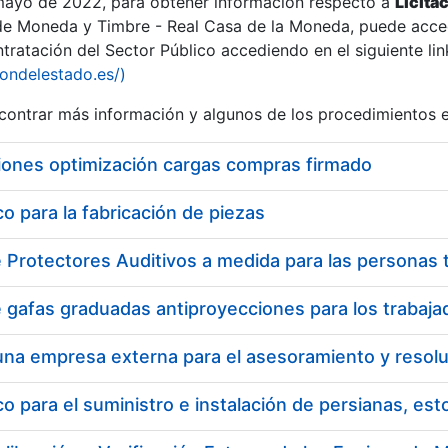
 mayo de 2022, para obtener información respecto a
Licita
de Moneda y Timbre - Real Casa de la Moneda, puede acced
ratación del Sector Público accediendo en el siguiente lin
tu
iondelestado.es/)
tu
ontrar más información y algunos de los procedimientos 
atu
iones optimización cargas compras firmado
 para la fabricación de piezas
tatu
 para el suministro e instalación de persianas, es