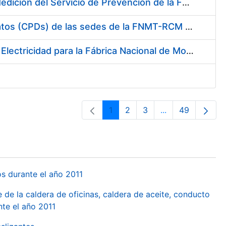
Servicio de Calibración y Verificación Externa de los Equipos de Medición del Servicio de Prevención de la FNMT-RCM
Conexión mediante Fibra Óptica de los Centros de Proceso de Datos (CPDs) de las sedes de la FNMT-RCM de Burgos y Madrid
Contratación de acuerdo marco para el Suministro de Material de Electricidad para la Fábrica Nacional de Moneda y Timbre-Real Casa de la Moneda en su centro de trabajo de Burgos
1
2
3
...
49
Orrialdea
Orrialdea
Orrialdea
Intermediate Pa
Orrialdea
os durante el año 2011
 de la caldera de oficinas, caldera de aceite, conducto
te el año 2011