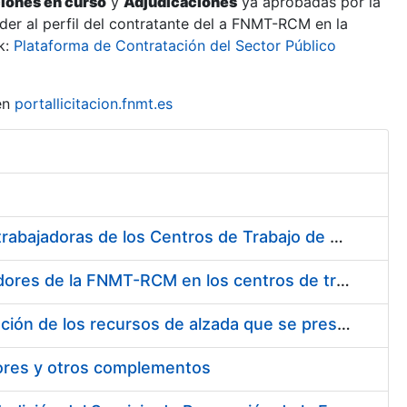
ciones en curso
y
Adjudicaciones
ya aprobadas por la
er al perfil del contratante del a FNMT-RCM en la
k:
Plataforma de Contratación del Sector Público
en
portallicitacion.fnmt.es
Suministro de Protectores Auditivos a medida para las personas trabajadoras de los Centros de Trabajo de Madrid y Burgos
Suministro de gafas graduadas antiproyecciones para los trabajadores de la FNMT-RCM en los centros de trabajo de Madrid y Burgos
Servicios de una empresa externa para el asesoramiento y resolución de los recursos de alzada que se presentan relacionados con procesos de selección para la FNMT-RCM
tores y otros complementos