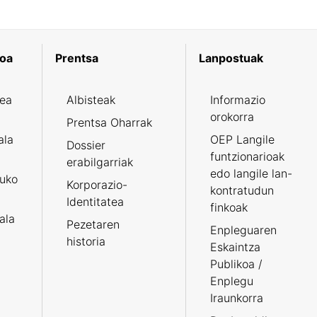
koa
Prentsa
Lanpostuak
zea
Albisteak
Informazio
orokorra
Prentsa Oharrak
ala
OEP Langile
Dossier
funtzionarioak
erabilgarriak
edo langile lan-
ruko
Korporazio-
kontratudun
Identitatea
finkoak
tala
Pezetaren
Enpleguaren
historia
Eskaintza
Publikoa /
Enplegu
Iraunkorra