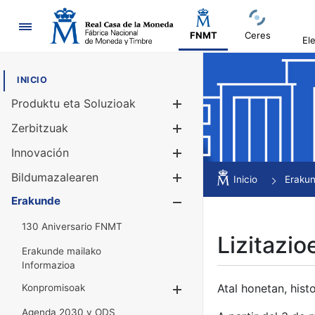
Nabigazioa
FNMT
Ceres
El
INICIO
Produktu eta Soluzioak
Erakutsi/Ezku
Zerbitzuak
Erakutsi/Ezku
Innovación
Erakutsi/Ezku
Bildumazalearen
Erakutsi/Ezku
Inicio
Eraku
Erakunde
Erakutsi/Ezku
130 Aniversario FNMT
Lizitazio
Erakunde mailako
Informazioa
Atal honetan, histo
Konpromisoak
Erakutsi/Ezkuta
Agenda 2030 y ODS