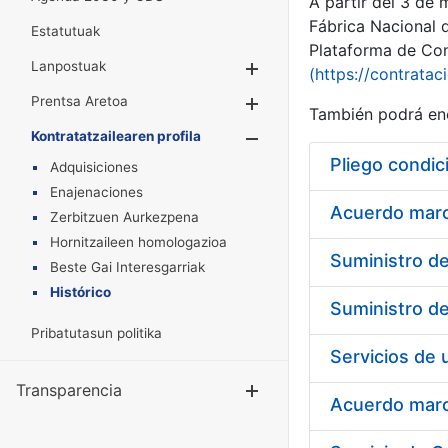
A partir del 3 de
Fábrica Nacional 
Estatutuak
Plataforma de Cont
Lanpostuak
Erakutsi/Ezkuta
(https://contratac
Prentsa Aretoa
Erakutsi/Ezkuta
También podrá enc
Kontratatzailearen profila
Erakutsi/Ezkut
Pliego condic
Adquisiciones
Enajenaciones
Acuerdo marco
Zerbitzuen Aurkezpena
Hornitzaileen homologazioa
Beste Gai Interesgarriak
Histórico
Pribatutasun politika
Transparencia
Erakutsi/Ezku
Acuerdo marco