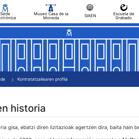
Sede
Museo Casa de la
Escuela de
SIAEN
ectrónica
Moneda
Grabado
tatu
tatu
tatu
tatu
nde
Kontratatzailearen profila
tatu
en historia
ria gisa, ebatzi diren lizitazioak agertzen dira, baita hain 
tu