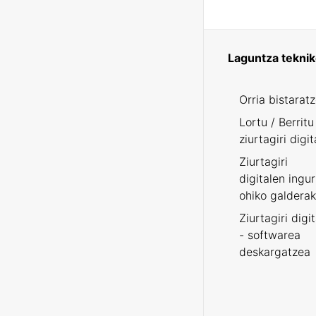
Laguntza tekni
Orria bistarat
Lortu / Berritu
ziurtagiri digit
Ziurtagiri
digitalen ingu
ohiko galderak
Ziurtagiri digi
- softwarea
deskargatzea