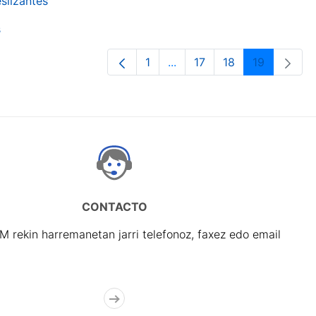
slizantes
s
1
...
17
18
19
Orrialdea
Intermediate Pages Use TA
Orrialdea
Orrialdea
Orrialdea
CONTACTO
rekin harremanetan jarri telefonoz, faxez edo email