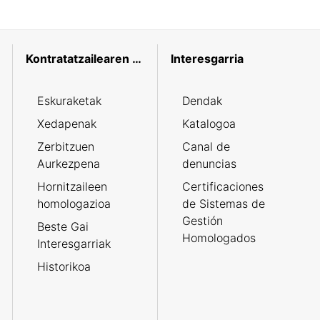
Kontratatzailearen profila
Interesgarria
Eskuraketak
Dendak
Xedapenak
Katalogoa
Zerbitzuen
Canal de
Aurkezpena
denuncias
Hornitzaileen
Certificaciones
homologazioa
de Sistemas de
Gestión
Beste Gai
Homologados
Interesgarriak
Historikoa