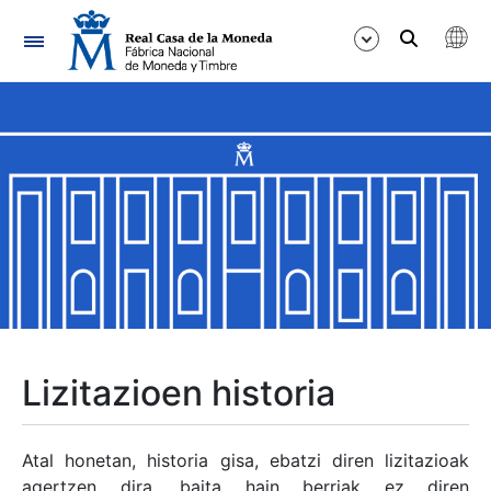
Nabigazioa
Erakutsi/Ezkutatu
Erakutsi/Ezkutatu
Erakutsi/Ezkutatu
Erakutsi/Ezkutatu
Erakutsi/Ezkutatu
Lizitazioen historia
Erakutsi/Ezkutatu
Atal honetan, historia gisa, ebatzi diren lizitazioak
agertzen dira, baita hain berriak ez diren