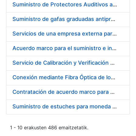
Suministro de Protectores Auditivos a medida para las personas trabajadoras de los Centros de Trabajo de Madrid y Burgos
Suministro de gafas graduadas antiproyecciones para los trabajadores de la FNMT-RCM en los centros de trabajo de Madrid y Burgos
Servicios de una empresa externa para el asesoramiento y resolución de los recursos de alzada que se presentan relacionados con procesos de selección para la FNMT-RCM
Acuerdo marco para el suministro e instalación de persianas, estores y otros complementos
Servicio de Calibración y Verificación Externa de los Equipos de Medición del Servicio de Prevención de la FNMT-RCM
Conexión mediante Fibra Óptica de los Centros de Proceso de Datos (CPDs) de las sedes de la FNMT-RCM de Burgos y Madrid
Contratación de acuerdo marco para el Suministro de Material de Electricidad para la Fábrica Nacional de Moneda y Timbre-Real Casa de la Moneda en su centro de trabajo de Burgos
Suministro de estuches para moneda de 30 €
1 - 10 erakusten 486 emaitzetatik.