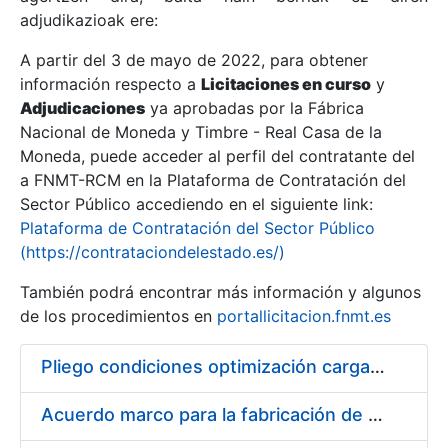
adjudikazioak ere:
A partir del 3 de mayo de 2022, para obtener
Erakutsi/Ezkutatu
información respecto a
Licitaciones en curso
y
Erakutsi/Ezkutatu
Adjudicaciones
ya aprobadas por la Fábrica
Nacional de Moneda y Timbre - Real Casa de la
Erakutsi/Ezkutatu
Moneda, puede acceder al perfil del contratante del
a FNMT-RCM en la Plataforma de Contratación del
Sector Público accediendo en el siguiente link:
Plataforma de Contratación del Sector Público
(https://contrataciondelestado.es/)
También podrá encontrar más información y algunos
de los procedimientos en
portallicitacion.fnmt.es
Pliego condiciones optimización cargas compras firmado
Erakutsi/Ezkutatu
Acuerdo marco para la fabricación de piezas