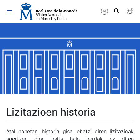
Nabigazioa
Erakutsi/Ezkutatu
Erakutsi/Ezkutatu
Erakutsi/Ezkutatu
Erakutsi/Ezkutatu
Erakutsi/Ezkutatu
Lizitazioen historia
Erakutsi/Ezkutatu
Atal honetan, historia gisa, ebatzi diren lizitazioak
agertzen dira, baita hain berriak ez diren