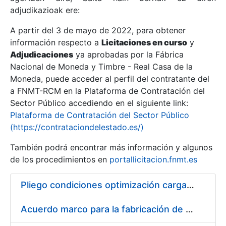
adjudikazioak ere:
A partir del 3 de mayo de 2022, para obtener
Erakutsi/Ezkutatu
información respecto a
Licitaciones en curso
y
Erakutsi/Ezkutatu
Adjudicaciones
ya aprobadas por la Fábrica
Nacional de Moneda y Timbre - Real Casa de la
Erakutsi/Ezkutatu
Moneda, puede acceder al perfil del contratante del
a FNMT-RCM en la Plataforma de Contratación del
Sector Público accediendo en el siguiente link:
Plataforma de Contratación del Sector Público
(https://contrataciondelestado.es/)
También podrá encontrar más información y algunos
de los procedimientos en
portallicitacion.fnmt.es
Pliego condiciones optimización cargas compras firmado
Erakutsi/Ezkutatu
Acuerdo marco para la fabricación de piezas