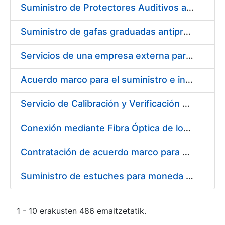
Suministro de Protectores Auditivos a medida para las personas trabajadoras de los Centros de Trabajo de Madrid y Burgos
Suministro de gafas graduadas antiproyecciones para los trabajadores de la FNMT-RCM en los centros de trabajo de Madrid y Burgos
Servicios de una empresa externa para el asesoramiento y resolución de los recursos de alzada que se presentan relacionados con procesos de selección para la FNMT-RCM
Acuerdo marco para el suministro e instalación de persianas, estores y otros complementos
Servicio de Calibración y Verificación Externa de los Equipos de Medición del Servicio de Prevención de la FNMT-RCM
Conexión mediante Fibra Óptica de los Centros de Proceso de Datos (CPDs) de las sedes de la FNMT-RCM de Burgos y Madrid
Contratación de acuerdo marco para el Suministro de Material de Electricidad para la Fábrica Nacional de Moneda y Timbre-Real Casa de la Moneda en su centro de trabajo de Burgos
Suministro de estuches para moneda de 30 €
1 - 10 erakusten 486 emaitzetatik.