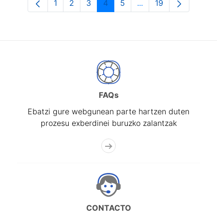
1
2
3
4
5
...
19
Orrialdea
Orrialdea
Orrialdea
Orrialdea
Orrialdea
Intermediate Pages U
Orrialdea
FAQs
Ebatzi gure webgunean parte hartzen duten
prozesu exberdinei buruzko zalantzak
CONTACTO