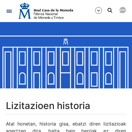
Nabigazioa
Erakutsi/Ezkutatu
Erakutsi/Ezkutatu
Erakutsi/Ezkutatu
Erakutsi/Ezkutatu
Erakutsi/Ezkutatu
Lizitazioen historia
Erakutsi/Ezkutatu
Atal honetan, historia gisa, ebatzi diren lizitazioak
agertzen dira, baita hain berriak ez diren