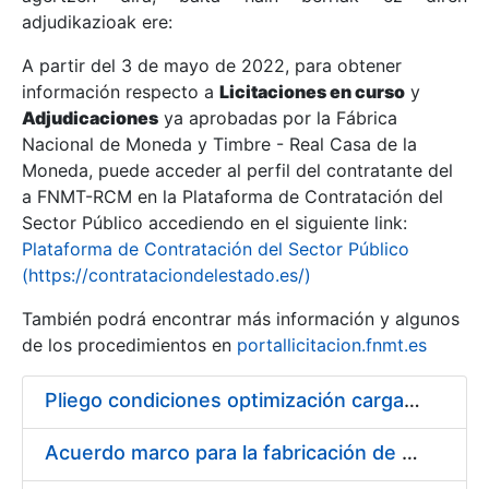
adjudikazioak ere:
A partir del 3 de mayo de 2022, para obtener
Erakutsi/Ezkutatu
información respecto a
Licitaciones en curso
y
Erakutsi/Ezkutatu
Adjudicaciones
ya aprobadas por la Fábrica
Nacional de Moneda y Timbre - Real Casa de la
Erakutsi/Ezkutatu
Moneda, puede acceder al perfil del contratante del
a FNMT-RCM en la Plataforma de Contratación del
Sector Público accediendo en el siguiente link:
Plataforma de Contratación del Sector Público
(https://contrataciondelestado.es/)
También podrá encontrar más información y algunos
de los procedimientos en
portallicitacion.fnmt.es
Pliego condiciones optimización cargas compras firmado
Erakutsi/Ezkutatu
Acuerdo marco para la fabricación de piezas