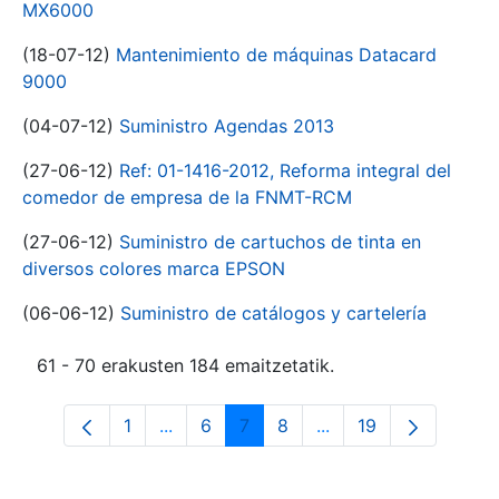
MX6000
(18-07-12)
Mantenimiento de máquinas Datacard
9000
(04-07-12)
Suministro Agendas 2013
(27-06-12)
Ref: 01-1416-2012, Reforma integral del
comedor de empresa de la FNMT-RCM
(27-06-12)
Suministro de cartuchos de tinta en
diversos colores marca EPSON
(06-06-12)
Suministro de catálogos y cartelería
61 - 70 erakusten 184 emaitzetatik.
1
...
6
7
8
...
19
Orrialdea
Intermediate Pages Use TAB to navigat
Orrialdea
Orrialdea
Orrialdea
Intermediate Pages U
Orrialdea