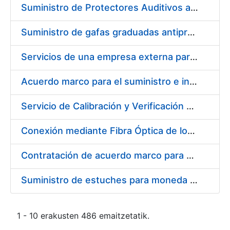
Suministro de Protectores Auditivos a medida para las personas trabajadoras de los Centros de Trabajo de Madrid y Burgos
Suministro de gafas graduadas antiproyecciones para los trabajadores de la FNMT-RCM en los centros de trabajo de Madrid y Burgos
Servicios de una empresa externa para el asesoramiento y resolución de los recursos de alzada que se presentan relacionados con procesos de selección para la FNMT-RCM
Acuerdo marco para el suministro e instalación de persianas, estores y otros complementos
Servicio de Calibración y Verificación Externa de los Equipos de Medición del Servicio de Prevención de la FNMT-RCM
Conexión mediante Fibra Óptica de los Centros de Proceso de Datos (CPDs) de las sedes de la FNMT-RCM de Burgos y Madrid
Contratación de acuerdo marco para el Suministro de Material de Electricidad para la Fábrica Nacional de Moneda y Timbre-Real Casa de la Moneda en su centro de trabajo de Burgos
Suministro de estuches para moneda de 30 €
1 - 10 erakusten 486 emaitzetatik.